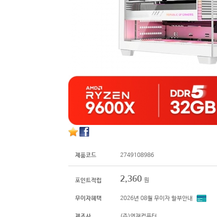
제품코드
2749108986
2,360
원
포인트적립
무이자혜택
2026년 08월 무이자 할부안내
제조사
(주)영재컴퓨터