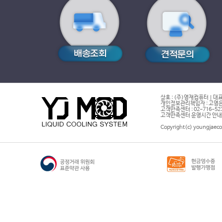
상호 : (주)영재컴퓨터 | 대표
개인정보관리책임자 : 고영은 
고객만족센터 : 02-716-5232 |
고객만족센터 운영시간 안내 : 
Copyright(c) youngjaeco