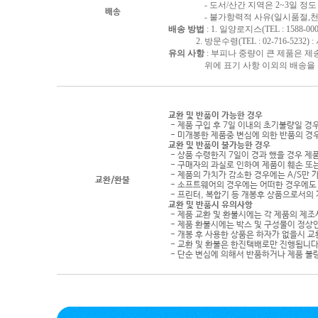
- 도서/산간 지역은 2~3일 정도 
배송
- 불가항력적 사유(일시품절,천재지
배송 방법
: 1. 일양로지스(TEL : 1588-000
2. 방문수령(TEL : 02-716-5232)
유의 사항
: 부피나 중량이 큰 제품은 제
위에 표기 사항 이외의 배송을 원하
교환 및 반품이 가능한 경우
- 제품 구입 후 7일 이내의 초기불량일 경
- 미개봉한 제품중 변심에 의한 반품의 경
교환 및 반품이 불가능한 경우
- 상품 수령한지 7일이 경과 했을 경우 제품
- 구매자의 과실로 인하여 제품이 훼손 또
- 제품의 가치가 감소한 경우에는 A/S만 
교환/환불
- 소프트웨어의 경우에는 어떠한 경우에도 
- 프린터, 복합기 등 개봉후 상품으로서의
교환 및 반품시 유의사항
- 제품 교환 및 환불시에는 각 제품의 제조
- 제품 환불시에는 박스 및 구성물이 정상
- 개봉 후 사용한 상품은 하자가 없을시 
- 교환 및 환불은 한진택배로만 진행됩니다
- 단순 변심에 의해서 반품하거나 제품 불