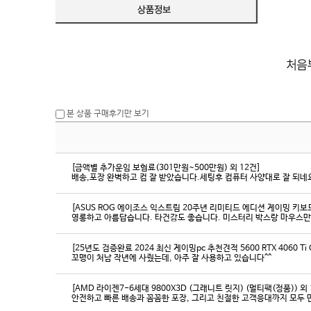
본 상품 구매후기만 보기
[금액별 추가운임 보험료(301만원~500만원) 외 12건]
배송,포장 완벽하고 컴 잘 받았습니다.세팅후 컴퓨터 사양대로 잘 되네요
[ASUS ROG 에이조스 익스트림 20주년 리미티드 에디션 게이밍 키보
영롱하고 아름답습니다. 타건감도 좋습니다. 미스터리 박스랑 마우스만
[25년도 검증완료 2024 최신 게이밍pc 추천견적 5600 RTX 4060 Ti
꼬맹이 처남 작년에 사줬는데, 아주 잘 사용하고 있습니다^^
[AMD 라이젠7-6세대 9800X3D (그래니트 릿지) (멀티팩(정품)) 외 