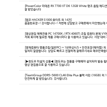
[PowerColor 라데온 RX 7700 XT D6 12GB White 명조 음림 
잘 받았습니다
[앱코 HACKER S1000 화이트 외 14건]
꼼꼼한포장~! 감사합니다~! 저번에 상담받고 구매못해서 미안했는데 
[영상편집 에펙전용 PC 14700K / RTX 4060Ti 조립 컴퓨터 본체 VY9
[영재컴퓨터 명품조립(일반PC) + 1년무상A/S + 안전포장(에어캡) 외 
일처리 깔끔합니다. 상담도 빠르고 친절하게 잘해주시네요 매우만족합
[▶윈도우 미설치 상품◀ [윈도우는 정품을 구매해야 설치되어 발송 됩니다
영상 편집용으로 잘 사용하고 있습니다.
[TeamGroup DDR5-5600 CL46 Elite Plus 블랙 서린 (16GB) 외 
안전하게 잘 받았습니다. 감사합니다.