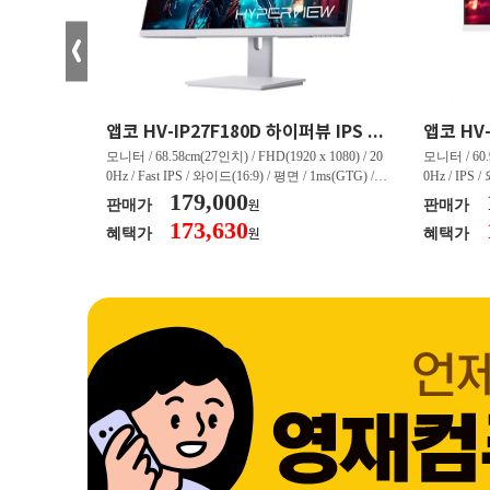
크로스오버 34WG165Hz CURVED R1500 400 White 게이밍 무결점
앱코 HV-IP27F180D 하이퍼뷰 IPS FHD 200 HDR 무결점
(3440 x 144
모니터 / 68.58cm(27인치) / FHD(1920 x 1080) / 20
모니터 / 60.9
/ 커브드 / 15
0Hz / Fast IPS / 와이드(16:9) / 평면 / 1ms(GTG) / 3
0Hz / IPS 
/ 스피커 내장 /
50nit / 1,000:1 / 헤드폰 아웃 / LED 조명 / 틸트(상
179,000
50nit / 1
판매가
판매가
원
.45kg / [색
하) / 6kg / [색상영역] / sRGB:128% / Adobe RGB:8
하) / 4.9kg
173,630
혜택가
혜택가
원
30% / DCI-P
5% / DCI-P3:91% / NTSC:90% / [게임특화] / 조준
80% / DCI
 블랙 이퀄라이
선 표시 / Adaptive Sync / FreeSync / [단자정보] / H
선 표시 / Ada
eeSync / [단자
DMI / DP
DMI / DP