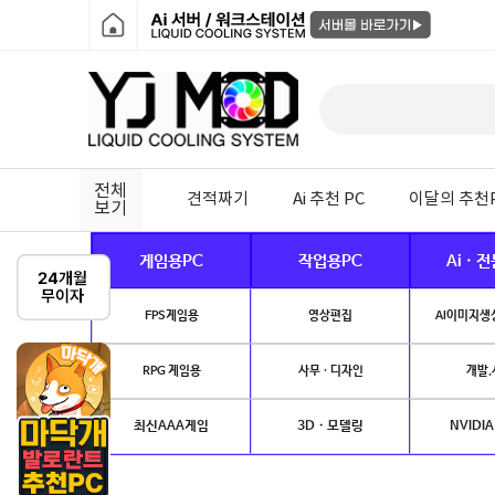
전체
견적짜기
Ai 추천 PC
이달의 추천
보기
게임용PC
작업용PC
Ai · 
FPS게임용
영상편집
AI이미지생성
RPG 게임용
사무 · 디자인
개발.
최신AAA게임
3D · 모델링
NVIDIA