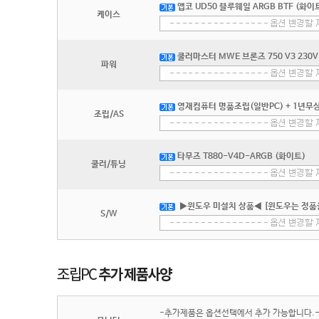
앱코 UD50 블루웨일 ARGB BTF (화이
케이스
쿨러마스터 MWE 브론즈 750 V3 230V
파워
영재컴퓨터 명품조립(일반PC) + 1년무상
조립/AS
타무즈 T880-V4D-ARGB (화이트)
쿨러/튜닝
▶윈도우 미설치 상품◀ [윈도우는 정품
S/W
-추가제품은 옵션선택에서 추가 가능합니다.