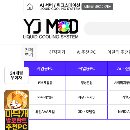
전체
견적짜기
Ai 추천 PC
이달의 추천
보기
게임용PC
작업용PC
Ai · 
FPS게임용
영상편집
AI이미지생성
RPG 게임용
사무 · 디자인
개발.
최신AAA게임
3D · 모델링
NVIDIA