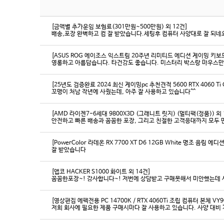
[금액별 추가운임 보험료(301만원~500만원) 외 12건]
배송,포장 완벽하고 컴 잘 받았습니다.세팅후 컴퓨터 사양대로 잘 되네요
[ASUS ROG 에이조스 익스트림 20주년 리미티드 에디션 게이밍 키보
영롱하고 아름답습니다. 타건감도 좋습니다. 미스터리 박스랑 마우스만
[25년도 검증완료 2024 최신 게이밍pc 추천견적 5600 RTX 4060 Ti
꼬맹이 처남 작년에 사줬는데, 아주 잘 사용하고 있습니다^^
[AMD 라이젠7-6세대 9800X3D (그래니트 릿지) (멀티팩(정품)) 외 
[PowerColor 라데온 RX 7700 XT D6 12GB White 명조 음림 
잘 받았습니다
[앱코 HACKER S1000 화이트 외 14건]
꼼꼼한포장~! 감사합니다~! 저번에 상담받고 구매못해서 미안했는데 
[영상편집 에펙전용 PC 14700K / RTX 4060Ti 조립 컴퓨터 본체 VY9