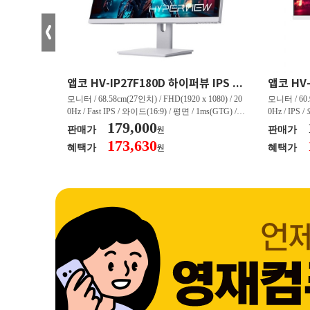
크로스오버 34WG165Hz CURVED R1500 400 White 게이밍 무결점
앱코 HV-IP27F180D 하이퍼뷰 IPS FHD 200 HDR 무결점
(3440 x 144
모니터 / 68.58cm(27인치) / FHD(1920 x 1080) / 20
모니터 / 60.9
/ 커브드 / 15
0Hz / Fast IPS / 와이드(16:9) / 평면 / 1ms(GTG) / 3
0Hz / IPS 
/ 스피커 내장 /
50nit / 1,000:1 / 헤드폰 아웃 / LED 조명 / 틸트(상
179,000
50nit / 1
판매가
판매가
원
.45kg / [색
하) / 6kg / [색상영역] / sRGB:128% / Adobe RGB:8
하) / 4.9kg
173,630
혜택가
혜택가
원
30% / DCI-P
5% / DCI-P3:91% / NTSC:90% / [게임특화] / 조준
80% / DCI
 블랙 이퀄라이
선 표시 / Adaptive Sync / FreeSync / [단자정보] / H
선 표시 / Ada
eeSync / [단자
DMI / DP
DMI / DP