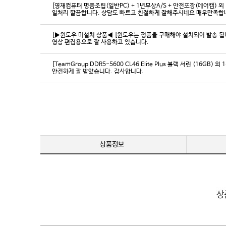
[영재컴퓨터 명품조립(일반PC) + 1년무상A/S + 안전포장(에어캡) 외 
일처리 깔끔합니다. 상담도 빠르고 친절하게 잘해주시네요 매우만족합
[▶윈도우 미설치 상품◀ [윈도우는 정품을 구매해야 설치되어 발송 됩니다
영상 편집용으로 잘 사용하고 있습니다.
[TeamGroup DDR5-5600 CL46 Elite Plus 블랙 서린 (16GB) 외 
안전하게 잘 받았습니다. 감사합니다.