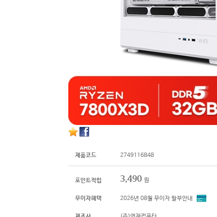
제품코드
2749116848
3,490
원
포인트적립
무이자혜택
2026년 08월 무이자 할부안내
제조사
(주)영재컴퓨터