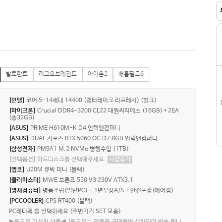
발로란트
리그오브레전드
아이온2
배틀필드6
[인텔]
코어i5-14세대 14400 (랩터레이크 리프레시) (벌크)
[마이크론]
Crucial DDR4-3200 CL22 대원씨티에스 (16GB) * 2EA
(총32GB)
[ASUS]
PRIME H610M-K D4 인텍앤컴퍼니
[ASUS]
DUAL 지포스 RTX 5060 OC D7 8GB 인텍앤컴퍼니
[삼성전자]
PM9A1 M.2 NVMe 병행수입 (1TB)
[선택옵션] 하드디스크를 선택해주세요.
사양추가
[앱코]
U20M 큐빅 미니 (블랙)
[쿨러마스터]
MWE 브론즈 550 V3 230V ATX3.1
[영재컴퓨터]
명품조립(일반PC) + 1년무상A/S + 안전포장(에어캡)
[PCCOOLER]
CPS RT400 (블랙)
PC레디팩 을 선택하세요 (주변기기 SET 모음)