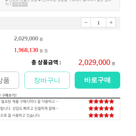
▶윈도우 미설치 상품◀ [윈도우는 정품을 구매해야 설치되어 발송 됩니
다.]
사양추가
2,029,000
원
1,968,130
원
2,029,000
총 상품금액 :
원
바로구매
상품
장바구니
저희 회사에 필요한 제품 구매시마다 잘 사용하고 있습니다. 사양 대비 가격도 좋고 서비스도 훌륭하세요. 고장없이 잘 쓰고 있어서 다음 번 pc도 또 살 예정이에요. 앞으로도 잘 부탁드려요
간 구매후기!
일처리 깔끔합니다. 상담도 빠르고 친절하게 잘해주시네요 매우만족합니다~~~
으로 잘 사용하고 있습니다.
배송,포장 완벽하고 컴 잘 받았습니다.세팅후 컴퓨터 사양대로 잘 되네요. 감사합니다. 발열,소리 1도 없는거 실화임 ㅋㅋㅋ
영롱하고 아름답습니다. 타건감도 좋습니다. 미스터리 박스랑 마우스만 사면 돼겠네요
꼬맹이 처남 작년에 사줬는데, 아주 잘 사용하고 있습니다^^
안전하고 빠른 배송과 꼼꼼한 포장, 그리고 친절한 고객응대까지 모두 만족스럽습니다. 고장없이 잘 쓸 수 있기를 바래봅니다.조만간 업무용으로 재구매 하도록 하겠습니다. 감사합니다.