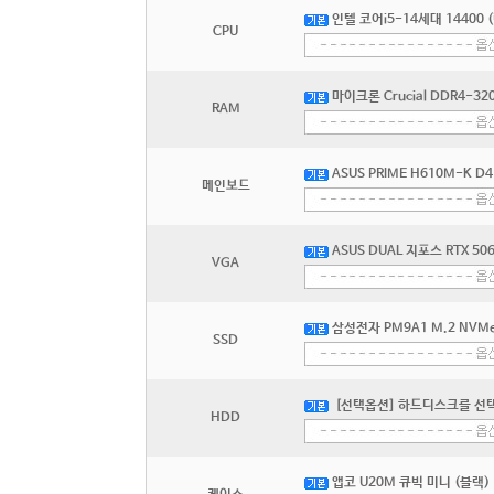
인텔 코어i5-14세대 14400
CPU
마이크론 Crucial DDR4-32
RAM
ASUS PRIME H610M-K 
메인보드
ASUS DUAL 지포스 RTX 5
VGA
삼성전자 PM9A1 M.2 NVMe
SSD
[선택옵션] 하드디스크를 선
HDD
앱코 U20M 큐빅 미니 (블랙)