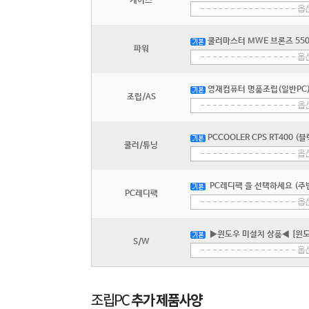
케이스
쿨러마스터 MWE 브론즈 550 V
파워
영재컴퓨터 명품조립(일반PC) 
조립/AS
PCCOOLER CPS RT400 (블
쿨러/튜닝
PC레디팩 을 선택하세요 (주변
PC레디팩
▶윈도우 미설치 상품◀ [윈도
S/W