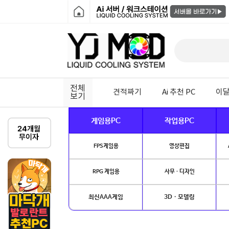
전체
견적짜기
Ai 추천 PC
이달
보기
게임용PC
작업용PC
FPS게임용
영상편집
RPG 게임용
사무 · 디자인
최신AAA게임
3D · 모델링