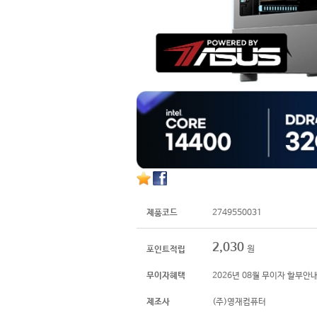
제품코드
2749550031
2,030
원
포인트적립
무이자혜택
2026년 08월 무이자 할부안
제조사
(주)영재컴퓨터