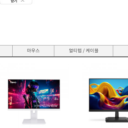
마우스
멀티텝 / 케이블