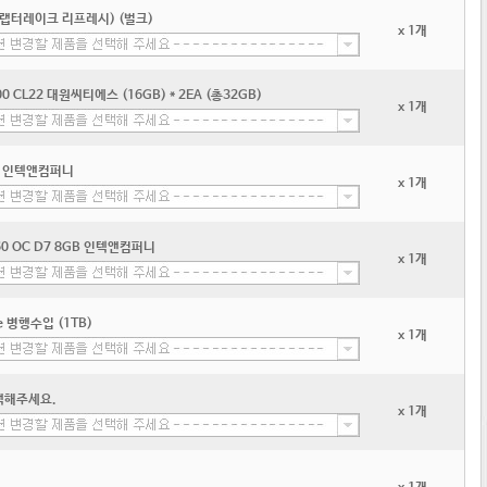
 (랩터레이크 리프레시) (벌크)
x 1개
00 CL22 대원씨티에스 (16GB) * 2EA (총32GB)
x 1개
D4 인텍앤컴퍼니
x 1개
060 OC D7 8GB 인텍앤컴퍼니
x 1개
 병행수입 (1TB)
x 1개
택해주세요.
x 1개