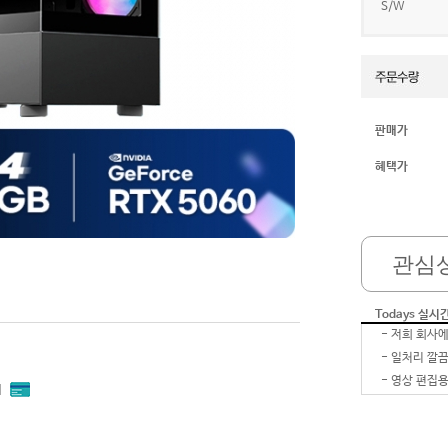
S/W
판매가
혜택가
관심
-
Todays 실시
-
-
영상 편집용
-
내
-
-
-