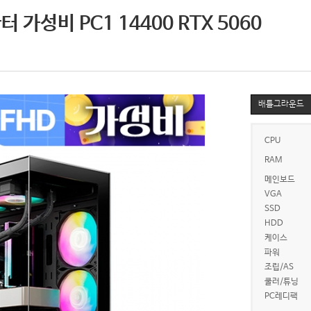
가성비 PC1 14400 RTX 5060
배틀그라운드
CPU
RAM
메인보드
VGA
SSD
HDD
케이스
파워
조립/AS
쿨러/튜닝
PC레디팩