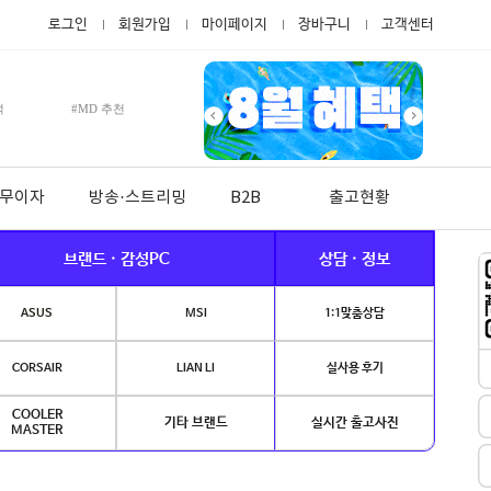
로그인
회원가입
마이페이지
장바구니
고객센터
적
#MD 추천
월 무이자
방송·스트리밍
B2B
출고현황
브랜드 · 감성PC
상담 · 정보
ASUS
MSI
1:1맞춤상담
CORSAIR
LIAN LI
실사용 후기
COOLER
기타 브랜드
실시간 출고사진
MASTER