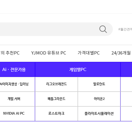
#월간견
의 추천PC
YJMOD 유튜브 PC
가격대별PC
24/36개
Ai · 전문가용
게임별PC
AI이미지생성 · 딥러닝
리그오브레전드
발로란트
개발.서버
배틀그라운드
아이온2
NVIDIA AI PC
로스트아크
플라이트시뮬레이션