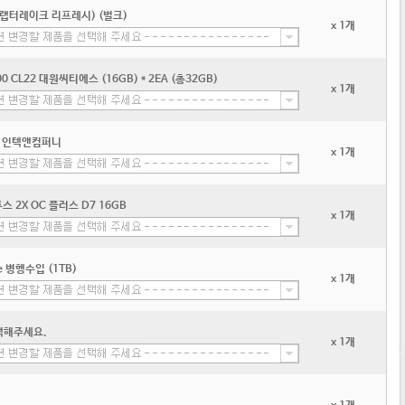
 (랩터레이크 리프레시) (벌크)
x 1개
00 CL22 대원씨티에스 (16GB) * 2EA (총32GB)
x 1개
D4 인텍앤컴퍼니
x 1개
투스 2X OC 플러스 D7 16GB
x 1개
 병행수입 (1TB)
x 1개
택해주세요.
x 1개