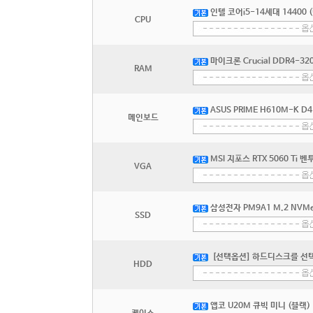
인텔 코어i5-14세대 14400
CPU
마이크론 Crucial DDR4-32
RAM
ASUS PRIME H610M-K 
메인보드
MSI 지포스 RTX 5060 Ti 벤
VGA
삼성전자 PM9A1 M.2 NVMe
SSD
[선택옵션] 하드디스크를 선
HDD
앱코 U20M 큐빅 미니 (블랙)