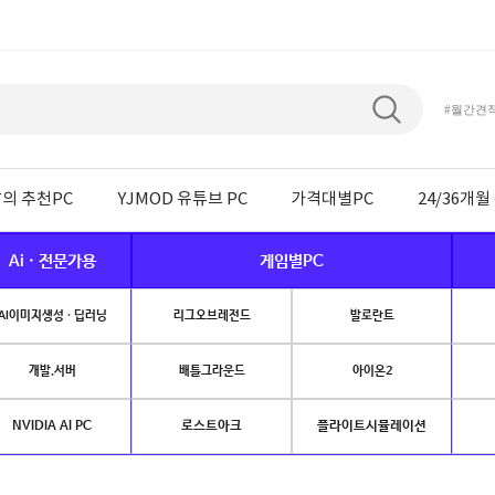
#월간견
의 추천PC
YJMOD 유튜브 PC
가격대별PC
24/36개
Ai · 전문가용
게임별PC
AI이미지생성 · 딥러닝
리그오브레전드
발로란트
개발.서버
배틀그라운드
아이온2
NVIDIA AI PC
로스트아크
플라이트시뮬레이션