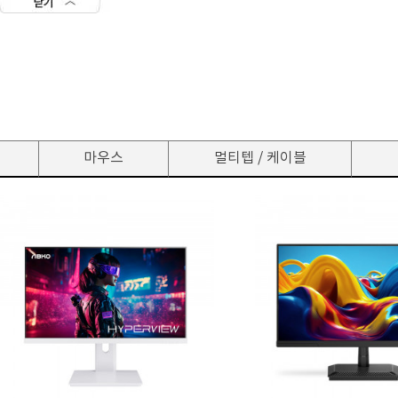
마우스
멀티텝 / 케이블