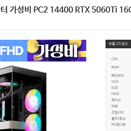
가성비 PC2 14400 RTX 5060Ti 16
배틀그라운드
CPU
RAM
메인보드
VGA
SSD
HDD
케이스
파워
조립/AS
쿨러/튜닝
PC레디팩