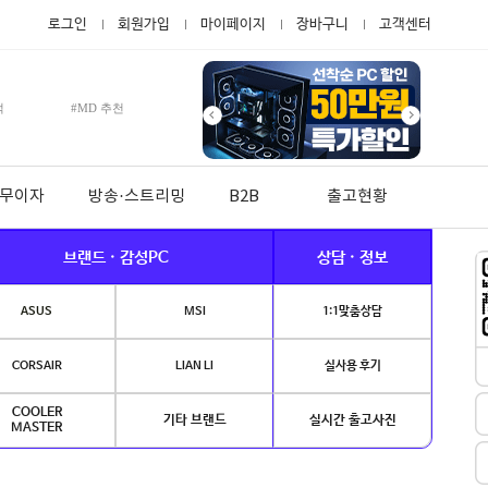
로그인
회원가입
마이페이지
장바구니
고객센터
적
#MD 추천
월 무이자
방송·스트리밍
B2B
출고현황
브랜드 · 감성PC
상담 · 정보
ASUS
MSI
1:1맞춤상담
CORSAIR
LIAN LI
실사용 후기
COOLER
기타 브랜드
실시간 출고사진
MASTER