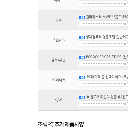
케이스
쿨러마스터 MWE 브론즈 550 V
파워
영재컴퓨터 명품조립(일반PC) 
조립/AS
PCCOOLER CPS RT400 (블
쿨러/튜닝
PC레디팩 을 선택하세요 (주변
PC레디팩
▶윈도우 미설치 상품◀ [윈도
S/W