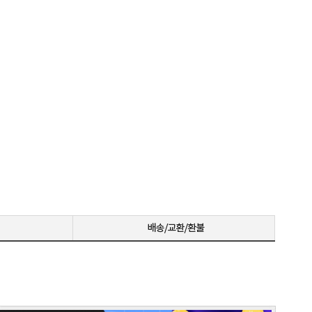
꼼꼼한포장~! 감사합니다~! 저번에 상담받고 구매못해서 미안했는데 사이트에서 24개월있어서 와이프허락받고 삿네요~!!
저희 회사에 필요한 제품 구매시마다 잘 사용하고 있습니다. 사양 대비 가격도 좋고 서비스도 훌륭하세요. 고장없이 잘 쓰고 있어서 다음 번 pc도 또 살 예정이에요. 앞으로도 잘 부탁드려요
일처리 깔끔합니다. 상담도 빠르고 친절하게 잘해주시네요 매우만족합니다~~~
으로 잘 사용하고 있습니다.