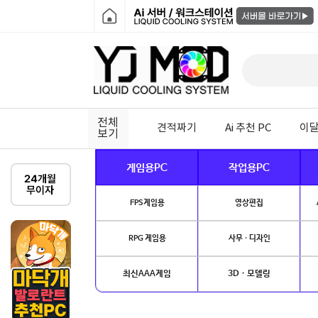
전체
견적짜기
Ai 추천 PC
이달
보기
게임용PC
작업용PC
FPS게임용
영상편집
RPG 게임용
사무 · 디자인
최신AAA게임
3D · 모델링