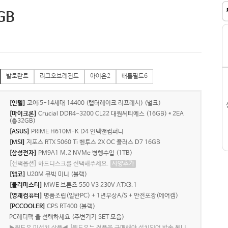
GB
발로란트
리그오브레전드
아이온2
배틀필드6
[인텔]
코어i5-14세대 14400 (랩터레이크 리프레시) (벌크)
[마이크론]
Crucial DDR4-3200 CL22 대원씨티에스 (16GB) * 2EA
(총32GB)
[ASUS]
PRIME H610M-K D4 인텍앤컴퍼니
[MSI]
지포스 RTX 5060 Ti 벤투스 2X OC 플러스 D7 16GB
[삼성전자]
PM9A1 M.2 NVMe 병행수입 (1TB)
[선택옵션] 하드디스크를 선택해주세요.
사양추가
[앱코]
U20M 큐빅 미니 (블랙)
[쿨러마스터]
MWE 브론즈 550 V3 230V ATX3.1
[영재컴퓨터]
명품조립(일반PC) + 1년무상A/S + 안전포장(에어캡)
[PCCOOLER]
CPS RT400 (블랙)
PC레디팩 을 선택하세요 (주변기기 SET 모음)