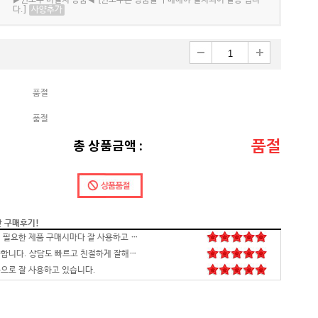
▶윈도우 미설치 상품◀ [윈도우는 정품을 구매해야 설치되어 발송 됩니
다.]
사양추가
품절
품절
품절
총 상품금액 :
간 구매후기!
배송,포장 완벽하고 컴 잘 받았습니다.세팅후 컴퓨터 사양대로 잘 되네요. 감사합니다. 발열,소리 1도 없는거 실화임 ㅋㅋㅋ
영롱하고 아름답습니다. 타건감도 좋습니다. 미스터리 박스랑 마우스만 사면 돼겠네요
꼬맹이 처남 작년에 사줬는데, 아주 잘 사용하고 있습니다^^
안전하고 빠른 배송과 꼼꼼한 포장, 그리고 친절한 고객응대까지 모두 만족스럽습니다. 고장없이 잘 쓸 수 있기를 바래봅니다.조만간 업무용으로 재구매 하도록 하겠습니다. 감사합니다.
니다