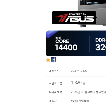
제품코드
2749612127
1,320
원
포인트적립
무이자혜택
2026년 08월 무이자 할부안
제조사
(주)영재컴퓨터