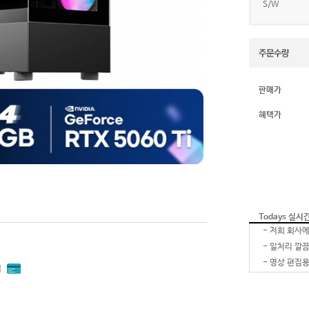
S/W
판매가
혜택가
Todays 실시
-
-
-
내
-
-
잘 받았습