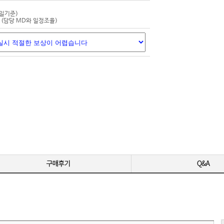
-
-
평일기준)
(담당 MD와 일정조율)
-
-
영상 편집용