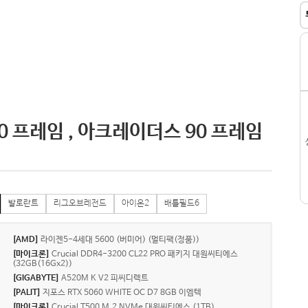
00 프레임 , 아크레이더스 90 프레임
발로란트
리그오브레전드
아이온2
배틀필드6
[AMD]
라이젠5-4세대 5600 (버미어) (멀티팩(정품))
[마이크론]
Crucial DDR4-3200 CL22 PRO 패키지 대원씨티에스
(32GB(16Gx2))
[GIGABYTE]
A520M K V2 피씨디렉트
[PALIT]
지포스 RTX 5060 WHITE OC D7 8GB 이엠텍
[마이크론]
Crucial T500 M.2 NVMe 대원씨티에스 (1TB)