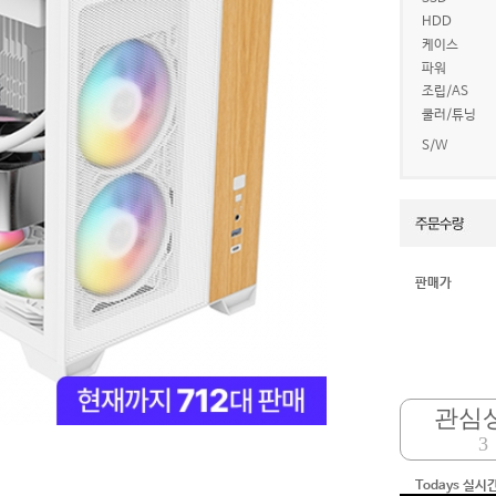
HDD
케이스
파워
조립/AS
쿨러/튜닝
S/W
판매가
관심
3
-
-
Todays 실시