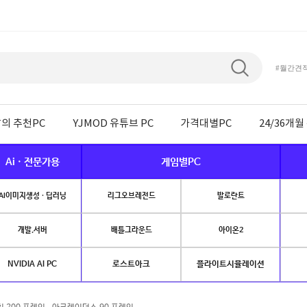
#월간견
의 추천PC
YJMOD 유튜브 PC
가격대별PC
24/36개
Ai · 전문가용
게임별PC
AI이미지생성 · 딥러닝
리그오브레전드
발로란트
개발.서버
배틀그라운드
아이온2
NVIDIA AI PC
로스트아크
플라이트시뮬레이션