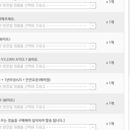
x 1개
택해주세요.
x 1개
 화이트)
x 1개
3 230V ATX3.1 화이트
x 1개
+ 1년무상A/S + 안전포장(에어캡)
x 1개
GB (화이트)
x 1개
우는 정품을 구매해야 설치되어 발송 됩니다.]
x 1개