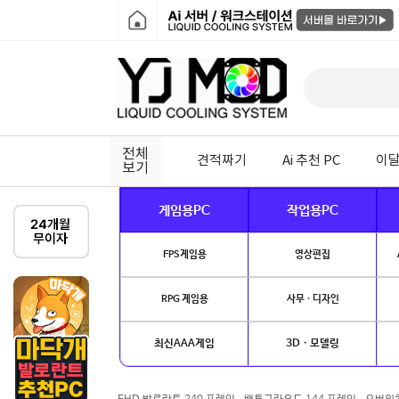
전체
견적짜기
Ai 추천 PC
이달
보기
게임용PC
작업용PC
FPS게임용
영상편집
RPG 게임용
사무 · 디자인
최신AAA게임
3D · 모델링