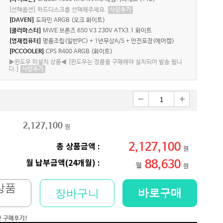
[선택옵션] 하드디스크를 선택해주세요.
사양추가
[DAVEN]
도파민 ARGB (오크 화이트)
[쿨러마스터]
MWE 브론즈 650 V3 230V ATX3.1 화이트
[영재컴퓨터]
명품조립(일반PC) + 1년무상A/S + 안전포장(에어캡)
[PCCOOLER]
CPS R400 ARGB (화이트)
▶윈도우 미설치 상품◀ [윈도우는 정품을 구매해야 설치되어 발송 됩니
다.]
사양추가
2,127,100
원
2,127,100
총 상품금액 :
원
88,630
월 납부금액(24개월) :
월
원
상품
바로구매
장바구니
저희 회사에 필요한 제품 구매시마다 잘 사용하고 있습니다. 사양 대비 가격도 좋고 서비스도 훌륭하세요. 고장없이 잘 쓰고 있어서 다음 번 pc도 또 살 예정이에요. 앞으로도 잘 부탁드려요
일처리 깔끔합니다. 상담도 빠르고 친절하게 잘해주시네요 매우만족합니다~~~
간 구매후기!