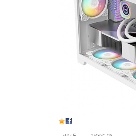
제품코드
2749621719