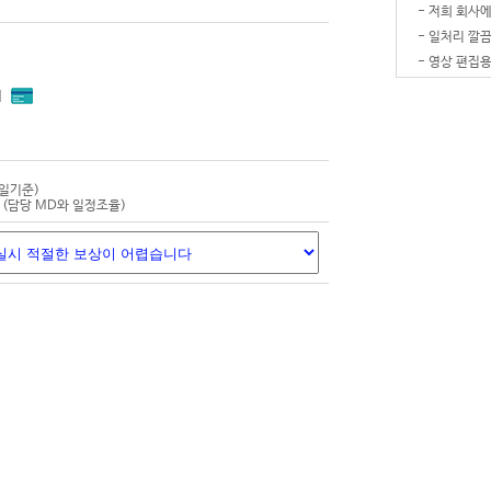
-
영상 편집용
-
-
-
내
-
-
잘 받았습
-
-
평일기준)
-
(담당 MD와 일정조율)
-
영상 편집용