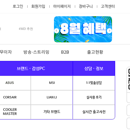
로그인
회원가입
마이페이지
장바구니
고객센터
적
#MD 추천
월 무이자
방송·스트리밍
B2B
출고현황
브랜드 · 감성PC
상담 · 정보
ASUS
MSI
1:1맞춤상담
CORSAIR
LIAN LI
실사용 후기
COOLER
기타 브랜드
실시간 출고사진
MASTER