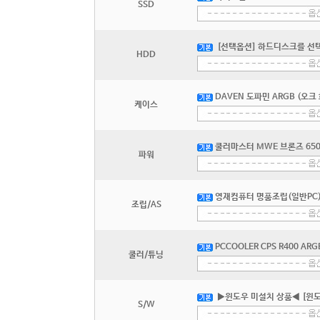
SSD
[선택옵션] 하드디스크를 선
HDD
DAVEN 도파민 ARGB (오크
케이스
쿨러마스터 MWE 브론즈 650 V
파워
영재컴퓨터 명품조립(일반PC) 
조립/AS
PCCOOLER CPS R400 AR
쿨러/튜닝
▶윈도우 미설치 상품◀ [윈도
S/W