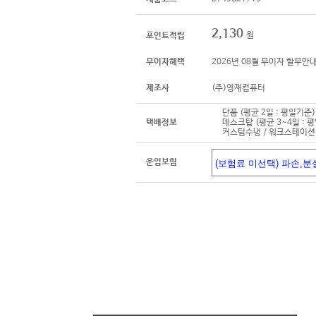
2,130
원
포인트적립
무이자혜택
2026년 08월 무이자 할부안
제조사
(주)영재컴퓨터
단품 (평균 2일 : 평일기준)
택배정보
데스크탑 (평균 3~4일 : 
커스텀수냉 / 워크스테이션 
운임보험