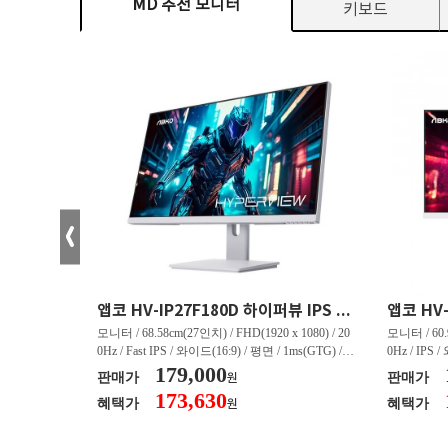
MD 추천 모니터
키보드
크로스오버 34WG165Hz CURVED R1500 400 White 게이밍 무결점
앱코 HV-IP27F180D 하이퍼뷰 IPS FHD 200 HDR 무결점
(3440 x 144
모니터 / 68.58cm(27인치) / FHD(1920 x 1080) / 20
모니터 / 60.9
/ 커브드 / 15
0Hz / Fast IPS / 와이드(16:9) / 평면 / 1ms(GTG) / 3
0Hz / IPS 
/ 스피커 내장 /
50nit / 1,000:1 / 헤드폰 아웃 / LED 조명 / 틸트(상
179,000
50nit / 1
판매가
판매가
원
.45kg / [색
하) / 6kg / [색상영역] / sRGB:128% / Adobe RGB:8
하) / 4.9kg
173,630
혜택가
혜택가
원
30% / DCI-P
5% / DCI-P3:91% / NTSC:90% / [게임특화] / 조준
80% / DCI
 블랙 이퀄라이
선 표시 / Adaptive Sync / FreeSync / [단자정보] / H
선 표시 / Ada
eeSync / [단자
DMI / DP
DMI / DP