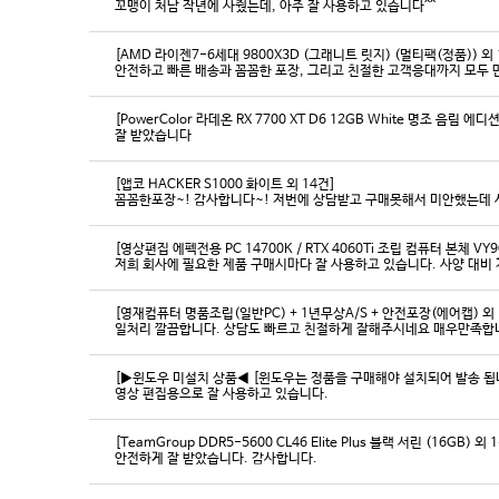
꼬맹이 처남 작년에 사줬는데, 아주 잘 사용하고 있습니다^^
[AMD 라이젠7-6세대 9800X3D (그래니트 릿지) (멀티팩(정품)) 외 
[PowerColor 라데온 RX 7700 XT D6 12GB White 명조 음림 
잘 받았습니다
[앱코 HACKER S1000 화이트 외 14건]
꼼꼼한포장~! 감사합니다~! 저번에 상담받고 구매못해서 미안했는데 
[영상편집 에펙전용 PC 14700K / RTX 4060Ti 조립 컴퓨터 본체 VY9
[영재컴퓨터 명품조립(일반PC) + 1년무상A/S + 안전포장(에어캡) 외 
일처리 깔끔합니다. 상담도 빠르고 친절하게 잘해주시네요 매우만족합
[▶윈도우 미설치 상품◀ [윈도우는 정품을 구매해야 설치되어 발송 됩니다
영상 편집용으로 잘 사용하고 있습니다.
[TeamGroup DDR5-5600 CL46 Elite Plus 블랙 서린 (16GB) 외 
안전하게 잘 받았습니다. 감사합니다.