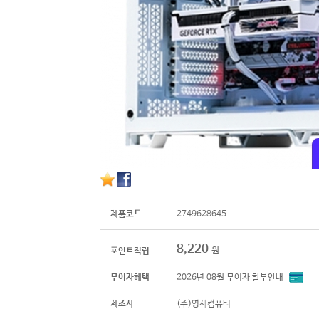
제품코드
2749628645
8,220
원
포인트적립
무이자혜택
2026년 08월 무이자 할부안내
제조사
(주)영재컴퓨터