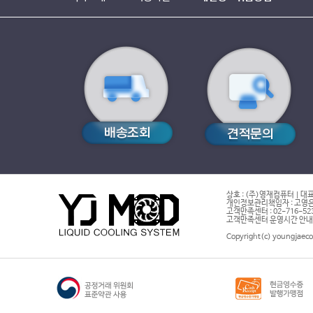
상호 : (주)영재컴퓨터 | 대표
개인정보관리책임자 : 고영은 
고객만족센터 : 02-716-5232 |
고객만족센터 운영시간 안내 : 
Copyright(c) youngjaeco