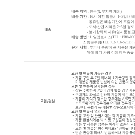
배송 지역
: 전국(일부지역 제외)
배송 기간
: 16시 이전 입금시 1~3일내
- 공휴일은 배송기간에 포함이 되
- 도서/산간 지역은 2~3일 정도 
배송
- 불가항력적 사유(일시품절,천재지
배송 방법
: 1. 일양로지스(TEL : 1588-000
2. 방문수령(TEL : 02-716-5232)
유의 사항
: 부피나 중량이 큰 제품은 제
위에 표기 사항 이외의 배송을 원하
교환 및 반품이 가능한 경우
- 제품 구입 후 7일 이내의 초기불량일 경
- 미개봉한 제품중 변심에 의한 반품의 경
교환 및 반품이 불가능한 경우
- 상품 수령한지 7일이 경과 했을 경우 제품
- 구매자의 과실로 인하여 제품이 훼손 또
- 제품의 가치가 감소한 경우에는 A/S만 
교환/환불
- 소프트웨어의 경우에는 어떠한 경우에도 
- 프린터, 복합기 등 개봉후 상품으로서의
교환 및 반품시 유의사항
- 제품 교환 및 환불시에는 각 제품의 제조
- 제품 환불시에는 박스 및 구성물이 정상
- 개봉 후 사용한 상품은 하자가 없을시 
- 교환 및 환불은 한진택배로만 진행됩니다
- 단순 변심에 의해서 반품하거나 제품 불