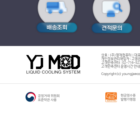
상호 : (주)영재컴퓨터 | 대표
개인정보관리책임자 : 고영은 
고객만족센터 : 02-716-5232 |
고객만족센터 운영시간 안내 : 
Copyright(c) youngjaeco