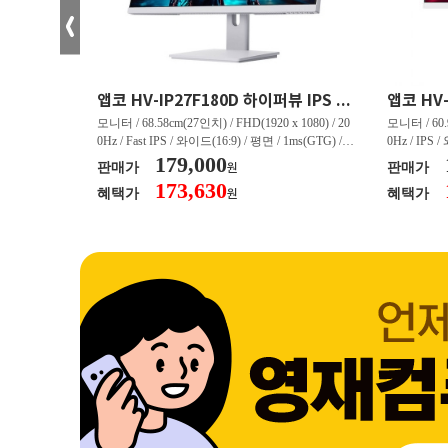
크로스오버 34WG165Hz CURVED R1500 400 White 게이밍 무결점
앱코 HV-IP27F180D 하이퍼뷰 IPS FHD 200 HDR 무결점
(3440 x 144
모니터 / 68.58cm(27인치) / FHD(1920 x 1080) / 20
모니터 / 60.9
/ 커브드 / 15
0Hz / Fast IPS / 와이드(16:9) / 평면 / 1ms(GTG) / 3
0Hz / IPS 
/ 스피커 내장 /
50nit / 1,000:1 / 헤드폰 아웃 / LED 조명 / 틸트(상
179,000
50nit / 1
판매가
판매가
원
.45kg / [색
하) / 6kg / [색상영역] / sRGB:128% / Adobe RGB:8
하) / 4.9kg
173,630
혜택가
혜택가
원
30% / DCI-P
5% / DCI-P3:91% / NTSC:90% / [게임특화] / 조준
80% / DCI
 블랙 이퀄라이
선 표시 / Adaptive Sync / FreeSync / [단자정보] / H
선 표시 / Ada
eeSync / [단자
DMI / DP
DMI / DP