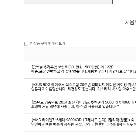
본 상품 구매후기만 보기
[금액별 추가운임 보험료(301만원~500만원) 외 12건]
배송,포장 완벽하고 컴 잘 받았습니다.세팅후 컴퓨터 사양대로 잘 되네요
[ASUS ROG 에이조스 익스트림 20주년 리미티드 에디션 게이밍 키보
영롱하고 아름답습니다. 타건감도 좋습니다. 미스터리 박스랑 마우스만
[25년도 검증완료 2024 최신 게이밍pc 추천견적 5600 RTX 4060 Ti
꼬맹이 처남 작년에 사줬는데, 아주 잘 사용하고 있습니다^^
[AMD 라이젠7-6세대 9800X3D (그래니트 릿지) (멀티팩(정품)) 외 