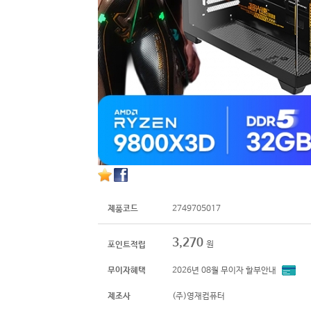
제품코드
2749705017
3,270
원
포인트적립
무이자혜택
2026년 08월 무이자 할부안내
제조사
(주)영재컴퓨터