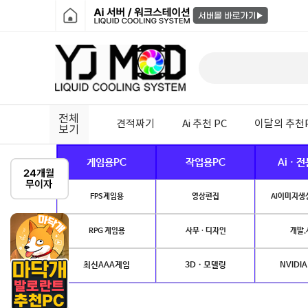
전체
견적짜기
Ai 추천 PC
이달의 추천
보기
게임용PC
작업용PC
Ai · 
FPS게임용
영상편집
AI이미지생성
RPG 게임용
사무 · 디자인
개발.
최신AAA게임
3D · 모델링
NVIDIA