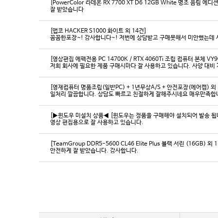
[PowerColor 라데온 RX 7700 XT D6 12GB White 명조 음림 
잘 받았습니다
[앱코 HACKER S1000 화이트 외 14건]
꼼꼼한포장~! 감사합니다~! 저번에 상담받고 구매못해서 미안했는데 
[영상편집 에펙전용 PC 14700K / RTX 4060Ti 조립 컴퓨터 본체 VY9
[영재컴퓨터 명품조립(일반PC) + 1년무상A/S + 안전포장(에어캡) 외 
일처리 깔끔합니다. 상담도 빠르고 친절하게 잘해주시네요 매우만족합
[▶윈도우 미설치 상품◀ [윈도우는 정품을 구매해야 설치되어 발송 됩니다
영상 편집용으로 잘 사용하고 있습니다.
[TeamGroup DDR5-5600 CL46 Elite Plus 블랙 서린 (16GB) 외 
안전하게 잘 받았습니다. 감사합니다.