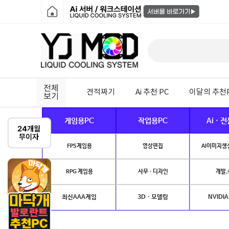
전체
견적짜기
Ai 추천 PC
이달의 추천
보기
게임용PC
작업용PC
Ai · 
FPS게임용
영상편집
AI이미지생성
RPG 게임용
사무 · 디자인
개발.
최신AAA게임
3D · 모델링
NVIDIA