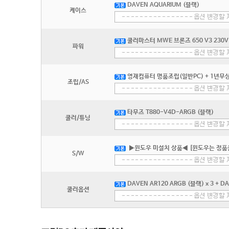
DAVEN AQUARIUM (블랙)
케이스
쿨러마스터 MWE 브론즈 650 V3 230V 
파워
영재컴퓨터 명품조립(일반PC) + 1년무상
조립/AS
타무즈 T880-V4D-ARGB (블랙)
쿨러/튜닝
▶윈도우 미설치 상품◀ [윈도우는 정품
S/W
DAVEN AR120 ARGB (블랙) x 3 + D
쿨러옵션