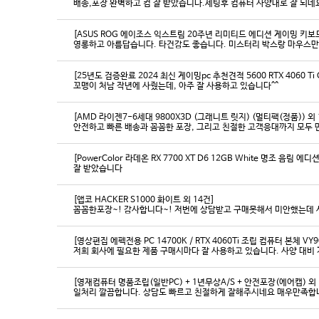
배송,포장 완벽하고 컴 잘 받았습니다.세팅후 컴퓨터 사양대로 잘 되네요
[ASUS ROG 에이조스 익스트림 20주년 리미티드 에디션 게이밍 키보
영롱하고 아름답습니다. 타건감도 좋습니다. 미스터리 박스랑 마우스만
[25년도 검증완료 2024 최신 게이밍pc 추천견적 5600 RTX 4060 Ti
꼬맹이 처남 작년에 사줬는데, 아주 잘 사용하고 있습니다^^
[AMD 라이젠7-6세대 9800X3D (그래니트 릿지) (멀티팩(정품)) 외 
[PowerColor 라데온 RX 7700 XT D6 12GB White 명조 음림 
잘 받았습니다
[앱코 HACKER S1000 화이트 외 14건]
꼼꼼한포장~! 감사합니다~! 저번에 상담받고 구매못해서 미안했는데 
[영상편집 에펙전용 PC 14700K / RTX 4060Ti 조립 컴퓨터 본체 VY9
[영재컴퓨터 명품조립(일반PC) + 1년무상A/S + 안전포장(에어캡) 외 
일처리 깔끔합니다. 상담도 빠르고 친절하게 잘해주시네요 매우만족합