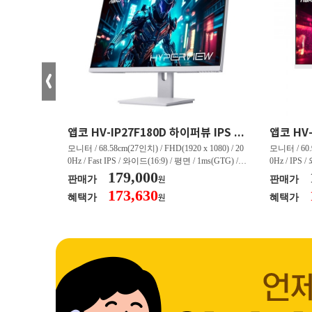
크로스오버 34WG165Hz CURVED R1500 400 White 게이밍 무결점
앱코 HV-IP27F180D 하이퍼뷰 IPS FHD 200 HDR 무결점
(3440 x 144
모니터 / 68.58cm(27인치) / FHD(1920 x 1080) / 20
모니터 / 60.9
/ 커브드 / 15
0Hz / Fast IPS / 와이드(16:9) / 평면 / 1ms(GTG) / 3
0Hz / IPS 
/ 스피커 내장 /
50nit / 1,000:1 / 헤드폰 아웃 / LED 조명 / 틸트(상
179,000
50nit / 1
판매가
판매가
원
.45kg / [색
하) / 6kg / [색상영역] / sRGB:128% / Adobe RGB:8
하) / 4.9kg
173,630
혜택가
혜택가
원
30% / DCI-P
5% / DCI-P3:91% / NTSC:90% / [게임특화] / 조준
80% / DCI
 블랙 이퀄라이
선 표시 / Adaptive Sync / FreeSync / [단자정보] / H
선 표시 / Ada
eeSync / [단자
DMI / DP
DMI / DP