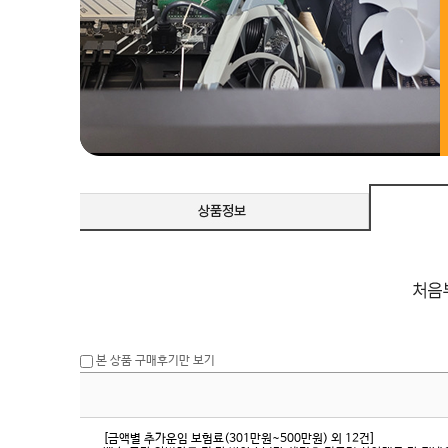
본 상품 구매후기만 보기
[금액별 추가운임 보험료(301만원~500만원) 외 12건]