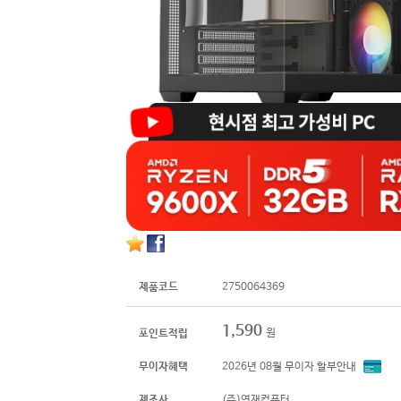
제품코드
2750064369
1,590
원
포인트적립
무이자혜택
2026년 08월 무이자 할부안내
제조사
(주)영재컴퓨터