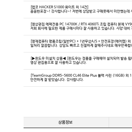
[앱코 HACKER S1000 화이트 외 14건]
꼼꼼한포장~! 감사합니다~! 저번에 상담받고 구매못해서 미안했는데 
[영상편집 에펙전용 PC 14700K / RTX 4060Ti 조립 컴퓨터 본체 VY9
[영재컴퓨터 명품조립(일반PC) + 1년무상A/S + 안전포장(에어캡) 외 
일처리 깔끔합니다. 상담도 빠르고 친절하게 잘해주시네요 매우만족합
[▶윈도우 미설치 상품◀ [윈도우는 정품을 구매해야 설치되어 발송 됩니다
영상 편집용으로 잘 사용하고 있습니다.
[TeamGroup DDR5-5600 CL46 Elite Plus 블랙 서린 (16GB) 외 
안전하게 잘 받았습니다. 감사합니다.