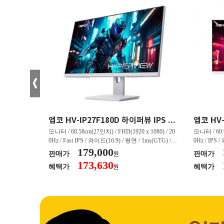
크로스오버 34WG165Hz CURVED R1500 400 White 게이밍 무결점
앱코 HV-IP27F180D 하이퍼뷰 IPS FHD 200 HDR 무결점
(3440 x 144
모니터 / 68.58cm(27인치) / FHD(1920 x 1080) / 20
모니터 / 60.9
/ 커브드 / 15
0Hz / Fast IPS / 와이드(16:9) / 평면 / 1ms(GTG) / 3
0Hz / IPS 
/ 스피커 내장 /
50nit / 1,000:1 / 헤드폰 아웃 / LED 조명 / 틸트(상
179,000
50nit / 1
판매가
판매가
원
.45kg / [색
하) / 6kg / [색상영역] / sRGB:128% / Adobe RGB:8
하) / 4.9kg
173,630
혜택가
혜택가
원
30% / DCI-P
5% / DCI-P3:91% / NTSC:90% / [게임특화] / 조준
80% / DCI
 블랙 이퀄라이
선 표시 / Adaptive Sync / FreeSync / [단자정보] / H
선 표시 / Ada
eeSync / [단자
DMI / DP
DMI / DP