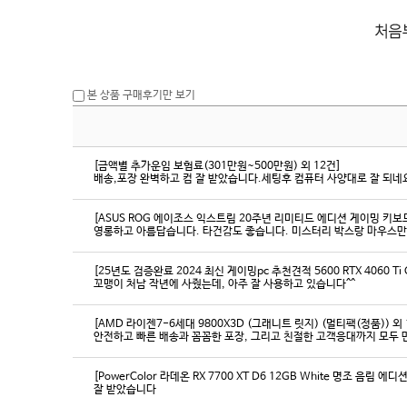
본 상품 구매후기만 보기
[금액별 추가운임 보험료(301만원~500만원) 외 12건]
배송,포장 완벽하고 컴 잘 받았습니다.세팅후 컴퓨터 사양대로 잘 되네요
[ASUS ROG 에이조스 익스트림 20주년 리미티드 에디션 게이밍 키보
영롱하고 아름답습니다. 타건감도 좋습니다. 미스터리 박스랑 마우스만
[25년도 검증완료 2024 최신 게이밍pc 추천견적 5600 RTX 4060 Ti
꼬맹이 처남 작년에 사줬는데, 아주 잘 사용하고 있습니다^^
[AMD 라이젠7-6세대 9800X3D (그래니트 릿지) (멀티팩(정품)) 외 
[PowerColor 라데온 RX 7700 XT D6 12GB White 명조 음림 
잘 받았습니다