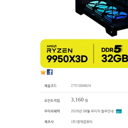
제품코드
2751006824
3,160
원
포인트적립
무이자혜택
2026년 08월 무이자 할부안내
제조사
(주)영재컴퓨터