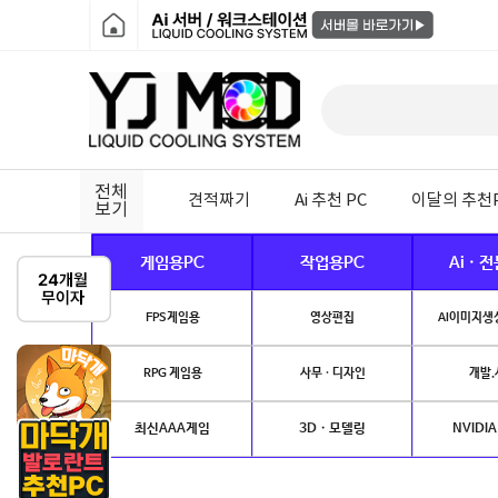
전체
견적짜기
Ai 추천 PC
이달의 추천
보기
게임용PC
작업용PC
Ai · 
FPS게임용
영상편집
AI이미지생성
RPG 게임용
사무 · 디자인
개발.
최신AAA게임
3D · 모델링
NVIDIA