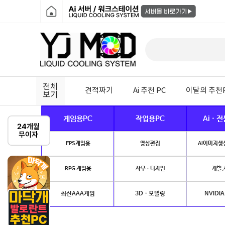
전체
견적짜기
Ai 추천 PC
이달의 추천
보기
게임용PC
작업용PC
Ai · 
FPS게임용
영상편집
AI이미지생성
RPG 게임용
사무 · 디자인
개발.
최신AAA게임
3D · 모델링
NVIDIA