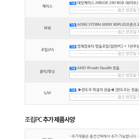
대양케이스 ARIGUE 240 RGB (화이트)
케이스
AONE STORM 600W 80PLUS브론즈
파워
영재컴퓨터 명품조립(일반PC) + 1년무상
조립/AS
AMD Wraith Stealth 정품
쿨러/튜닝
▶윈도우 미설치 상품◀ [윈도우는 정품
S/W
-추가제품은 옵션선택에서 추가 가능합니다.