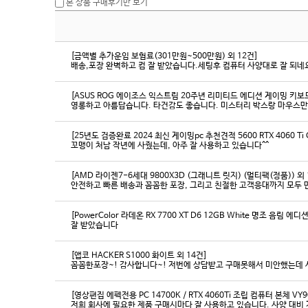
본 상품 구매후기만 보기
[금액별 추가운임 보험료(301만원~500만원) 외 12건]
배송,포장 완벽하고 컴 잘 받았습니다.세팅후 컴퓨터 사양대로 잘 되네요
[ASUS ROG 에이조스 익스트림 20주년 리미티드 에디션 게이밍 키보
영롱하고 아름답습니다. 타건감도 좋습니다. 미스터리 박스랑 마우스만
[25년도 검증완료 2024 최신 게이밍pc 추천견적 5600 RTX 4060 Ti
꼬맹이 처남 작년에 사줬는데, 아주 잘 사용하고 있습니다^^
[AMD 라이젠7-6세대 9800X3D (그래니트 릿지) (멀티팩(정품)) 외 
[PowerColor 라데온 RX 7700 XT D6 12GB White 명조 음림 
잘 받았습니다
[앱코 HACKER S1000 화이트 외 14건]
꼼꼼한포장~! 감사합니다~! 저번에 상담받고 구매못해서 미안했는데 
[영상편집 에펙전용 PC 14700K / RTX 4060Ti 조립 컴퓨터 본체 VY9