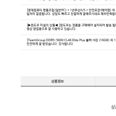
[영재컴퓨터 명품조립(일반PC) + 1년무상A/S + 안전포장(에어캡) 외 
일처리 깔끔합니다. 상담도 빠르고 친절하게 잘해주시네요 매우만족합
[▶윈도우 미설치 상품◀ [윈도우는 정품을 구매해야 설치되어 발송 됩니다
영상 편집용으로 잘 사용하고 있습니다.
[TeamGroup DDR5-5600 CL46 Elite Plus 블랙 서린 (16GB) 외 
안전하게 잘 받았습니다. 감사합니다.