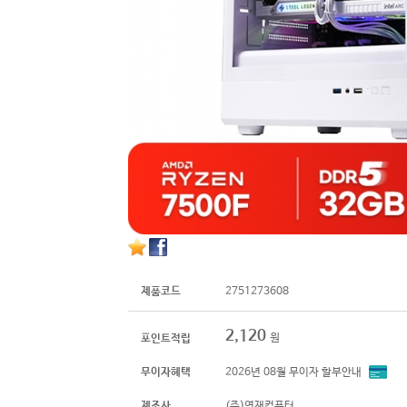
제품코드
2751273608
2,120
원
포인트적립
무이자혜택
2026년 08월 무이자 할부안내
제조사
(주)영재컴퓨터