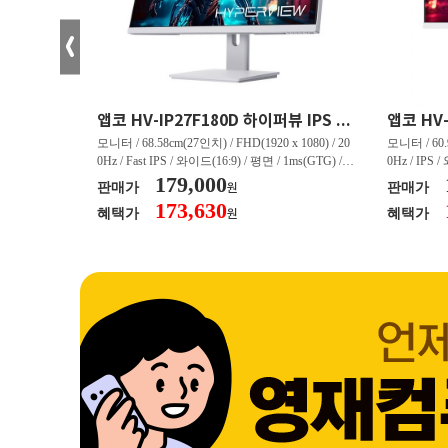
크로스오버 34WG165Hz CURVED R1500 400 White 게이밍 무결점
앱코 HV-IP27F180D 하이퍼뷰 IPS FHD 200 HDR 무결점
(3440 x 144
모니터 / 68.58cm(27인치) / FHD(1920 x 1080) / 20
모니터 / 60.9
/ 커브드 / 15
0Hz / Fast IPS / 와이드(16:9) / 평면 / 1ms(GTG) / 3
0Hz / IPS 
/ 스피커 내장 /
50nit / 1,000:1 / 헤드폰 아웃 / LED 조명 / 틸트(상
179,000
50nit / 1
판매가
판매가
원
.45kg / [색
하) / 6kg / [색상영역] / sRGB:128% / Adobe RGB:8
하) / 4.9kg
173,630
혜택가
혜택가
원
30% / DCI-P
5% / DCI-P3:91% / NTSC:90% / [게임특화] / 조준
80% / DCI
 블랙 이퀄라이
선 표시 / Adaptive Sync / FreeSync / [단자정보] / H
선 표시 / Ada
eeSync / [단자
DMI / DP
DMI / DP