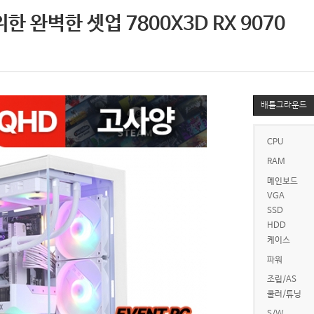
한 완벽한 셋업 7800X3D RX 9070
배틀그라운드
CPU
RAM
메인보드
VGA
SSD
HDD
케이스
파워
조립/AS
쿨러/튜닝