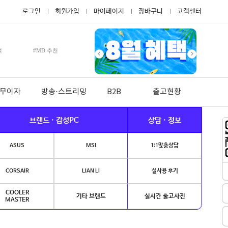
로그인
회원가입
마이페이지
장바구니
고객센터
적
#MD 추천
월 무이자
방송·스트리밍
B2B
출고현황
브랜드 · 감성PC
상담 · 정보
ASUS
MSI
1:1맞춤상담
CORSAIR
LIAN LI
실사용 후기
COOLER
기타 브랜드
실시간 출고사진
MASTER