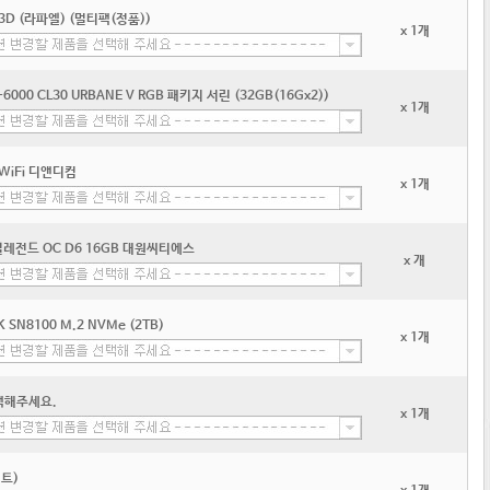
3D (라파엘) (멀티팩(정품))
x 1개
6000 CL30 URBANE V RGB 패키지 서린 (32GB(16Gx2))
x 1개
 WiFi 디앤디컴
x 1개
 스틸레전드 OC D6 16GB 대원씨티에스
x 개
CK SN8100 M.2 NVMe (2TB)
x 1개
택해주세요.
x 1개
이트)