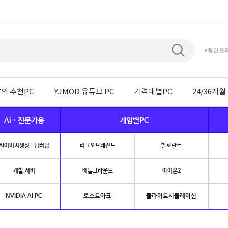
#월간견
의 추천PC
YJMOD 유튜브 PC
가격대별PC
24/36개
Ai · 전문가용
게임별PC
AI이미지생성 · 딥러닝
리그오브레전드
발로란트
개발.서버
배틀그라운드
아이온2
NVIDIA AI PC
로스트아크
플라이트시뮬레이션