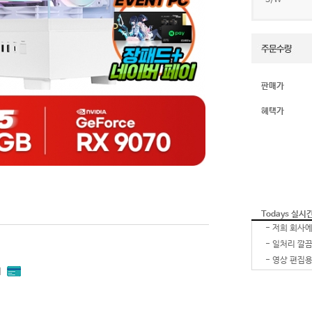
S/W
판매가
혜택가
Todays 실시
-
-
-
내
-
-
잘 받았습
-