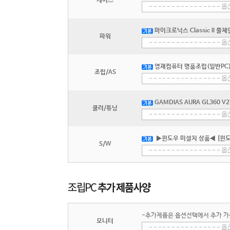
케이스
마이크로닉스 Classic II 풀체
파워
영재컴퓨터 명품조립(일반PC) 
조립/AS
GAMDIAS AURA GL360 V2
쿨러/튜닝
▶윈도우 미설치 상품◀ [윈도
S/W
-추가제품은 옵션선택에서 추가 가
모니터