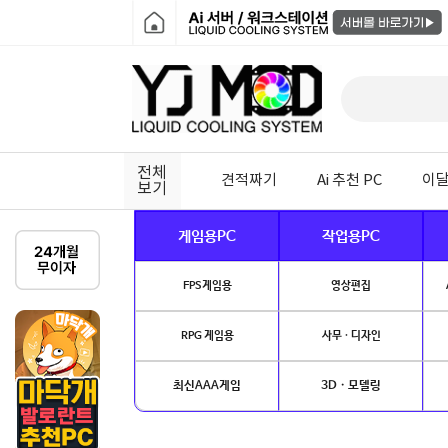
전체
견적짜기
Ai 추천 PC
이달
보기
게임용PC
작업용PC
FPS게임용
영상편집
RPG 게임용
사무 · 디자인
최신AAA게임
3D · 모델링