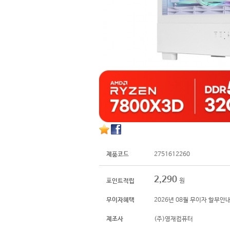
제품코드
2751612260
2,290
원
포인트적립
무이자혜택
2026년 08월 무이자 할부안
제조사
(주)영재컴퓨터