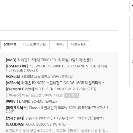
발로란트
리그오브레전드
아이온2
배틀필드6
[AMD]
라이젠7-5세대 7800X3D (라파엘) (멀티팩(정품))
[ESSENCORE]
KLEVV DDR5-6000 CL30 URBANE V RGB 패키지
서린 (32GB(16Gx2))
[ASRock]
B850M 스틸레전드 WiFi 디앤디컴
[ASRock]
라데온 RX 9070 스틸레전드 OC D6 16GB 대원씨티에스
[Western Digital]
WD BLACK SN8100 M.2 NVMe (2TB)
[선택옵션] 하드디스크를 선택해주세요.
사양추가
[싸이번]
LIMPID SC-M5 (화이트)
[마이크로닉스]
Classic II 풀체인지 800W 80PLUS BRONZE ATX3.1
화이트
[영재컴퓨터]
명품조립(일반PC) + 1년무상A/S + 안전포장(에어캡)
[GAMDIAS]
AURA GL360 V2 (WHITE)
▶윈도우 미설치 상품◀ [윈도우는 정품을 구매해야 설치되어 발송 됩니