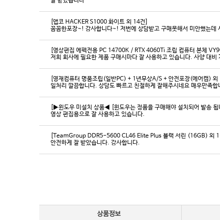
잘 받았습니다
[앱코 HACKER S1000 화이트 외 14건]
꼼꼼한포장~! 감사합니다~! 저번에 상담받고 구매못해서 미안했는데 
[영상편집 에펙전용 PC 14700K / RTX 4060Ti 조립 컴퓨터 본체 VY9
[영재컴퓨터 명품조립(일반PC) + 1년무상A/S + 안전포장(에어캡) 외 
일처리 깔끔합니다. 상담도 빠르고 친절하게 잘해주시네요 매우만족합
[▶윈도우 미설치 상품◀ [윈도우는 정품을 구매해야 설치되어 발송 됩니다
영상 편집용으로 잘 사용하고 있습니다.
[TeamGroup DDR5-5600 CL46 Elite Plus 블랙 서린 (16GB) 외 
안전하게 잘 받았습니다. 감사합니다.