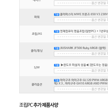
케이스
쿨러마스터 MWE 브론즈 650 V3 230V 
파워
영재컴퓨터 명품조립(일반PC) + 1년무상
조립/AS
JIUSHARK JF500 Ruby ARGB (블랙)
쿨러/튜닝
▶윈도우 미설치 상품◀ [윈도우는 정품
S/W
아이구주 아이구주 GL120 PWM ARGB 리
랙) X 3 , 아이구주 GH10 ARGB AND PWM
쿨러옵션