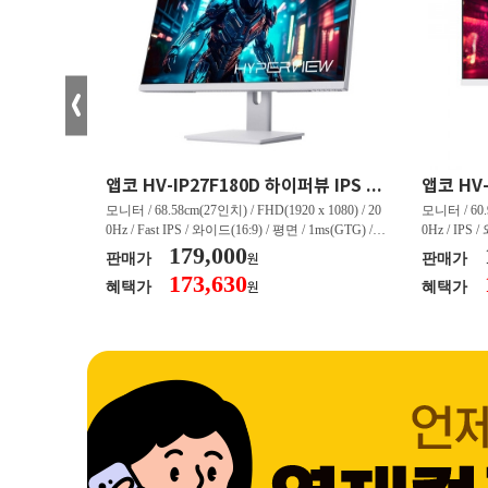
크로스오버 34WG165Hz CURVED R1500 400 White 게이밍 무결점
앱코 HV-IP27F180D 하이퍼뷰 IPS FHD 200 HDR 무결점
(3440 x 144
모니터 / 68.58cm(27인치) / FHD(1920 x 1080) / 20
모니터 / 60.9
/ 커브드 / 15
0Hz / Fast IPS / 와이드(16:9) / 평면 / 1ms(GTG) / 3
0Hz / IPS 
/ 스피커 내장 /
50nit / 1,000:1 / 헤드폰 아웃 / LED 조명 / 틸트(상
179,000
50nit / 1
판매가
판매가
원
.45kg / [색
하) / 6kg / [색상영역] / sRGB:128% / Adobe RGB:8
하) / 4.9kg
173,630
혜택가
혜택가
원
30% / DCI-P
5% / DCI-P3:91% / NTSC:90% / [게임특화] / 조준
80% / DCI
 블랙 이퀄라이
선 표시 / Adaptive Sync / FreeSync / [단자정보] / H
선 표시 / Ada
eeSync / [단자
DMI / DP
DMI / DP