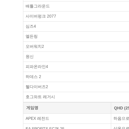
배틀그라운드
사이버펑크 2077
심즈4
엘든링
오버워치2
원신
피파온라인4
하데스 2
헬다이버즈2
호그와트 레거시
게임명
QHD (2
APEX 레전드
하옵으로 
상옵으로 
EA SPORTS FC™ 25