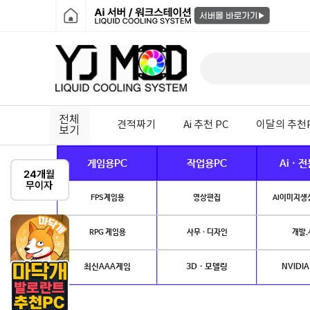
전체
견적짜기
Ai 추천 PC
이달의 추천
보기
게임용PC
작업용PC
Ai · 
FPS게임용
영상편집
AI이미지생성
RPG 게임용
사무 · 디자인
개발.
최신AAA게임
3D · 모델링
NVIDIA