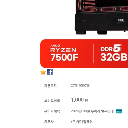
제품코드
2751959761
1,000
원
포인트적립
무이자혜택
2026년 08월 무이자 할부안내
제조사
(주)영재컴퓨터