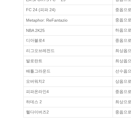
FC 24 (피파 24)
중옵으로 
중옵으로 
Metaphor: ReFantazio
하옵으로 
NBA 2K25
디아블로4
중옵으로 
리그오브레전드
최상옵으로
발로란트
최상옵으로
배틀그라운드
선수옵으로
오버워치2
상옵으로 
피파온라인4
중옵으로 
하데스 2
최상으로 
헬다이버즈2
중옵으로 