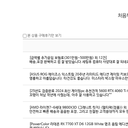
본 상품 구매후기만 보기
[금액별 추가운임 보험료(301만원~500만원) 외 12건]
배송,포장 완벽하고 컴 잘 받았습니다.세팅후 컴퓨터 사양대로 잘 되네요
[ASUS ROG 에이조스 익스트림 20주년 리미티드 에디션 게이밍 키보
영롱하고 아름답습니다. 타건감도 좋습니다. 미스터리 박스랑 마우스만
[25년도 검증완료 2024 최신 게이밍pc 추천견적 5600 RTX 4060 Ti
꼬맹이 처남 작년에 사줬는데, 아주 잘 사용하고 있습니다^^
[AMD 라이젠7-6세대 9800X3D (그래니트 릿지) (멀티팩(정품)) 외 
[PowerColor 라데온 RX 7700 XT D6 12GB White 명조 음림 