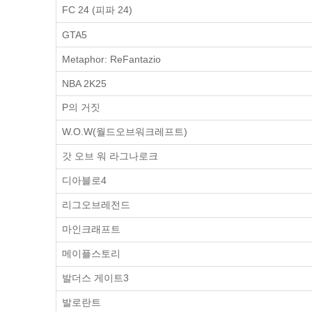
FC 24 (피파 24)
GTA5
Metaphor: ReFantazio
NBA 2K25
P의 거짓
W.O.W(월드오브워크레프트)
갓 오브 워 라그나로크
디아블로4
리그오브레전드
마인크래프트
메이플스토리
발더스 게이트3
발로란트