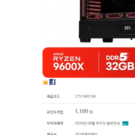
제품코드
2751960196
1,100
원
포인트적립
무이자혜택
2026년 08월 무이자 할부안내
제조사
(주)영재컴퓨터