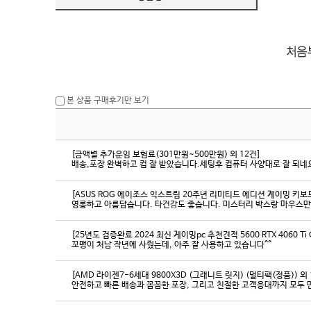
본 상품 구매후기만 보기
[금액별 추가운임 보험료(301만원~500만원) 외 12건]
배송,포장 완벽하고 컴 잘 받았습니다.세팅후 컴퓨터 사양대로 잘 되네요
[ASUS ROG 에이조스 익스트림 20주년 리미티드 에디션 게이밍 키보
영롱하고 아름답습니다. 타건감도 좋습니다. 미스터리 박스랑 마우스만
[25년도 검증완료 2024 최신 게이밍pc 추천견적 5600 RTX 4060 Ti
꼬맹이 처남 작년에 사줬는데, 아주 잘 사용하고 있습니다^^
[AMD 라이젠7-6세대 9800X3D (그래니트 릿지) (멀티팩(정품)) 외 