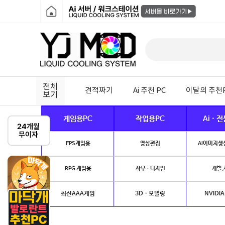
전체
견적짜기
Ai 추천 PC
이달의 추천
보기
게임용PC
작업용PC
Ai · 
FPS게임용
영상편집
AI이미지생성
RPG 게임용
사무 · 디자인
개발.
최신AAA게임
3D · 모델링
NVIDIA