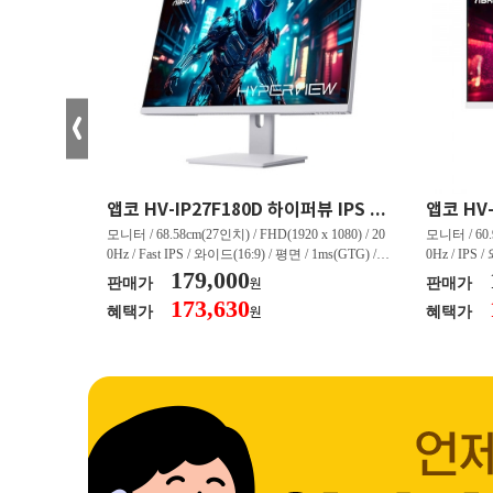
크로스오버 34WG165Hz CURVED R1500 400 White 게이밍 무결점
앱코 HV-IP27F180D 하이퍼뷰 IPS FHD 200 HDR 무결점
(3440 x 144
모니터 / 68.58cm(27인치) / FHD(1920 x 1080) / 20
모니터 / 60.9
/ 커브드 / 15
0Hz / Fast IPS / 와이드(16:9) / 평면 / 1ms(GTG) / 3
0Hz / IPS 
/ 스피커 내장 /
50nit / 1,000:1 / 헤드폰 아웃 / LED 조명 / 틸트(상
179,000
50nit / 1
판매가
판매가
원
.45kg / [색
하) / 6kg / [색상영역] / sRGB:128% / Adobe RGB:8
하) / 4.9kg
173,630
혜택가
혜택가
원
30% / DCI-P
5% / DCI-P3:91% / NTSC:90% / [게임특화] / 조준
80% / DCI
 블랙 이퀄라이
선 표시 / Adaptive Sync / FreeSync / [단자정보] / H
선 표시 / Ada
eeSync / [단자
DMI / DP
DMI / DP