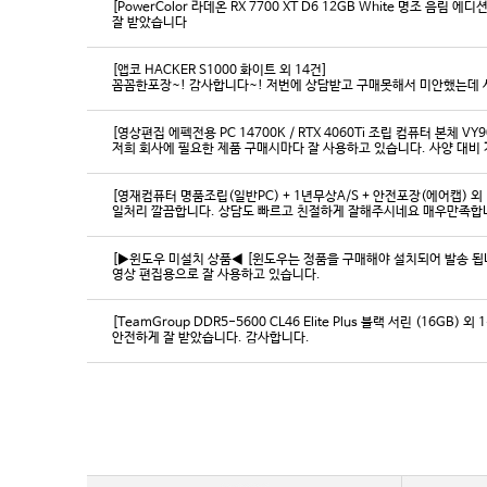
[PowerColor 라데온 RX 7700 XT D6 12GB White 명조 음림 
잘 받았습니다
[앱코 HACKER S1000 화이트 외 14건]
꼼꼼한포장~! 감사합니다~! 저번에 상담받고 구매못해서 미안했는데 
[영상편집 에펙전용 PC 14700K / RTX 4060Ti 조립 컴퓨터 본체 VY9
[영재컴퓨터 명품조립(일반PC) + 1년무상A/S + 안전포장(에어캡) 외 
일처리 깔끔합니다. 상담도 빠르고 친절하게 잘해주시네요 매우만족합
[▶윈도우 미설치 상품◀ [윈도우는 정품을 구매해야 설치되어 발송 됩니다
영상 편집용으로 잘 사용하고 있습니다.
[TeamGroup DDR5-5600 CL46 Elite Plus 블랙 서린 (16GB) 외 
안전하게 잘 받았습니다. 감사합니다.