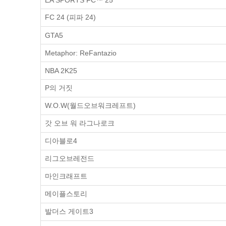
EA SPORTS FC™ 25
FC 24 (피파 24)
GTA5
Metaphor: ReFantazio
NBA 2K25
P의 거짓
W.O.W(월드오브워크레프트)
갓 오브 워 라그나로크
디아블로4
리그오브레전드
마인크래프트
메이플스토리
발더스 게이트3