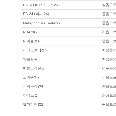
상옵으로 
EA SPORTS FC™ 25
FC 24 (피파 24)
중옵으로 
중옵으로 
Metaphor: ReFantazio
하옵으로 
NBA 2K25
디아블로4
중옵으로 
리그오브레전드
최상옵으로
발로란트
최상옵으로
배틀그라운드
선수옵으로
오버워치2
상옵으로 
피파온라인4
중옵으로 
하데스 2
최상으로 
헬다이버즈2
중옵으로 