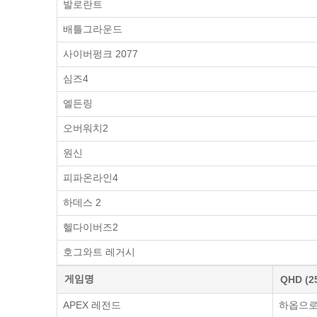
발로란트
배틀그라운드
사이버펑크 2077
심즈4
엘든링
오버워치2
원신
피파온라인4
하데스 2
헬다이버즈2
호그와트 레거시
게임명
QHD (2
APEX 레전드
하옵으로 