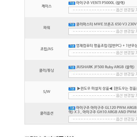
아이구주 VENTI P5000L (블랙)
케이스
쿨러마스터 MWE 브론즈 650 V3 230V 
파워
영재컴퓨터 명품조립(일반PC) + 1년무상
조립/AS
JIUSHARK JF500 Ruby ARGB (블랙)
쿨러/튜닝
▶윈도우 미설치 상품◀ [윈도우는 정품
S/W
아이구주 아이구주 GL120 PWM ARGB 리
랙) X 3 , 아이구주 GH10 ARGB AND PWM
쿨러옵션