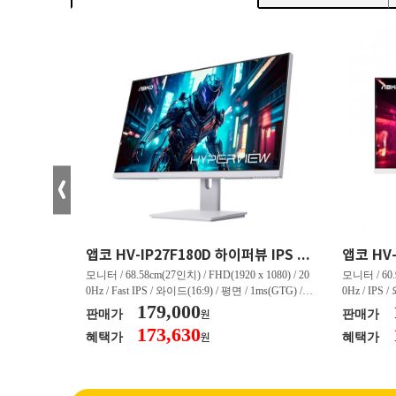
크로스오버 34WG165Hz CURVED R1500 400 White 게이밍 무결점
앱코 HV-IP27F180D 하이퍼뷰 IPS FHD 200 HDR 무결점
(3440 x 144
모니터 / 68.58cm(27인치) / FHD(1920 x 1080) / 20
모니터 / 60.9
/ 커브드 / 15
0Hz / Fast IPS / 와이드(16:9) / 평면 / 1ms(GTG) / 3
0Hz / IPS 
/ 스피커 내장 /
50nit / 1,000:1 / 헤드폰 아웃 / LED 조명 / 틸트(상
179,000
50nit / 1
판매가
판매가
원
.45kg / [색
하) / 6kg / [색상영역] / sRGB:128% / Adobe RGB:8
하) / 4.9kg
173,630
혜택가
혜택가
원
30% / DCI-P
5% / DCI-P3:91% / NTSC:90% / [게임특화] / 조준
80% / DCI
 블랙 이퀄라이
선 표시 / Adaptive Sync / FreeSync / [단자정보] / H
선 표시 / Ada
eeSync / [단자
DMI / DP
DMI / DP