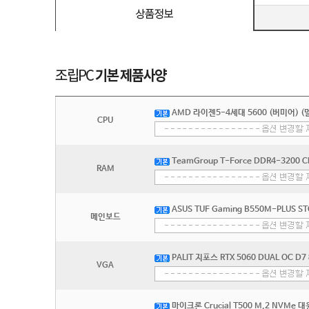
AMD 라이젠5-4세대 5600 (버미어) (
CPU
TeamGroup T-Force DDR4-3200 C
RAM
ASUS TUF Gaming B550M-PLUS S
메인보드
PALIT 지포스 RTX 5060 DUAL OC D
VGA
마이크론 Crucial T500 M.2 NVMe 