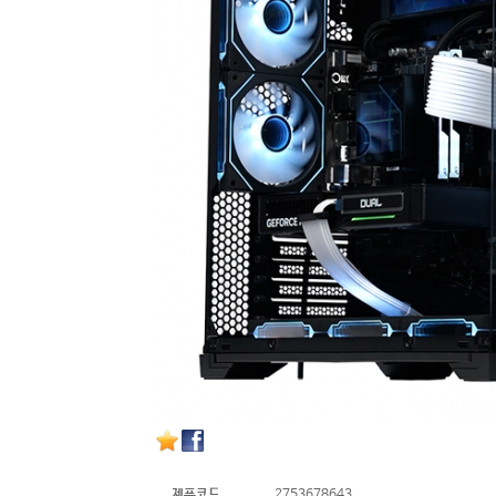
제품코드
2753678643