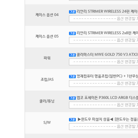
리안리 STRIMER WIRELESS 24핀 케이
케이스 옵션 04
리안리 STRIMER WIRELESS 2x8핀 케
케이스 옵션 05
쿨러마스터 MWE GOLD 750 V3 ATX3
파워
영재컴퓨터 명품조립(일반PC) + 1년무상
조립/AS
앱코 포세이돈 P360L LCD ARGB 디스
쿨러/튜닝
▶윈도우 미설치 상품◀ [윈도우는 정품
S/W