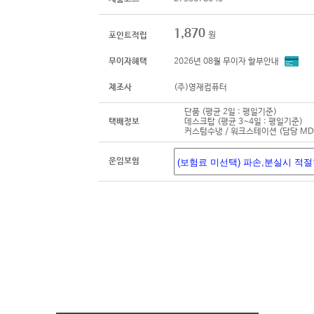
1,870
원
포인트적립
무이자혜택
2026년 08월 무이자 할부안내
제조사
(주)영재컴퓨터
단품 (평균 2일 : 평일기준)
택배정보
데스크탑 (평균 3~4일 : 평일기준)
커스텀수냉 / 워크스테이션 (담당 M
운임보험