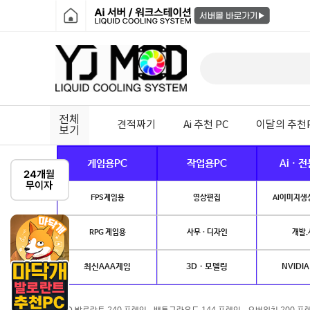
전체
견적짜기
Ai 추천 PC
이달의 추천
보기
게임용PC
작업용PC
Ai · 
FPS게임용
영상편집
AI이미지생성
RPG 게임용
사무 · 디자인
개발.
최신AAA게임
3D · 모델링
NVIDIA