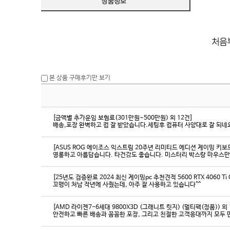
본 상품 구매후기만 보기
[금액별 추가운임 보험료(301만원~500만원) 외 12건]
배송,포장 완벽하고 컴 잘 받았습니다.세팅후 컴퓨터 사양대로 잘 되네요
[ASUS ROG 에이조스 익스트림 20주년 리미티드 에디션 게이밍 키보
영롱하고 아름답습니다. 타건감도 좋습니다. 미스터리 박스랑 마우스만
[25년도 검증완료 2024 최신 게이밍pc 추천견적 5600 RTX 4060 Ti
꼬맹이 처남 작년에 사줬는데, 아주 잘 사용하고 있습니다^^
[AMD 라이젠7-6세대 9800X3D (그래니트 릿지) (멀티팩(정품)) 외 