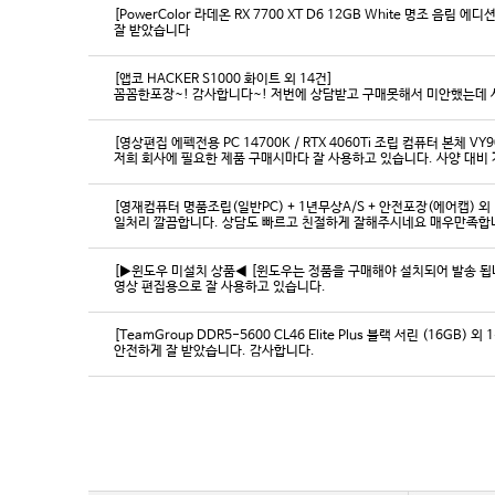
[PowerColor 라데온 RX 7700 XT D6 12GB White 명조 음림 
잘 받았습니다
[앱코 HACKER S1000 화이트 외 14건]
꼼꼼한포장~! 감사합니다~! 저번에 상담받고 구매못해서 미안했는데 
[영상편집 에펙전용 PC 14700K / RTX 4060Ti 조립 컴퓨터 본체 VY9
[영재컴퓨터 명품조립(일반PC) + 1년무상A/S + 안전포장(에어캡) 외 
일처리 깔끔합니다. 상담도 빠르고 친절하게 잘해주시네요 매우만족합
[▶윈도우 미설치 상품◀ [윈도우는 정품을 구매해야 설치되어 발송 됩니다
영상 편집용으로 잘 사용하고 있습니다.
[TeamGroup DDR5-5600 CL46 Elite Plus 블랙 서린 (16GB) 외 
안전하게 잘 받았습니다. 감사합니다.