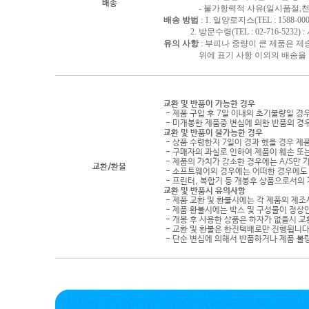
배송
- 불가항력적 사유(일시품절,천재지
배송 방법
: 1. 일양로지스(TEL : 1588-000
2. 방문수령(TEL : 02-716-5232)
유의 사항
: 부피나 중량이 큰 제품은 제
위에 표기 사항 이외의 배송을 원하
교환 및 반품이 가능한 경우
- 제품 구입 후 7일 이내의 초기불량일 경
- 미개봉한 제품중 변심에 의한 반품의 경
교환 및 반품이 불가능한 경우
- 상품 수령한지 7일이 경과 했을 경우 제품
- 구매자의 과실로 인하여 제품이 훼손 또
- 제품의 가치가 감소한 경우에는 A/S만 
교환/환불
- 소프트웨어의 경우에는 어떠한 경우에도 
- 프린터, 복합기 등 개봉후 상품으로서의
교환 및 반품시 유의사항
- 제품 교환 및 환불시에는 각 제품의 제조
- 제품 환불시에는 박스 및 구성물이 정상
- 개봉 후 사용한 상품은 하자가 없을시 
- 교환 및 환불은 한진택배로만 진행됩니다
- 단순 변심에 의해서 반품하거나 제품 불