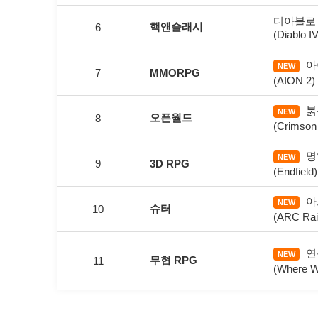
디아블로 
핵앤슬래시
6
(Diablo IV
아
NEW
7
MMORPG
(AION 2)
붉
NEW
오픈월드
8
(Crimson
명
NEW
9
3D RPG
(Endfield)
아
NEW
슈터
10
(ARC Rai
연
NEW
무협 RPG
11
(Where W