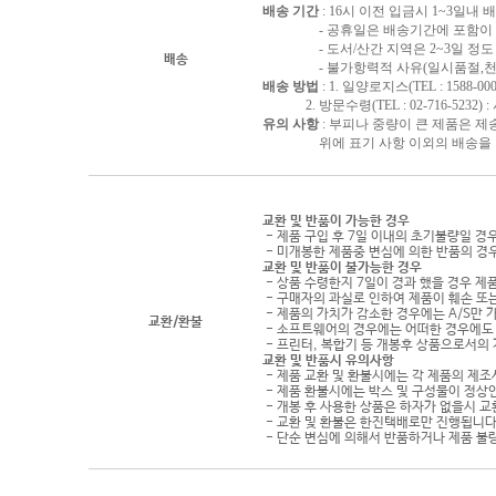
배송 기간
: 16시 이전 입금시 1~3일내
- 공휴일은 배송기간에 포함이 되
- 도서/산간 지역은 2~3일 정도 
배송
- 불가항력적 사유(일시품절,천재지
배송 방법
: 1. 일양로지스(TEL : 1588-000
2. 방문수령(TEL : 02-716-5232)
유의 사항
: 부피나 중량이 큰 제품은 제
위에 표기 사항 이외의 배송을 원하
교환 및 반품이 가능한 경우
- 제품 구입 후 7일 이내의 초기불량일 경
- 미개봉한 제품중 변심에 의한 반품의 경
교환 및 반품이 불가능한 경우
- 상품 수령한지 7일이 경과 했을 경우 제품
- 구매자의 과실로 인하여 제품이 훼손 또
- 제품의 가치가 감소한 경우에는 A/S만 
교환/환불
- 소프트웨어의 경우에는 어떠한 경우에도 
- 프린터, 복합기 등 개봉후 상품으로서의
교환 및 반품시 유의사항
- 제품 교환 및 환불시에는 각 제품의 제조
- 제품 환불시에는 박스 및 구성물이 정상
- 개봉 후 사용한 상품은 하자가 없을시 
- 교환 및 환불은 한진택배로만 진행됩니다
- 단순 변심에 의해서 반품하거나 제품 불