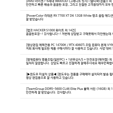
[AMD 라이젠7-6세대 9800X3D (그래니트 릿지) (멀티팩(정품)) 외 
[PowerColor 라데온 RX 7700 XT D6 12GB White 명조 음림 
잘 받았습니다
[앱코 HACKER S1000 화이트 외 14건]
꼼꼼한포장~! 감사합니다~! 저번에 상담받고 구매못해서 미안했는데 
[영상편집 에펙전용 PC 14700K / RTX 4060Ti 조립 컴퓨터 본체 VY9
[영재컴퓨터 명품조립(일반PC) + 1년무상A/S + 안전포장(에어캡) 외 
일처리 깔끔합니다. 상담도 빠르고 친절하게 잘해주시네요 매우만족합
[▶윈도우 미설치 상품◀ [윈도우는 정품을 구매해야 설치되어 발송 됩니다
영상 편집용으로 잘 사용하고 있습니다.
[TeamGroup DDR5-5600 CL46 Elite Plus 블랙 서린 (16GB) 외 
안전하게 잘 받았습니다. 감사합니다.