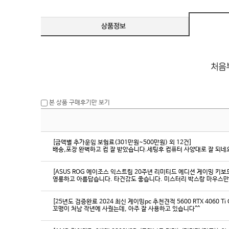
본 상품 구매후기만 보기
[금액별 추가운임 보험료(301만원~500만원) 외 12건]
배송,포장 완벽하고 컴 잘 받았습니다.세팅후 컴퓨터 사양대로 잘 되네요
[ASUS ROG 에이조스 익스트림 20주년 리미티드 에디션 게이밍 키보
영롱하고 아름답습니다. 타건감도 좋습니다. 미스터리 박스랑 마우스만
[25년도 검증완료 2024 최신 게이밍pc 추천견적 5600 RTX 4060 Ti
꼬맹이 처남 작년에 사줬는데, 아주 잘 사용하고 있습니다^^