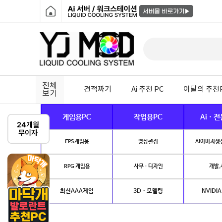
전체
견적짜기
Ai 추천 PC
이달의 추천
보기
게임용PC
작업용PC
Ai · 
FPS게임용
영상편집
AI이미지생성
RPG 게임용
사무 · 디자인
개발.
최신AAA게임
3D · 모델링
NVIDIA