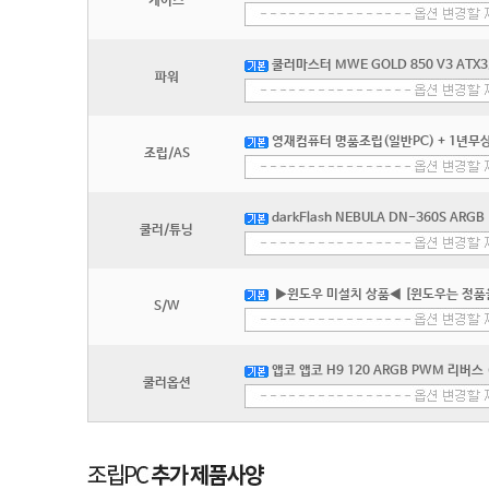
케이스
쿨러마스터 MWE GOLD 850 V3 ATX
파워
영재컴퓨터 명품조립(일반PC) + 1년무상
조립/AS
darkFlash NEBULA DN-360S ARG
쿨러/튜닝
▶윈도우 미설치 상품◀ [윈도우는 정품
S/W
앱코 앱코 H9 120 ARGB PWM 리버스 (
쿨러옵션