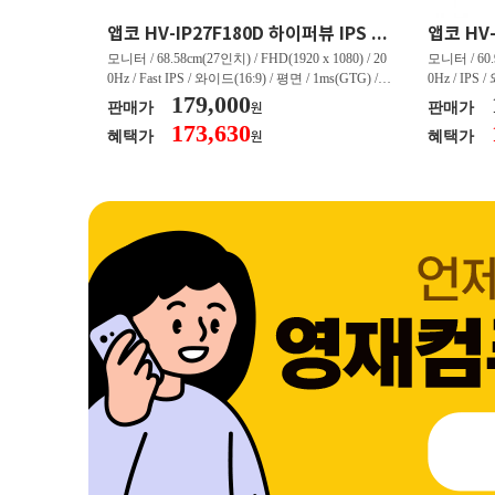
크로스오버 34WG165Hz CURVED R1500 400 White 게이밍 무결점
앱코 HV-IP27F180D 하이퍼뷰 IPS FHD 200 HDR 무결점
(3440 x 144
모니터 / 68.58cm(27인치) / FHD(1920 x 1080) / 20
모니터 / 60.9
/ 커브드 / 15
0Hz / Fast IPS / 와이드(16:9) / 평면 / 1ms(GTG) / 3
0Hz / IPS 
/ 스피커 내장 /
50nit / 1,000:1 / 헤드폰 아웃 / LED 조명 / 틸트(상
179,000
50nit / 1
판매가
판매가
원
.45kg / [색
하) / 6kg / [색상영역] / sRGB:128% / Adobe RGB:8
하) / 4.9kg
173,630
혜택가
혜택가
원
30% / DCI-P
5% / DCI-P3:91% / NTSC:90% / [게임특화] / 조준
80% / DCI
 블랙 이퀄라이
선 표시 / Adaptive Sync / FreeSync / [단자정보] / H
선 표시 / Ada
eeSync / [단자
DMI / DP
DMI / DP