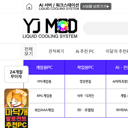
전체
견적짜기
Ai 추천 PC
이달의 추천
보기
게임용PC
작업용PC
Ai · 
FPS게임용
영상편집
AI이미지생성
RPG 게임용
사무 · 디자인
개발.
최신AAA게임
3D · 모델링
NVIDIA