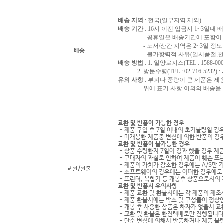
배송 지역
: 전국(일부지역 제외)
배송 기간
: 16시 이전 입금시 1~3일내
- 공휴일은 배송기간에 포함이 되
- 도서/산간 지역은 2~3일 정도 
배송
- 불가항력적 사유(일시품절,천재지
배송 방법
: 1. 일양로지스(TEL : 1588-000
2. 방문수령(TEL : 02-716-5232)
유의 사항
: 부피나 중량이 큰 제품은 제
위에 표기 사항 이외의 배송을 원하
교환 및 반품이 가능한 경우
- 제품 구입 후 7일 이내의 초기불량일 경
- 미개봉한 제품중 변심에 의한 반품의 경
교환 및 반품이 불가능한 경우
- 상품 수령한지 7일이 경과 했을 경우 제품
- 구매자의 과실로 인하여 제품이 훼손 또
- 제품의 가치가 감소한 경우에는 A/S만 
교환/환불
- 소프트웨어의 경우에는 어떠한 경우에도 
- 프린터, 복합기 등 개봉후 상품으로서의
교환 및 반품시 유의사항
- 제품 교환 및 환불시에는 각 제품의 제조
- 제품 환불시에는 박스 및 구성물이 정상
- 개봉 후 사용한 상품은 하자가 없을시 
- 교환 및 환불은 한진택배로만 진행됩니다
- 단순 변심에 의해서 반품하거나 제품 불