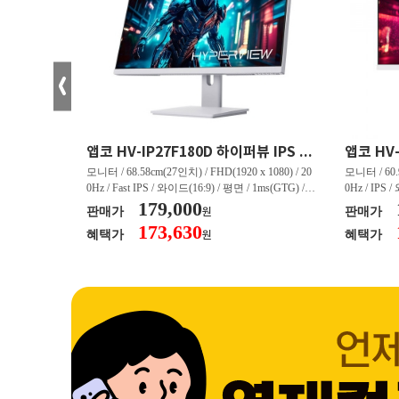
크로스오버 34WG165Hz CURVED R1500 400 White 게이밍 무결점
앱코 HV-IP27F180D 하이퍼뷰 IPS FHD 200 HDR 무결점
(3440 x 144
모니터 / 68.58cm(27인치) / FHD(1920 x 1080) / 20
모니터 / 60.9
/ 커브드 / 15
0Hz / Fast IPS / 와이드(16:9) / 평면 / 1ms(GTG) / 3
0Hz / IPS 
/ 스피커 내장 /
50nit / 1,000:1 / 헤드폰 아웃 / LED 조명 / 틸트(상
179,000
50nit / 1
판매가
판매가
원
.45kg / [색
하) / 6kg / [색상영역] / sRGB:128% / Adobe RGB:8
하) / 4.9kg
173,630
혜택가
혜택가
원
30% / DCI-P
5% / DCI-P3:91% / NTSC:90% / [게임특화] / 조준
80% / DCI
 블랙 이퀄라이
선 표시 / Adaptive Sync / FreeSync / [단자정보] / H
선 표시 / Ada
eeSync / [단자
DMI / DP
DMI / DP