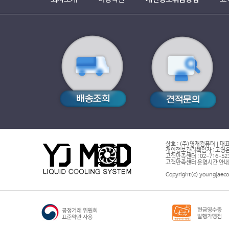
상호 : (주)영재컴퓨터 | 대표
개인정보관리책임자 : 고영은 
고객만족센터 : 02-716-5232 |
고객만족센터 운영시간 안내 : 
Copyright(c) youngjaeco