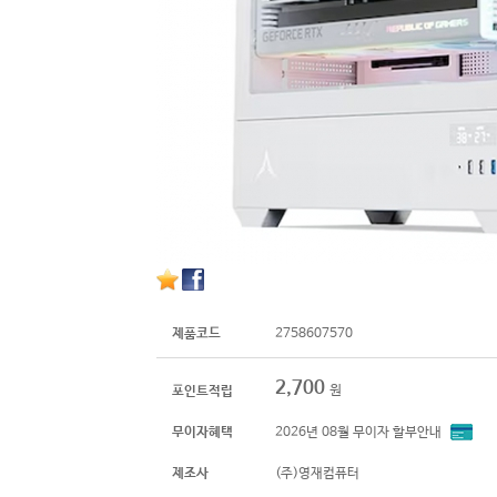
제품코드
2758607570
2,700
원
포인트적립
무이자혜택
2026년 08월 무이자 할부안내
제조사
(주)영재컴퓨터