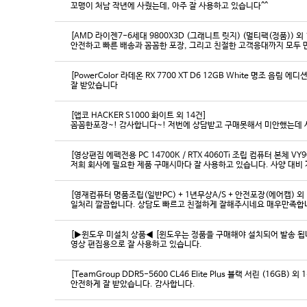
꼬맹이 처남 작년에 사줬는데, 아주 잘 사용하고 있습니다^^
[AMD 라이젠7-6세대 9800X3D (그래니트 릿지) (멀티팩(정품)) 외 
[PowerColor 라데온 RX 7700 XT D6 12GB White 명조 음림 
잘 받았습니다
[앱코 HACKER S1000 화이트 외 14건]
꼼꼼한포장~! 감사합니다~! 저번에 상담받고 구매못해서 미안했는데 
[영상편집 에펙전용 PC 14700K / RTX 4060Ti 조립 컴퓨터 본체 VY9
[영재컴퓨터 명품조립(일반PC) + 1년무상A/S + 안전포장(에어캡) 외 
일처리 깔끔합니다. 상담도 빠르고 친절하게 잘해주시네요 매우만족합
[▶윈도우 미설치 상품◀ [윈도우는 정품을 구매해야 설치되어 발송 됩니다
영상 편집용으로 잘 사용하고 있습니다.
[TeamGroup DDR5-5600 CL46 Elite Plus 블랙 서린 (16GB) 외 
안전하게 잘 받았습니다. 감사합니다.