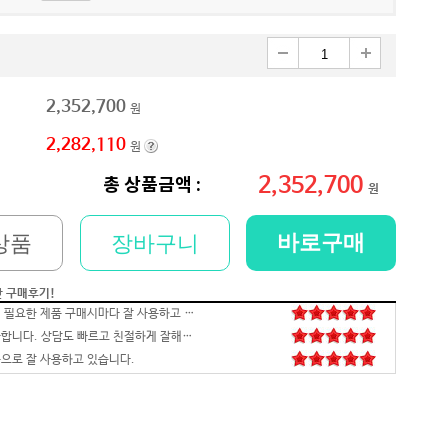
2,352,700
원
2,282,110
원
2,352,700
총 상품금액 :
원
바로구매
상품
장바구니
간 구매후기!
배송,포장 완벽하고 컴 잘 받았습니다.세팅후 컴퓨터 사양대로 잘 되네요. 감사합니다. 발열,소리 1도 없는거 실화임 ㅋㅋㅋ
영롱하고 아름답습니다. 타건감도 좋습니다. 미스터리 박스랑 마우스만 사면 돼겠네요
꼬맹이 처남 작년에 사줬는데, 아주 잘 사용하고 있습니다^^
안전하고 빠른 배송과 꼼꼼한 포장, 그리고 친절한 고객응대까지 모두 만족스럽습니다. 고장없이 잘 쓸 수 있기를 바래봅니다.조만간 업무용으로 재구매 하도록 하겠습니다. 감사합니다.
니다
꼼꼼한포장~! 감사합니다~! 저번에 상담받고 구매못해서 미안했는데 사이트에서 24개월있어서 와이프허락받고 삿네요~!!