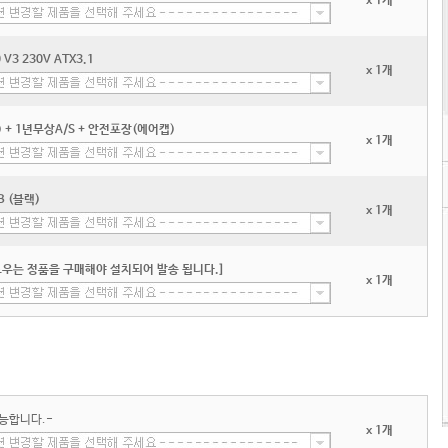
x 1개
3 230V ATX3.1
x 1개
+ 1년무상A/S + 안전포장(에어캡)
x 1개
B (블랙)
x 1개
우는 정품을 구매해야 설치되어 발송 됩니다.]
x 1개
능합니다.-
x 1개