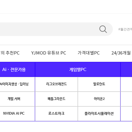
#월간견
의 추천PC
YJMOD 유튜브 PC
가격대별PC
24/36개
Ai · 전문가용
게임별PC
AI이미지생성 · 딥러닝
리그오브레전드
발로란트
개발.서버
배틀그라운드
아이온2
NVIDIA AI PC
로스트아크
플라이트시뮬레이션