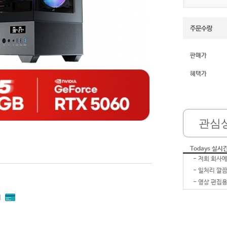
판매가
혜택가
관심
Todays 실시
-
-
-
-
내
-
잘 받았습
-