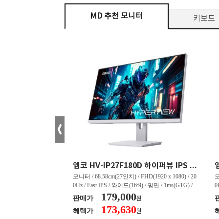
MD 추천 모니터
키보드
크로스오버 34WG165Hz CURVED R1500 400 White 게이밍 무결점
앱코 HV-IP27F180D 하이퍼뷰 IPS FHD 200 HDR 무결점
tra WQHD(3440 x 144
모니터 / 68.58cm(27인치) / FHD(1920 x 1080) / 20
모
드(21:9) / 커브드 / 15
0Hz / Fast IPS / 와이드(16:9) / 평면 / 1ms(GTG) / 3
0
 4,000:1 / 스피커 내장 /
50nit / 1,000:1 / 헤드폰 아웃 / LED 조명 / 틸트(상
179,000
5
판매가
원
상하) / 5.45kg / [색
하) / 6kg / [색상영역] / sRGB:128% / Adobe RGB:8
하
173,630
혜택가
원
 / sRGB:130% / DCI-P
5% / DCI-P3:91% / NTSC:90% / [게임특화] / 조준
8