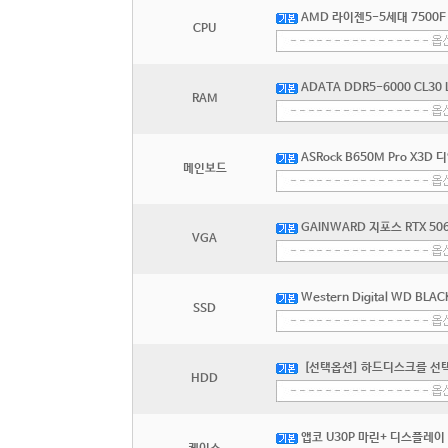
AMD 라이젠5-5세대 7500F
CPU
ADATA DDR5-6000 CL30
RAM
ASRock B650M Pro X3D
메인보드
GAINWARD 지포스 RTX 50
VGA
Western Digital WD BLA
SSD
[선택옵션] 하드디스크를 선
HDD
앱코 U30P 마린+ 디스플레이 