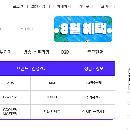
로그인
회원가입
마이페이지
장바구니
고객센터
적
#MD 추천
월 무이자
방송·스트리밍
B2B
출고현황
브랜드 · 감성PC
상담 · 정보
ASUS
MSI
1:1맞춤상담
CORSAIR
LIAN LI
실사용 후기
COOLER
기타 브랜드
실시간 출고사진
MASTER