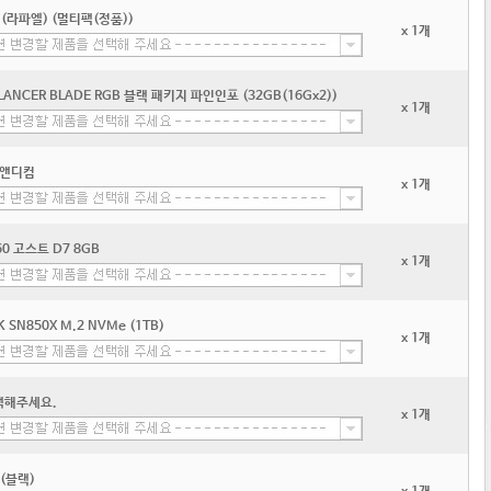
 (라파엘) (멀티팩(정품))
x 1개
 LANCER BLADE RGB 블랙 패키지 파인인포 (32GB(16Gx2))
x 1개
 디앤디컴
x 1개
60 고스트 D7 8GB
x 1개
CK SN850X M.2 NVMe (1TB)
x 1개
택해주세요.
x 1개
(블랙)