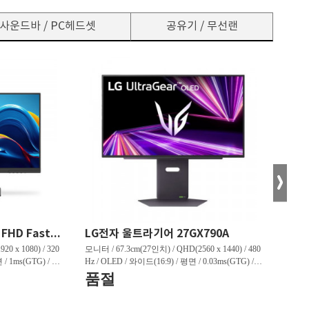
사운드바 / PC헤드셋
공유기 / 무선랜
한성컴퓨터 TFG24F32P FHD Fast IPS 리얼 320 게이밍 무결점
LG전자 울트라기어 27GX790A
0 x 1080) / 320
모니터 / 67.3cm(27인치) / QHD(2560 x 1440) / 480
모니터 /
 / 1ms(GTG) / 45
Hz / OLED / 와이드(16:9) / 평면 / 0.03ms(GTG) / 1,
z / Q
상하) / 3.1kg /
300nit / 1,500,000:1 / VESA TRUE BLACK 400 / 헤
/ 1,0
품절
판매
3:91% / [게임특화]
드폰 아웃 / 피벗(회전) / 엘리베이션(높낮이) / 틸
/ LE
혜택
정보] / HDMI 2.0 /
트(상하) / 스위블(좌우) / [색상영역] / DCI-P3:98.
션(높낮이