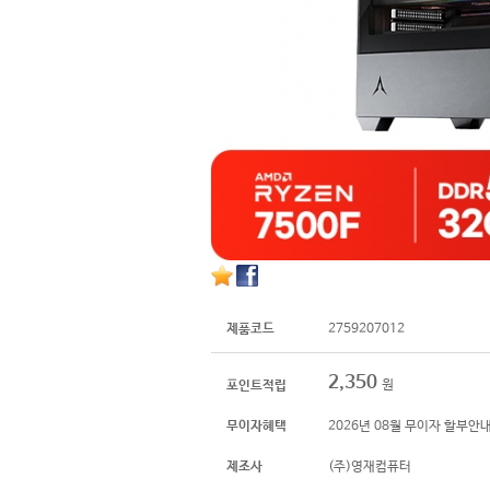
제품코드
2759207012
2,350
원
포인트적립
무이자혜택
2026년 08월 무이자 할부안
제조사
(주)영재컴퓨터