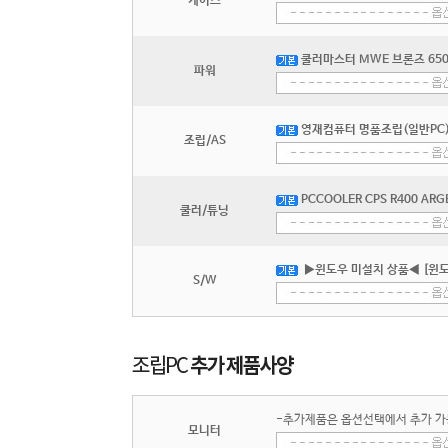
케이스
쿨러마스터 MWE 브론즈 650 V
파워
영재컴퓨터 명품조립(일반PC) 
조립/AS
PCCOOLER CPS R400 ARG
쿨러/튜닝
▶윈도우 미설치 상품◀ [윈도
S/W
-추가제품은 옵션선택에서 추가 가
모니터