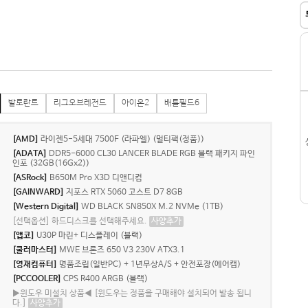
발로란트
리그오브레전드
아이온2
배틀필드6
[AMD]
라이젠5-5세대 7500F (라파엘) (멀티팩(정품))
[ADATA]
DDR5-6000 CL30 LANCER BLADE RGB 블랙 패키지 파인
인포 (32GB(16Gx2))
[ASRock]
B650M Pro X3D 디앤디컴
[GAINWARD]
지포스 RTX 5060 고스트 D7 8GB
[Western Digital]
WD BLACK SN850X M.2 NVMe (1TB)
[선택옵션] 하드디스크를 선택해주세요.
사양추가
[앱코]
U30P 마린+ 디스플레이 (블랙)
[쿨러마스터]
MWE 브론즈 650 V3 230V ATX3.1
[영재컴퓨터]
명품조립(일반PC) + 1년무상A/S + 안전포장(에어캡)
[PCCOOLER]
CPS R400 ARGB (블랙)
▶윈도우 미설치 상품◀ [윈도우는 정품을 구매해야 설치되어 발송 됩니
다.]
사양추가