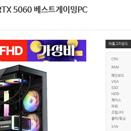
RTX 5060 베스트게이밍PC
배틀그라운드
CPU
RAM
메인보드
VGA
SSD
HDD
케이스
파워
조립/AS
쿨러/튜닝
S/W