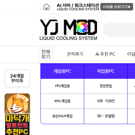
전체
견적짜기
Ai 추천 PC
이달
보기
게임용PC
작업용PC
FPS게임용
영상편집
RPG 게임용
사무 · 디자인
최신AAA게임
3D · 모델링