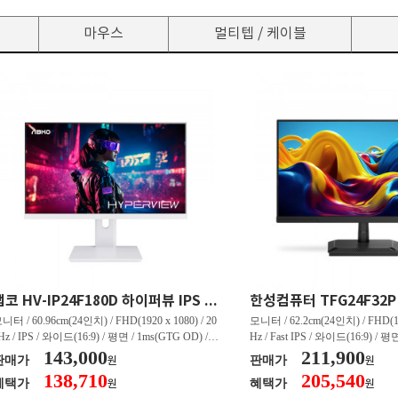
마우스
멀티텝 / 케이블
앱코 HV-IP24F180D 하이퍼뷰 IPS FHD 180 HDR 무결점
니터 / 60.96cm(24인치) / FHD(1920 x 1080) / 20
모니터 / 62.2cm(24인치) / FHD(192
Hz / IPS / 와이드(16:9) / 평면 / 1ms(GTG OD) / 2
Hz / Fast IPS / 와이드(16:9) / 평면
0nit / 1,000:1 / 헤드폰 아웃 / LED 조명 / 틸트(상
143,000
0nit / 1,000:1 / 헤드폰 아웃 / 틸트(
211,900
판매가
판매가
원
원
) / 4.9kg / [색상영역] / sRGB:99% / Adobe RGB:
[색상영역] / sRGB:99% / DCI-P
138,710
205,540
혜택가
혜택가
원
원
0% / DCI-P3:80% / NTSC:75% / [게임특화] / 조준
/ G-Sync 호환 / FreeSync / [단자