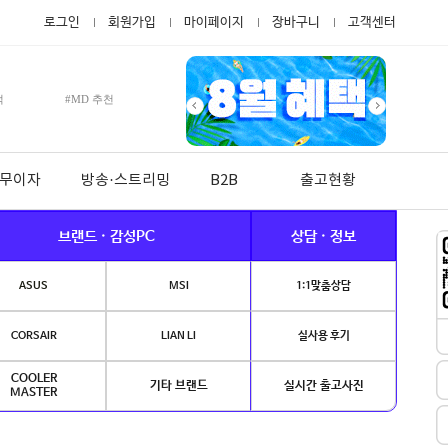
로그인
회원가입
마이페이지
장바구니
고객센터
적
#MD 추천
월 무이자
방송·스트리밍
B2B
출고현황
브랜드 · 감성PC
상담 · 정보
ASUS
MSI
1:1맞춤상담
CORSAIR
LIAN LI
실사용 후기
COOLER
기타 브랜드
실시간 출고사진
MASTER