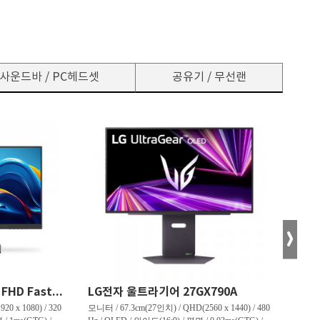
사운드바 / PC헤드셋
공유기 / 무선랜
한성컴퓨터 TFG24F32P FHD Fast IPS 리얼 320 게이밍 무결점
LG전자 울트라기어 27GX790A
0 x 1080) / 320
모니터 / 67.3cm(27인치) / QHD(2560 x 1440) / 480
모니터 /