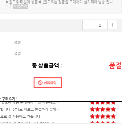
▶윈도우 미설치 상품◀ [윈도우는 정품을 구매해야 설치되어 발송 됩니
다.]
사양추가
품절
품절
품절
총 상품금액 :
간 구매후기!
배송,포장 완벽하고 컴 잘 받았습니다.세팅후 컴퓨터 사양대로 잘 되네요. 감사합니다. 발열,소리 1도 없는거 실화임 ㅋㅋㅋ
영롱하고 아름답습니다. 타건감도 좋습니다. 미스터리 박스랑 마우스만 사면 돼겠네요
꼬맹이 처남 작년에 사줬는데, 아주 잘 사용하고 있습니다^^
안전하고 빠른 배송과 꼼꼼한 포장, 그리고 친절한 고객응대까지 모두 만족스럽습니다. 고장없이 잘 쓸 수 있기를 바래봅니다.조만간 업무용으로 재구매 하도록 하겠습니다. 감사합니다.
니다