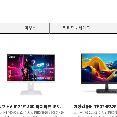
마우스
멀티텝 / 케이블
앱코 HV-IP24F180D 하이퍼뷰 IPS FHD 180 HDR 무결점
니터 / 60.96cm(24인치) / FHD(1920 x 1080) / 20
모니터 / 62.2cm(24인치) / FHD(192