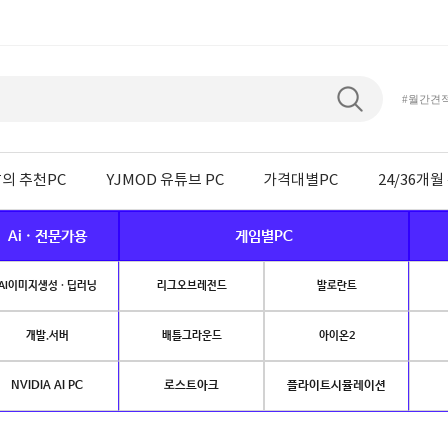
#월간견
의 추천PC
YJMOD 유튜브 PC
가격대별PC
24/36개
Ai · 전문가용
게임별PC
AI이미지생성 · 딥러닝
리그오브레전드
발로란트
개발.서버
배틀그라운드
아이온2
NVIDIA AI PC
로스트아크
플라이트시뮬레이션