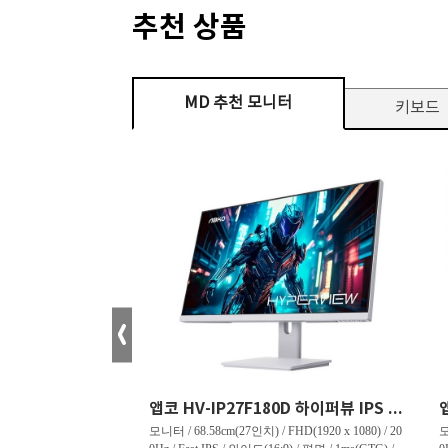
추천 상품
MD 추천 모니터
키보드
크로스오버 34WG165Hz CURVED R1500 400 White 게이밍 무결점
앱코 HV-IP27F180D 하이퍼뷰 IPS FHD 200 HDR 무결점
tra WQHD(3440 x 144
모니터 / 68.58cm(27인치) / FHD(1920 x 1080) / 20
모