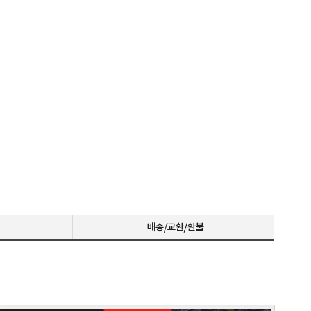
꼼꼼한포장~! 감사합니다~! 저번에 상담받고 구매못해서 미안했는데 사이트에서 24개월있어서 와이프허락받고 삿네요~!!
저희 회사에 필요한 제품 구매시마다 잘 사용하고 있습니다. 사양 대비 가격도 좋고 서비스도 훌륭하세요. 고장없이 잘 쓰고 있어서 다음 번 pc도 또 살 예정이에요. 앞으로도 잘 부탁드려요
일처리 깔끔합니다. 상담도 빠르고 친절하게 잘해주시네요 매우만족합니다~~~
으로 잘 사용하고 있습니다.