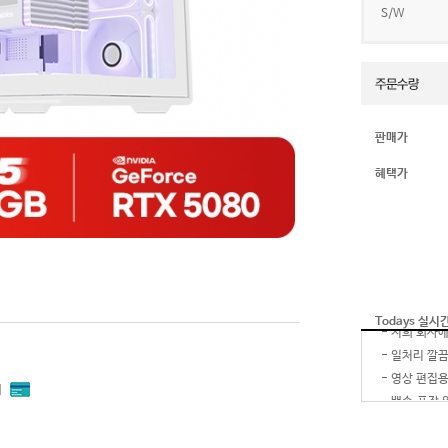
S/W
판매가
혜택가
Todays 실시
-
-
-
내
-
-
잘 받았습