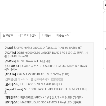
발로란트
리그오브레전드
아이온2
배틀필드6
[AMD]
라이젠7-6세대 9800X3D (그래니트 릿지) (멀티팩(정품))
[ADATA]
DDR5-6000 CL30 LANCER BLADE RGB 화이트 패키지 서
린 (32GB(16Gx2))
[ASRock]
X870E Nova WiFi 디앤디컴
[COLORFUL]
iGame 지포스 RTX 5080 ULTRA OC White D7 16GB
피씨디렉트
[ADATA]
XPG MARS 980 BLADE M.2 NVMe (1TB)
[선택옵션] 하드디스크를 선택해주세요.
사양추가
[쿨러마스터]
ELITE 600 SEVEN ARGB (화이트)
[SuperFlower]
SF-1000F14GE LEADEX III GOLD UP ATX3.1 화이
트
[영재컴퓨터]
명품조립(일반PC) + 1년무상A/S + 안전포장(에어캡)
[쿨러마스터]
MASTERLIQUID 360 ATMOS II Pixel LED (화이트)