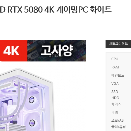
 RTX 5080 4K 게이밍PC 화이트
배틀그라운드
CPU
RAM
메인보드
VGA
SSD
HDD
케이스
파워
조립/AS
쿨러/튜닝