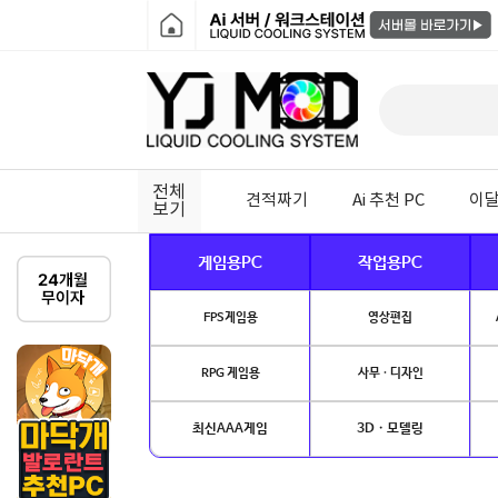
전체
견적짜기
Ai 추천 PC
이달
보기
게임용PC
작업용PC
FPS게임용
영상편집
RPG 게임용
사무 · 디자인
최신AAA게임
3D · 모델링