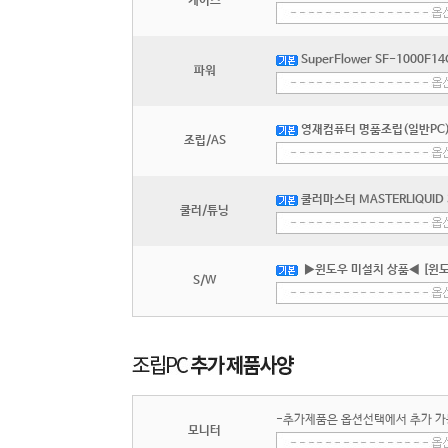
케이스
SuperFlower SF-1000F14
파워
영재컴퓨터 명품조립(일반PC) 
조립/AS
쿨러마스터 MASTERLIQUID 36
쿨러/튜닝
▶윈도우 미설치 상품◀ [윈도
S/W
-추가제품은 옵션선택에서 추가 가
모니터