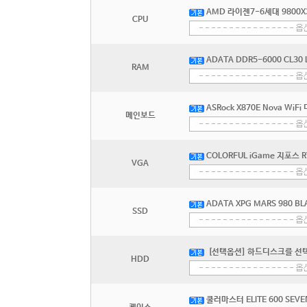
AMD 라이젠7-6세대 9800X
CPU
ADATA DDR5-6000 CL30
RAM
ASRock X870E Nova WiF
메인보드
COLORFUL iGame 지포스 R
VGA
ADATA XPG MARS 980 BL
SSD
[선택옵션] 하드디스크를 선
HDD
쿨러마스터 ELITE 600 SEVE