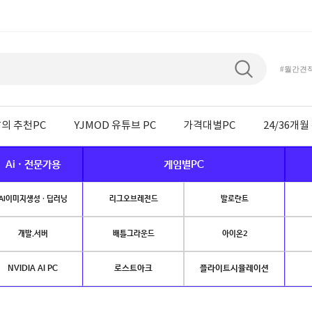
#월간견
의 추천PC
YJMOD 유튜브 PC
가격대별PC
24/36개
Ai · 전문가용
게임별PC
AI이미지생성 · 딥러닝
리그오브레전드
발로란트
개발.서버
배틀그라운드
아이온2
NVIDIA AI PC
로스트아크
플라이트시뮬레이션