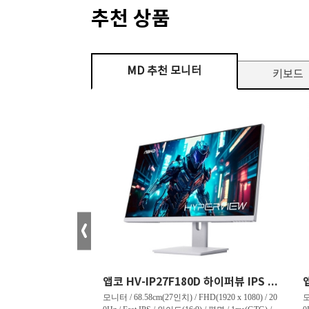
추천 상품
MD 추천 모니터
키보드
크로스오버 34WG165Hz CURVED R1500 400 White 게이밍 무결점
앱코 HV-IP27F180D 하이퍼뷰 IPS FHD 200 HDR 무결점
tra WQHD(3440 x 144
모니터 / 68.58cm(27인치) / FHD(1920 x 1080) / 20
모