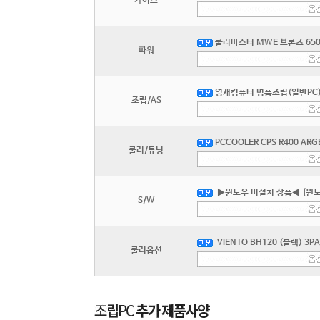
케이스
쿨러마스터 MWE 브론즈 650 V
파워
영재컴퓨터 명품조립(일반PC) 
조립/AS
PCCOOLER CPS R400 ARG
쿨러/튜닝
▶윈도우 미설치 상품◀ [윈도
S/W
VIENTO BH120 (블랙) 3P
쿨러옵션