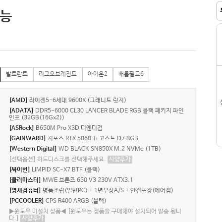
가능
발로란트
리그오브레전드
아이온2
배틀필드6
[AMD]
라이젠5-6세대 9600X (그래니트 릿지)
[ADATA]
DDR5-6000 CL30 LANCER BLADE RGB 블랙 패키지 파인
인포 (32GB(16Gx2))
[ASRock]
B650M Pro X3D 디앤디컴
[GAINWARD]
지포스 RTX 5060 Ti 고스트 D7 8GB
[Western Digital]
WD BLACK SN850X M.2 NVMe (1TB)
[선택옵션] 하드디스크를 선택해주세요.
사양추가
[싸이번]
LIMPID SC-X7 BTF (블랙)
[쿨러마스터]
MWE 브론즈 650 V3 230V ATX3.1
[영재컴퓨터]
명품조립(일반PC) + 1년무상A/S + 안전포장(에어캡)
[PCCOOLER]
CPS R400 ARGB (블랙)
▶윈도우 미설치 상품◀ [윈도우는 정품을 구매해야 설치되어 발송 됩니
다.]
사양추가