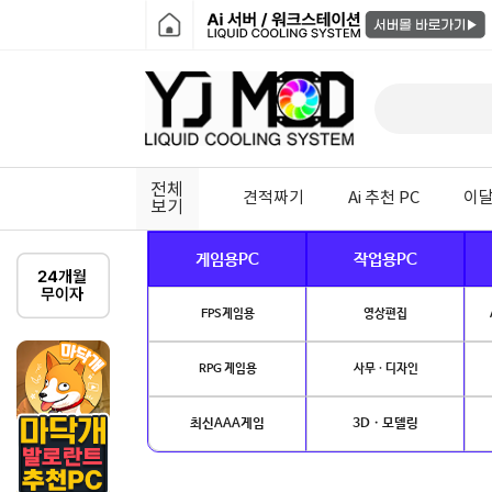
전체
견적짜기
Ai 추천 PC
이달
보기
게임용PC
작업용PC
FPS게임용
영상편집
RPG 게임용
사무 · 디자인
최신AAA게임
3D · 모델링