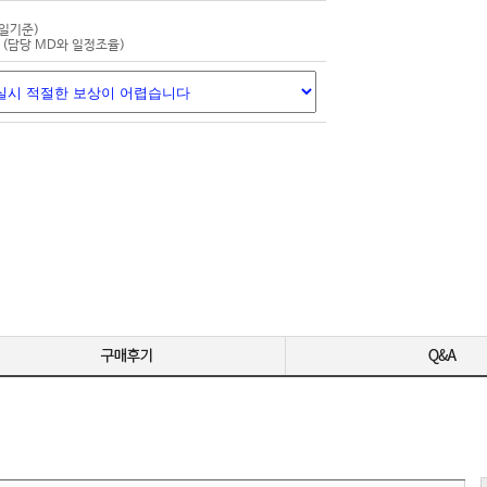
-
-
평일기준)
(담당 MD와 일정조율)
-
-
영상 편집용