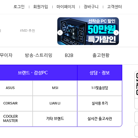
로그인
회원가입
마이페이지
장바구니
고객센터
적
#MD 추천
월 무이자
방송·스트리밍
B2B
출고현황
브랜드 · 감성PC
상담 · 정보
ASUS
MSI
1:1맞춤상담
CORSAIR
LIAN LI
실사용 후기
COOLER
기타 브랜드
실시간 출고사진
MASTER