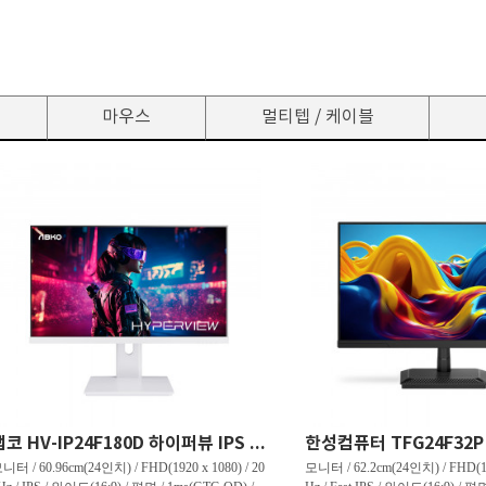
마우스
멀티텝 / 케이블
앱코 HV-IP24F180D 하이퍼뷰 IPS FHD 180 HDR 무결점
니터 / 60.96cm(24인치) / FHD(1920 x 1080) / 20
모니터 / 62.2cm(24인치) / FHD(192