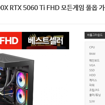
0X RTX 5060 Ti FHD 모든게임 풀옵 
배틀그라운드
CPU
RAM
메인보드
VGA
SSD
HDD
케이스
파워
조립/AS
쿨러/튜닝
S/W