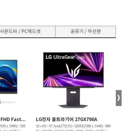
사운드바 / PC헤드셋
공유기 / 무선랜
한성컴퓨터 TFG24F32P FHD Fast IPS 리얼 320 게이밍 무결점
LG전자 울트라기어 27GX790A
0 x 1080) / 320
모니터 / 67.3cm(27인치) / QHD(2560 x 1440) / 480
모니터 /