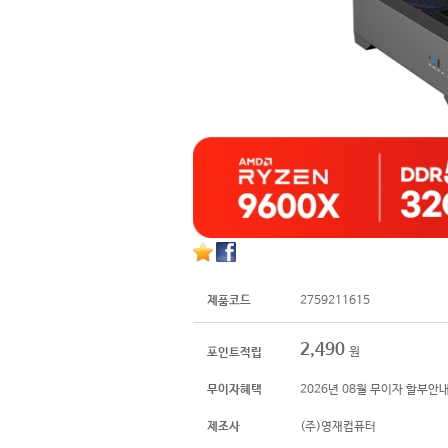
제품코드
2759211615
2,490
원
포인트적립
무이자혜택
2026년 08월 무이자 할부안
제조사
(주)영재컴퓨터