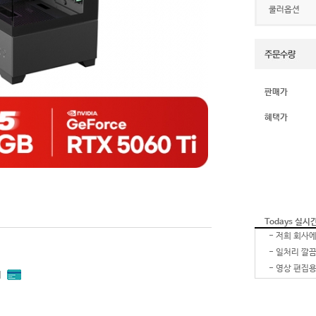
쿨러옵션
판매가
혜택가
Todays 실시
-
-
-
내
-
-
잘 받았습