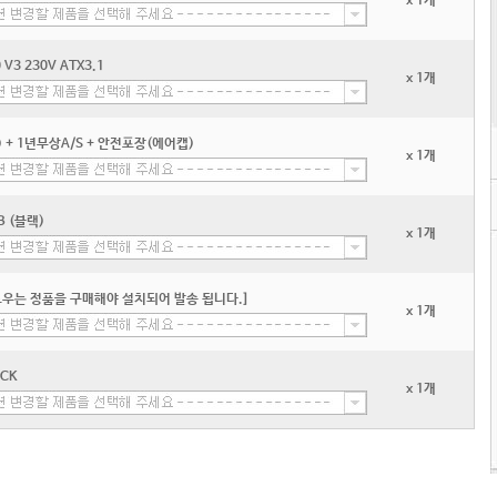
x 1개
3 230V ATX3.1
x 1개
+ 1년무상A/S + 안전포장(에어캡)
x 1개
B (블랙)
x 1개
우는 정품을 구매해야 설치되어 발송 됩니다.]
x 1개
ACK
x 1개