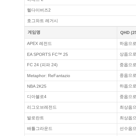
헬다이버즈2
호그와트 레거시
게임명
QHD (2
APEX 레전드
하옵으로 
상옵으로 
EA SPORTS FC™ 25
FC 24 (피파 24)
중옵으로 
중옵으로 
Metaphor: ReFantazio
하옵으로 
NBA 2K25
디아블로4
중옵으로 
리그오브레전드
최상옵으로
발로란트
최상옵으로
배틀그라운드
선수옵으로