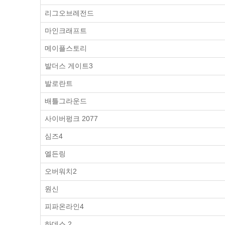
리그오브레전드
마인크래프트
메이플스토리
발더스 게이트3
발로란트
배틀그라운드
사이버펑크 2077
심즈4
엘든링
오버워치2
원신
피파온라인4
하데스 2