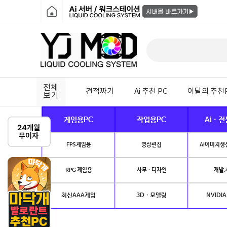
전체
견적짜기
Ai 추천 PC
이달의 추천
보기
게임용PC
작업용PC
Ai · 
FPS게임용
영상편집
AI이미지생성
RPG 게임용
사무 · 디자인
개발.
최신AAA게임
3D · 모델링
NVIDIA