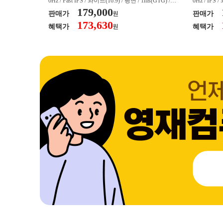
/ 커브드 / 15
0Hz / Fast IPS / 와이드(16:9) / 평면 / 1ms(GTG) / 3
0Hz / IPS 
/ 스피커 내장 /
50nit / 1,000:1 / 헤드폰 아웃 / LED 조명 / 틸트(상
179,000
50nit / 1
판매가
판매가
원
.45kg / [색
하) / 6kg / [색상영역] / sRGB:128% / Adobe RGB:8
하) / 4.9kg
173,630
혜택가
혜택가
원
30% / DCI-P
5% / DCI-P3:91% / NTSC:90% / [게임특화] / 조준
80% / DCI
 블랙 이퀄라이
선 표시 / Adaptive Sync / FreeSync / [단자정보] / H
선 표시 / Ada
eeSync / [단자
DMI / DP
DMI / DP