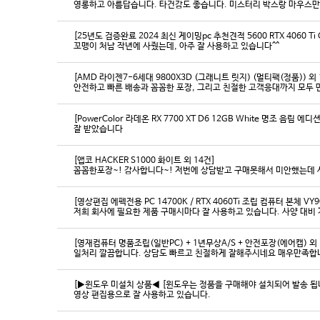
영롱하고 아름답습니다. 타건감도 좋습니다. 미스터리 박스랑 마우스만
[25년도 검증완료 2024 최신 게이밍pc 추천견적 5600 RTX 4060 Ti
꼬맹이 처남 작년에 사줬는데, 아주 잘 사용하고 있습니다^^
[AMD 라이젠7-6세대 9800X3D (그래니트 릿지) (멀티팩(정품)) 외 
[PowerColor 라데온 RX 7700 XT D6 12GB White 명조 음림 
잘 받았습니다
[앱코 HACKER S1000 화이트 외 14건]
꼼꼼한포장~! 감사합니다~! 저번에 상담받고 구매못해서 미안했는데 
[영상편집 에펙전용 PC 14700K / RTX 4060Ti 조립 컴퓨터 본체 VY9
[영재컴퓨터 명품조립(일반PC) + 1년무상A/S + 안전포장(에어캡) 외 
일처리 깔끔합니다. 상담도 빠르고 친절하게 잘해주시네요 매우만족합
[▶윈도우 미설치 상품◀ [윈도우는 정품을 구매해야 설치되어 발송 됩니다
영상 편집용으로 잘 사용하고 있습니다.