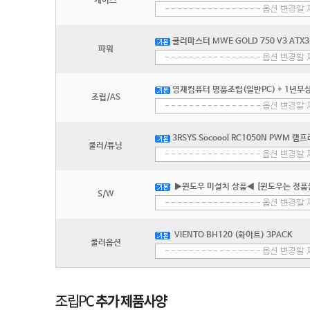
케이스
쿨러마스터 MWE GOLD 750 V3 ATX
파워
영재컴퓨터 명품조립(일반PC) + 1년무상
조립/AS
3RSYS Socoool RC1050N PWM 램
쿨러/튜닝
▶윈도우 미설치 상품◀ [윈도우는 정품
S/W
VIENTO BH120 (화이트) 3PACK
쿨러옵션