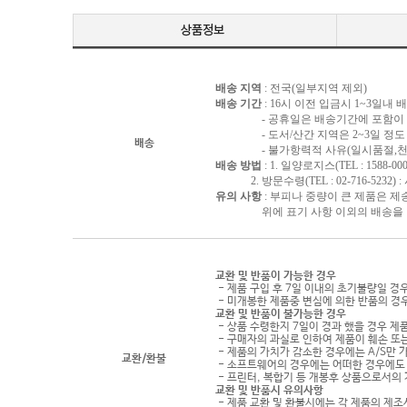
배송 지역
: 전국(일부지역 제외)
배송 기간
: 16시 이전 입금시 1~3일내
- 공휴일은 배송기간에 포함이 되
- 도서/산간 지역은 2~3일 정도 
배송
- 불가항력적 사유(일시품절,천재지
배송 방법
: 1. 일양로지스(TEL : 1588-000
2. 방문수령(TEL : 02-716-5232)
유의 사항
: 부피나 중량이 큰 제품은 제
위에 표기 사항 이외의 배송을 원하
교환 및 반품이 가능한 경우
- 제품 구입 후 7일 이내의 초기불량일 경
- 미개봉한 제품중 변심에 의한 반품의 경
교환 및 반품이 불가능한 경우
- 상품 수령한지 7일이 경과 했을 경우 제품
- 구매자의 과실로 인하여 제품이 훼손 또
- 제품의 가치가 감소한 경우에는 A/S만 
교환/환불
- 소프트웨어의 경우에는 어떠한 경우에도 
- 프린터, 복합기 등 개봉후 상품으로서의
교환 및 반품시 유의사항
- 제품 교환 및 환불시에는 각 제품의 제조