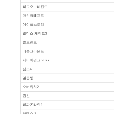
리그오브레전드
마인크래프트
메이플스토리
발더스 게이트3
발로란트
배틀그라운드
사이버펑크 2077
심즈4
엘든링
오버워치2
원신
피파온라인4
하데스 2