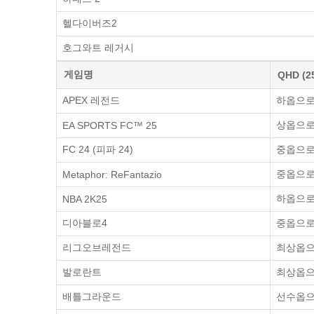
헬다이버즈2
호그와트 레거시
게임명
QHD (2
APEX 레전드
하옵으로 
상옵으로 
EA SPORTS FC™ 25
FC 24 (피파 24)
중옵으로 
중옵으로 
Metaphor: ReFantazio
하옵으로 
NBA 2K25
디아블로4
중옵으로 
리그오브레전드
최상옵으로
발로란트
최상옵으로
배틀그라운드
선수옵으로