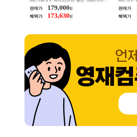
/ 커브드 / 15
0Hz / Fast IPS / 와이드(16:9) / 평면 / 1ms(GTG) / 3
0Hz / IPS 
/ 스피커 내장 /
50nit / 1,000:1 / 헤드폰 아웃 / LED 조명 / 틸트(상
179,000
50nit / 1
판매가
판매가
원
.45kg / [색
하) / 6kg / [색상영역] / sRGB:128% / Adobe RGB:8
하) / 4.9kg
173,630
혜택가
혜택가
원
30% / DCI-P
5% / DCI-P3:91% / NTSC:90% / [게임특화] / 조준
80% / DCI
 블랙 이퀄라이
선 표시 / Adaptive Sync / FreeSync / [단자정보] / H
선 표시 / Ada
eeSync / [단자
DMI / DP
DMI / DP