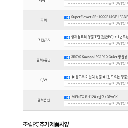
케이스
SuperFlower SF-1000F14GE LEADEX
파워
영재컴퓨터 명품조립(일반PC) + 1년무상
조립/AS
3RSYS Socoool RC1910 Quiet 쌍철봉
쿨러/튜닝
▶윈도우 미설치 상품◀ [윈도우는 정품
S/W
VIENTO BH120 (블랙) 3PACK
쿨러옵션