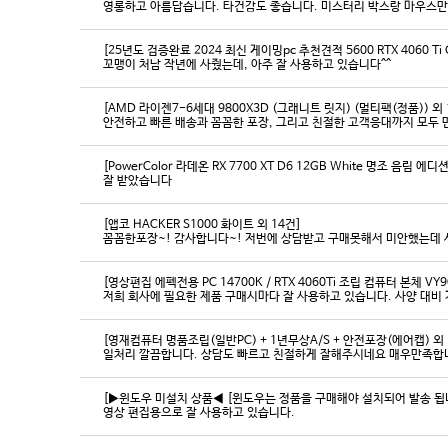
영롱하고 아름답습니다. 타건감도 좋습니다. 미스터리 박스랑 마우스만
[25년도 검증완료 2024 최신 게이밍pc 추천견적 5600 RTX 4060 Ti
꼬맹이 처남 작년에 사줬는데, 아주 잘 사용하고 있습니다^^
[AMD 라이젠7-6세대 9800X3D (그래니트 릿지) (멀티팩(정품)) 외 
[PowerColor 라데온 RX 7700 XT D6 12GB White 명조 음림 
잘 받았습니다
[앱코 HACKER S1000 화이트 외 14건]
꼼꼼한포장~! 감사합니다~! 저번에 상담받고 구매못해서 미안했는데 
[영상편집 에펙전용 PC 14700K / RTX 4060Ti 조립 컴퓨터 본체 VY9
[영재컴퓨터 명품조립(일반PC) + 1년무상A/S + 안전포장(에어캡) 외 
일처리 깔끔합니다. 상담도 빠르고 친절하게 잘해주시네요 매우만족합
[▶윈도우 미설치 상품◀ [윈도우는 정품을 구매해야 설치되어 발송 됩니다
영상 편집용으로 잘 사용하고 있습니다.