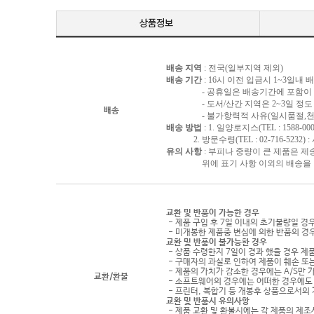
배송 지역
: 전국(일부지역 제외)
배송 기간
: 16시 이전 입금시 1~3일내
- 공휴일은 배송기간에 포함이 되
- 도서/산간 지역은 2~3일 정도 
배송
- 불가항력적 사유(일시품절,천재지
배송 방법
: 1. 일양로지스(TEL : 1588-000
2. 방문수령(TEL : 02-716-5232)
유의 사항
: 부피나 중량이 큰 제품은 제
위에 표기 사항 이외의 배송을 원하
교환 및 반품이 가능한 경우
- 제품 구입 후 7일 이내의 초기불량일 경
- 미개봉한 제품중 변심에 의한 반품의 경
교환 및 반품이 불가능한 경우
- 상품 수령한지 7일이 경과 했을 경우 제품
- 구매자의 과실로 인하여 제품이 훼손 또
- 제품의 가치가 감소한 경우에는 A/S만 
교환/환불
- 소프트웨어의 경우에는 어떠한 경우에도 
- 프린터, 복합기 등 개봉후 상품으로서의
교환 및 반품시 유의사항
- 제품 교환 및 환불시에는 각 제품의 제조