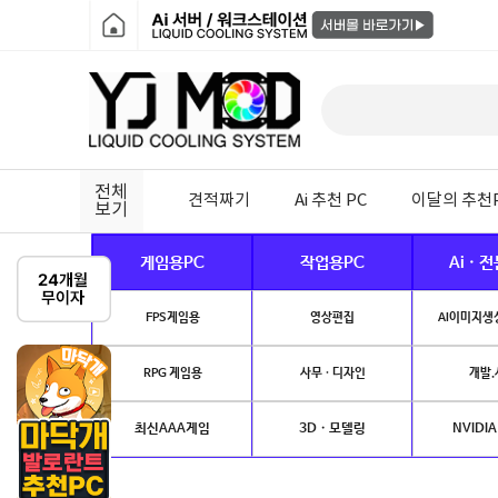
전체
견적짜기
Ai 추천 PC
이달의 추천
보기
게임용PC
작업용PC
Ai · 
FPS게임용
영상편집
AI이미지생성
RPG 게임용
사무 · 디자인
개발.
최신AAA게임
3D · 모델링
NVIDIA