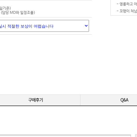
-
평일기준)
-
(담당 MD와 일정조율)
-
-
잘 받았습
-
-
-
-
영상 편집용