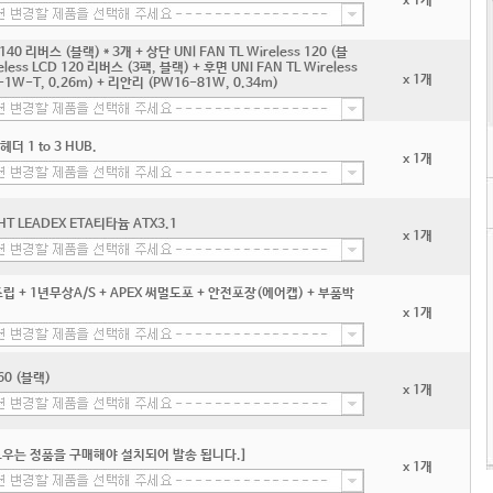
x 1개
 140 리버스 (블랙) * 3개 + 상단 UNl FAN TL Wireless 120 (블
reless LCD 120 리버스 (3팩, 블랙) + 후면 UNI FAN TL Wireless
x 1개
-1W-T, 0.26m) + 리안리 (PW16-81W, 0.34m)
더 1 to 3 HUB.
x 1개
4HT LEADEX ETA티타늄 ATX3.1
x 1개
 + 1년무상A/S + APEX 써멀도포 + 안전포장(에어캡) + 부품박
x 1개
60 (블랙)
x 1개
우는 정품을 구매해야 설치되어 발송 됩니다.]
x 1개