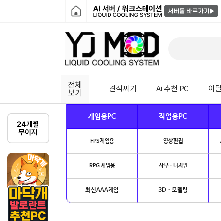
전체
견적짜기
Ai 추천 PC
이달
보기
게임용PC
작업용PC
FPS게임용
영상편집
RPG 게임용
사무 · 디자인
최신AAA게임
3D · 모델링