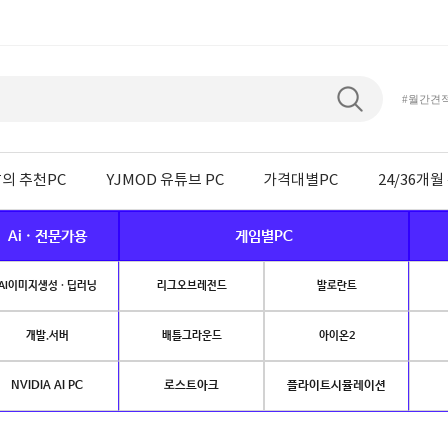
#월간견
의 추천PC
YJMOD 유튜브 PC
가격대별PC
24/36개
Ai · 전문가용
게임별PC
AI이미지생성 · 딥러닝
리그오브레전드
발로란트
개발.서버
배틀그라운드
아이온2
NVIDIA AI PC
로스트아크
플라이트시뮬레이션