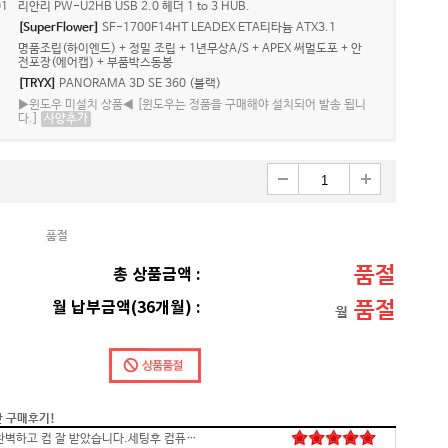
1
리안리 PW-U2HB USB 2.0 헤더 1 to 3 HUB.
[SuperFlower]
SF-1700F14HT LEADEX ETA티타늄 ATX3.1
명품조립(하이엔드) + 정밀 조립 + 1년무상A/S + APEX 써멀도포 + 안
전포장(에어캡) + 부품박스동봉
[TRYX]
PANORAMA 3D SE 360 (블랙)
▶윈도우 미설치 상품◀ [윈도우는 정품을 구매해야 설치되어 발송 됩니
다.]
사양추가
품절
품절
총 상품금액 :
품절
월 납부금액(36개월) :
월
간 구매후기!
배송,포장 완벽하고 컴 잘 받았습니다.세팅후 컴퓨터 사양대로 잘 되네요. 감사합니다. 발열,소리 1도 없는거 실화임 ㅋㅋㅋ