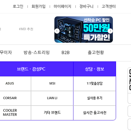
로그인
회원가입
마이페이지
장바구니
고객센터
적
#MD 추천
월 무이자
방송·스트리밍
B2B
출고현황
브랜드 · 감성PC
상담 · 정보
ASUS
MSI
1:1맞춤상담
CORSAIR
LIAN LI
실사용 후기
COOLER
기타 브랜드
실시간 출고사진
MASTER