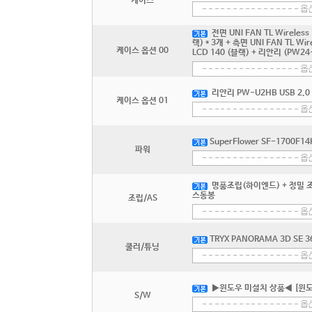
케이스
전면 UNI FAN TL Wireless
랙) * 3개 + 측면 UNI FAN TL Wi
케이스 옵션 00
LCD 140 (블랙) + 리안리 (PW24
리안리 PW-U2HB USB 2.0 헤
케이스 옵션 01
SuperFlower SF-1700F1
파워
명품조립(하이엔드) + 정밀 조립
스동봉
조립/AS
TRYX PANORAMA 3D SE 3
쿨러/튜닝
▶윈도우 미설치 상품◀ [윈도
S/W