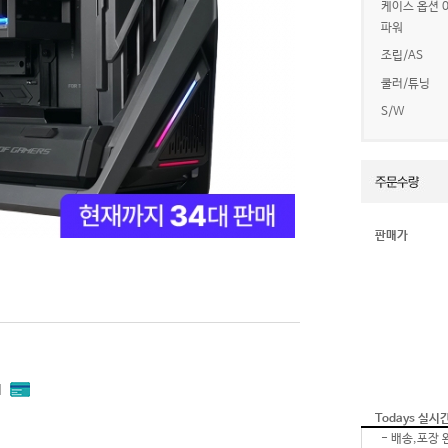
케이스 옵션 0
파워
조립/AS
쿨러/튜닝
S/W
판매가
내
Todays 실시
-