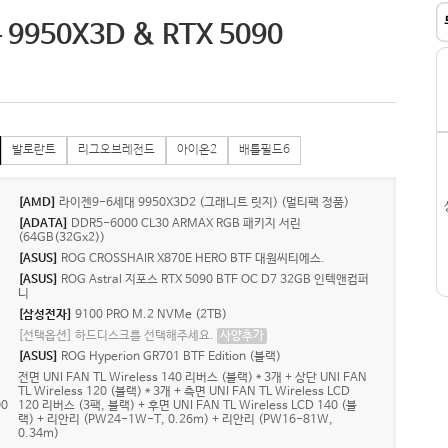
950X3D & RTX 5090
발로란트
리그오브레전드
아이온2
배틀필드6
[AMD]
라이젠9-6세대 9950X3D2 (그래니트 릿지) (멀티팩 정품)
[ADATA]
DDR5-6000 CL30 ARMAX RGB 패키지 서린
(64GB(32Gx2))
[ASUS]
ROG CROSSHAIR X870E HERO BTF 대원씨티에스.
[ASUS]
ROG Astral 지포스 RTX 5090 BTF OC D7 32GB 인텍앤컴퍼
니
[삼성전자]
9100 PRO M.2 NVMe (2TB)
[선택옵션] 하드디스크를 선택해주세요.
사양추가
[ASUS]
ROG Hyperion GR701 BTF Edition (블랙)
전면 UNI FAN TL Wireless 140 리버스 (블랙) * 3개 + 상단 UNl FAN
TL Wireless 120 (블랙) * 3개 + 측면 UNI FAN TL Wireless LCD
0
120 리버스 (3팩, 블랙) + 후면 UNI FAN TL Wireless LCD 140 (블
랙) + 리안리 (PW24-1W-T, 0.26m) + 리안리 (PW16-81W,
0.34m)