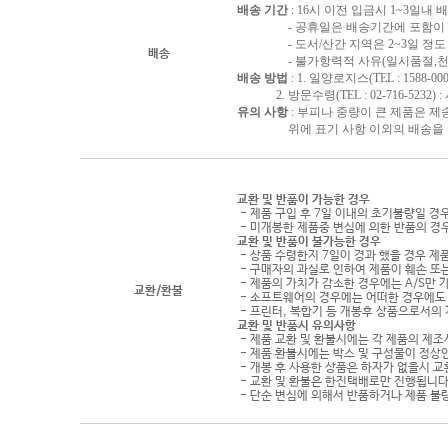
배송 기간
: 16시 이전 입금시 1~3일내
- 공휴일은 배송기간에 포함이 되
- 도서/산간 지역은 2~3일 정도 
배송
- 불가항력적 사유(일시품절,천재지
배송 방법
: 1. 일양로지스(TEL : 1588-000
2. 방문수령(TEL : 02-716-5232)
유의 사항
: 부피나 중량이 큰 제품은 제
위에 표기 사항 이외의 배송을 원하
교환 및 반품이 가능한 경우
- 제품 구입 후 7일 이내의 초기불량일 경
- 미개봉한 제품중 변심에 의한 반품의 경
교환 및 반품이 불가능한 경우
- 상품 수령한지 7일이 경과 했을 경우 제품
- 구매자의 과실로 인하여 제품이 훼손 또
- 제품의 가치가 감소한 경우에는 A/S만 
교환/환불
- 소프트웨어의 경우에는 어떠한 경우에도 
- 프린터, 복합기 등 개봉후 상품으로서의
교환 및 반품시 유의사항
- 제품 교환 및 환불시에는 각 제품의 제조
- 제품 환불시에는 박스 및 구성물이 정상
- 개봉 후 사용한 상품은 하자가 없을시 
- 교환 및 환불은 한진택배로만 진행됩니다
- 단순 변심에 의해서 반품하거나 제품 불