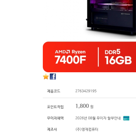
제품코드
2763429195
1,800
원
포인트적립
무이자혜택
2026년 08월 무이자 할부안내
제조사
(주)영재컴퓨터