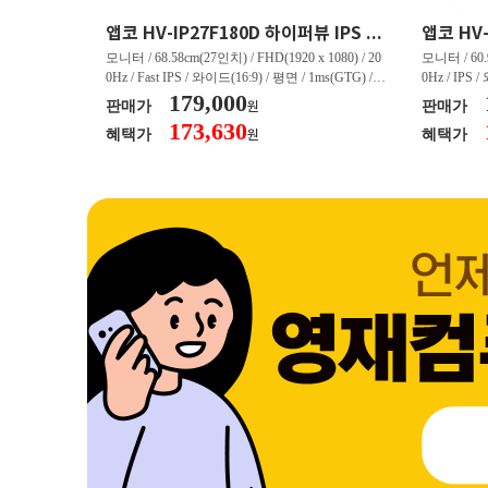
크로스오버 34WG165Hz CURVED R1500 400 White 게이밍 무결점
앱코 HV-IP27F180D 하이퍼뷰 IPS FHD 200 HDR 무결점
(3440 x 144
모니터 / 68.58cm(27인치) / FHD(1920 x 1080) / 20
모니터 / 60.9
/ 커브드 / 15
0Hz / Fast IPS / 와이드(16:9) / 평면 / 1ms(GTG) / 3
0Hz / IPS 
/ 스피커 내장 /
50nit / 1,000:1 / 헤드폰 아웃 / LED 조명 / 틸트(상
179,000
50nit / 1
판매가
판매가
원
.45kg / [색
하) / 6kg / [색상영역] / sRGB:128% / Adobe RGB:8
하) / 4.9kg
173,630
혜택가
혜택가
원
30% / DCI-P
5% / DCI-P3:91% / NTSC:90% / [게임특화] / 조준
80% / DCI
 블랙 이퀄라이
선 표시 / Adaptive Sync / FreeSync / [단자정보] / H
선 표시 / Ada
eeSync / [단자
DMI / DP
DMI / DP