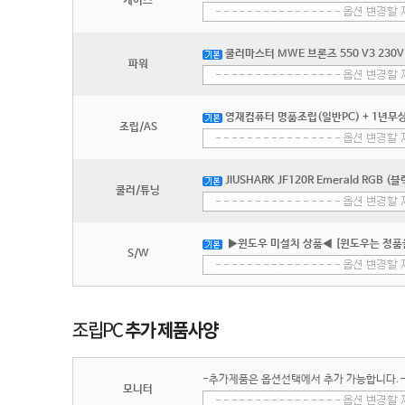
케이스
쿨러마스터 MWE 브론즈 550 V3 230V 
파워
영재컴퓨터 명품조립(일반PC) + 1년무상
조립/AS
JIUSHARK JF120R Emerald RGB (블
쿨러/튜닝
▶윈도우 미설치 상품◀ [윈도우는 정품
S/W
-추가제품은 옵션선택에서 추가 가능합니다.
모니터