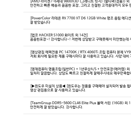
[AMD 라이젠7-6세대 9800X3D (그래니트 릿지) (멀티팩(정품)) 외 
[PowerColor 라데온 RX 7700 XT D6 12GB White 명조 음림 
잘 받았습니다
[앱코 HACKER S1000 화이트 외 14건]
꼼꼼한포장~! 감사합니다~! 저번에 상담받고 구매못해서 미안했는데 
[영상편집 에펙전용 PC 14700K / RTX 4060Ti 조립 컴퓨터 본체 VY9
[영재컴퓨터 명품조립(일반PC) + 1년무상A/S + 안전포장(에어캡) 외 
일처리 깔끔합니다. 상담도 빠르고 친절하게 잘해주시네요 매우만족합
[▶윈도우 미설치 상품◀ [윈도우는 정품을 구매해야 설치되어 발송 됩니다
영상 편집용으로 잘 사용하고 있습니다.
[TeamGroup DDR5-5600 CL46 Elite Plus 블랙 서린 (16GB) 외 
안전하게 잘 받았습니다. 감사합니다.