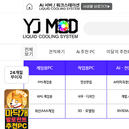
전체
견적짜기
Ai 추천 PC
이달의 추천
보기
게임용PC
작업용PC
Ai · 
FPS게임용
영상편집
AI이미지생성
RPG 게임용
사무 · 디자인
개발.
최신AAA게임
3D · 모델링
NVIDIA