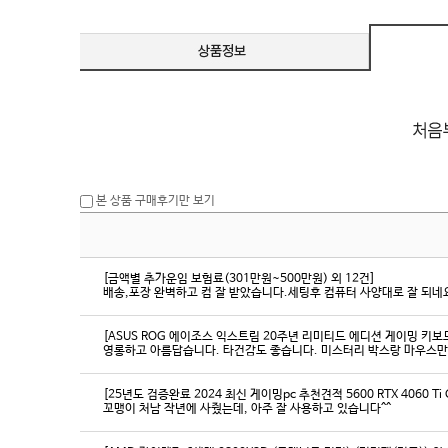
본 상품 구매후기만 보기
[금액별 추가운임 보험료(301만원~500만원) 외 12건]
배송,포장 완벽하고 컴 잘 받았습니다.세팅후 컴퓨터 사양대로 잘 되네요
[ASUS ROG 에이조스 익스트림 20주년 리미티드 에디션 게이밍 키보
영롱하고 아름답습니다. 타건감도 좋습니다. 미스터리 박스랑 마우스만
[25년도 검증완료 2024 최신 게이밍pc 추천견적 5600 RTX 4060 Ti
꼬맹이 처남 작년에 사줬는데, 아주 잘 사용하고 있습니다^^