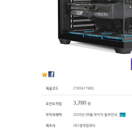
제품코드
2765417983
3,780
원
포인트적립
무이자혜택
2026년 08월 무이자 할부안내
제조사
(주)영재컴퓨터