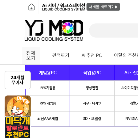
전체
견적짜기
Ai 추천 PC
이달의 추천
보기
게임용PC
작업용PC
Ai · 
FPS게임용
영상편집
AI이미지생성
RPG 게임용
사무 · 디자인
개발.
최신AAA게임
3D · 모델링
NVIDIA