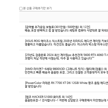
본 상품 구매후기만 보기
[금액별 추가운임 보험료(301만원~500만원) 외 12건]
배송,포장 완벽하고 컴 잘 받았습니다.세팅후 컴퓨터 사양대로 잘 되네요
[ASUS ROG 에이조스 익스트림 20주년 리미티드 에디션 게이밍 키보
영롱하고 아름답습니다. 타건감도 좋습니다. 미스터리 박스랑 마우스만
[25년도 검증완료 2024 최신 게이밍pc 추천견적 5600 RTX 4060 Ti
꼬맹이 처남 작년에 사줬는데, 아주 잘 사용하고 있습니다^^
[AMD 라이젠7-6세대 9800X3D (그래니트 릿지) (멀티팩(정품)) 외 
[PowerColor 라데온 RX 7700 XT D6 12GB White 명조 음림 
잘 받았습니다
[앱코 HACKER S1000 화이트 외 14건]
꼼꼼한포장~! 감사합니다~! 저번에 상담받고 구매못해서 미안했는데 