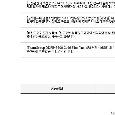
[영상편집 에펙전용 PC 14700K / RTX 4060Ti 조립 컴퓨터 본체 VY9
[영재컴퓨터 명품조립(일반PC) + 1년무상A/S + 안전포장(에어캡) 외 
일처리 깔끔합니다. 상담도 빠르고 친절하게 잘해주시네요 매우만족합
[▶윈도우 미설치 상품◀ [윈도우는 정품을 구매해야 설치되어 발송 됩니다
영상 편집용으로 잘 사용하고 있습니다.
[TeamGroup DDR5-5600 CL46 Elite Plus 블랙 서린 (16GB) 외 
안전하게 잘 받았습니다. 감사합니다.