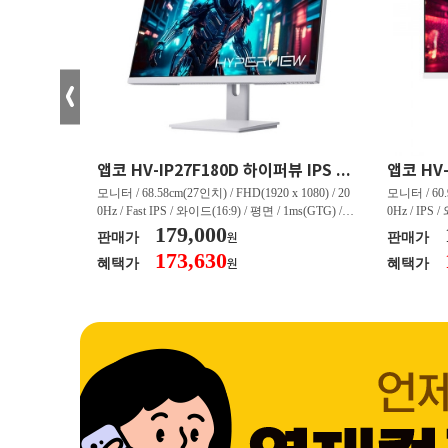
크로스오버 34WG165Hz CURVED R1500 400 White 게이밍 무결점
앱코 HV-IP27F180D 하이퍼뷰 IPS FHD 200 HDR 무결점
(3440 x 144
모니터 / 68.58cm(27인치) / FHD(1920 x 1080) / 20
모니터 / 60.9
/ 커브드 / 15
0Hz / Fast IPS / 와이드(16:9) / 평면 / 1ms(GTG) / 3
0Hz / IPS 
/ 스피커 내장 /
50nit / 1,000:1 / 헤드폰 아웃 / LED 조명 / 틸트(상
179,000
50nit / 1
판매가
판매가
원
.45kg / [색
하) / 6kg / [색상영역] / sRGB:128% / Adobe RGB:8
하) / 4.9kg
173,630
혜택가
혜택가
원
30% / DCI-P
5% / DCI-P3:91% / NTSC:90% / [게임특화] / 조준
80% / DCI
 블랙 이퀄라이
선 표시 / Adaptive Sync / FreeSync / [단자정보] / H
선 표시 / Ada
eeSync / [단자
DMI / DP
DMI / DP