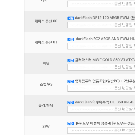
케이스
darkFlash DF12 120 ARGB PWM (블
케이스 옵션 00
darkFlash RC2 ARGB AND PWM H
케이스 옵션 01
쿨러마스터 MWE GOLD 850 V3 ATX3
파워
영재컴퓨터 명품조립(일반PC) + 2년무상
조립/AS
darkFlash 아쿠아루믹 DL-360 ARGB
쿨러/튜닝
▶윈도우 미설치 상품◀ [윈도우는 정품
S/W