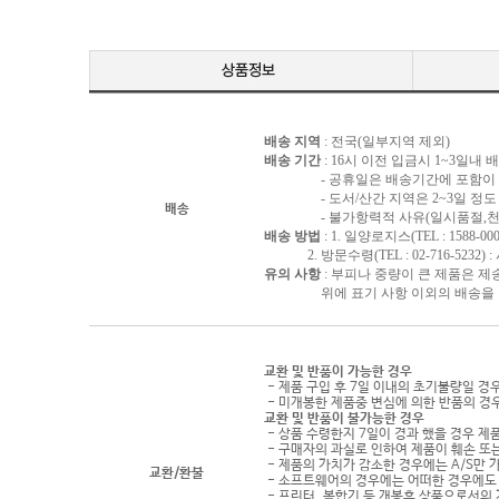
배송 지역
: 전국(일부지역 제외)
배송 기간
: 16시 이전 입금시 1~3일내
- 공휴일은 배송기간에 포함이 되
- 도서/산간 지역은 2~3일 정도 
배송
- 불가항력적 사유(일시품절,천재지
배송 방법
: 1. 일양로지스(TEL : 1588-000
2. 방문수령(TEL : 02-716-5232)
유의 사항
: 부피나 중량이 큰 제품은 제
위에 표기 사항 이외의 배송을 원하
교환 및 반품이 가능한 경우
- 제품 구입 후 7일 이내의 초기불량일 경
- 미개봉한 제품중 변심에 의한 반품의 경
교환 및 반품이 불가능한 경우
- 상품 수령한지 7일이 경과 했을 경우 제품
- 구매자의 과실로 인하여 제품이 훼손 또
- 제품의 가치가 감소한 경우에는 A/S만 
교환/환불
- 소프트웨어의 경우에는 어떠한 경우에도 
- 프린터, 복합기 등 개봉후 상품으로서의