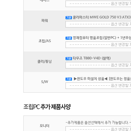
케이스
쿨러마스터 MWE GOLD 750 V3 ATX3
파워
영재컴퓨터 명품조립(일반PC) + 1년무상
조립/AS
타무즈 T880-V4D (블랙)
쿨러/튜닝
▶윈도우 미설치 상품◀ [윈도우는 정품
S/W
-추가제품은 옵션선택에서 추가 가능합니다.
모니터