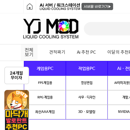
전체
견적짜기
Ai 추천 PC
이달의 추천
보기
게임용PC
작업용PC
Ai · 
FPS게임용
영상편집
AI이미지생성
RPG 게임용
사무 · 디자인
개발.
최신AAA게임
3D · 모델링
NVIDIA