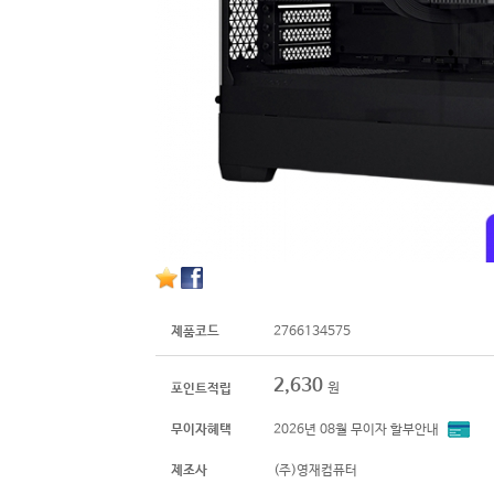
제품코드
2766134575
2,630
원
포인트적립
무이자혜택
2026년 08월 무이자 할부안내
제조사
(주)영재컴퓨터