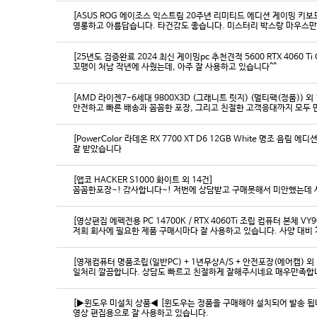
[ASUS ROG 에이조스 익스트림 20주년 리미티드 에디션 게이밍 키보
영롱하고 아름답습니다. 타건감도 좋습니다. 미스터리 박스랑 마우스만
[25년도 검증완료 2024 최신 게이밍pc 추천견적 5600 RTX 4060 Ti
꼬맹이 처남 작년에 사줬는데, 아주 잘 사용하고 있습니다^^
[AMD 라이젠7-6세대 9800X3D (그래니트 릿지) (멀티팩(정품)) 외 
[PowerColor 라데온 RX 7700 XT D6 12GB White 명조 음림 
잘 받았습니다
[앱코 HACKER S1000 화이트 외 14건]
꼼꼼한포장~! 감사합니다~! 저번에 상담받고 구매못해서 미안했는데 
[영상편집 에펙전용 PC 14700K / RTX 4060Ti 조립 컴퓨터 본체 VY9
[영재컴퓨터 명품조립(일반PC) + 1년무상A/S + 안전포장(에어캡) 외 
일처리 깔끔합니다. 상담도 빠르고 친절하게 잘해주시네요 매우만족합
[▶윈도우 미설치 상품◀ [윈도우는 정품을 구매해야 설치되어 발송 됩니다
영상 편집용으로 잘 사용하고 있습니다.