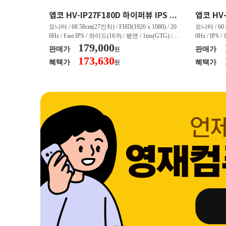
크로스오버 34WG165Hz CURVED R1500 400 White 게이밍 무결점
앱코 HV-IP27F180D 하이퍼뷰 IPS FHD 200 HDR 무결점
(3440 x 144
모니터 / 68.58cm(27인치) / FHD(1920 x 1080) / 20
모니터 / 60.9
/ 커브드 / 15
0Hz / Fast IPS / 와이드(16:9) / 평면 / 1ms(GTG) / 3
0Hz / IPS 
/ 스피커 내장 /
50nit / 1,000:1 / 헤드폰 아웃 / LED 조명 / 틸트(상
179,000
50nit / 1
판매가
판매가
원
.45kg / [색
하) / 6kg / [색상영역] / sRGB:128% / Adobe RGB:8
하) / 4.9kg
173,630
혜택가
혜택가
원
30% / DCI-P
5% / DCI-P3:91% / NTSC:90% / [게임특화] / 조준
80% / DCI
 블랙 이퀄라이
선 표시 / Adaptive Sync / FreeSync / [단자정보] / H
선 표시 / Ada
eeSync / [단자
DMI / DP
DMI / DP