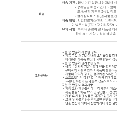
배송 기간
: 16시 이전 입금시 1~3일내
- 공휴일은 배송기간에 포함이 되
- 도서/산간 지역은 2~3일 정도 
배송
- 불가항력적 사유(일시품절,천재지
배송 방법
: 1. 일양로지스(TEL : 1588-000
2. 방문수령(TEL : 02-716-5232)
유의 사항
: 부피나 중량이 큰 제품은 제
위에 표기 사항 이외의 배송을 원하
교환 및 반품이 가능한 경우
- 제품 구입 후 7일 이내의 초기불량일 경
- 미개봉한 제품중 변심에 의한 반품의 경
교환 및 반품이 불가능한 경우
- 상품 수령한지 7일이 경과 했을 경우 제품
- 구매자의 과실로 인하여 제품이 훼손 또
- 제품의 가치가 감소한 경우에는 A/S만 
교환/환불
- 소프트웨어의 경우에는 어떠한 경우에도 
- 프린터, 복합기 등 개봉후 상품으로서의
교환 및 반품시 유의사항
- 제품 교환 및 환불시에는 각 제품의 제조
- 제품 환불시에는 박스 및 구성물이 정상
- 개봉 후 사용한 상품은 하자가 없을시 
- 교환 및 환불은 한진택배로만 진행됩니다
- 단순 변심에 의해서 반품하거나 제품 불