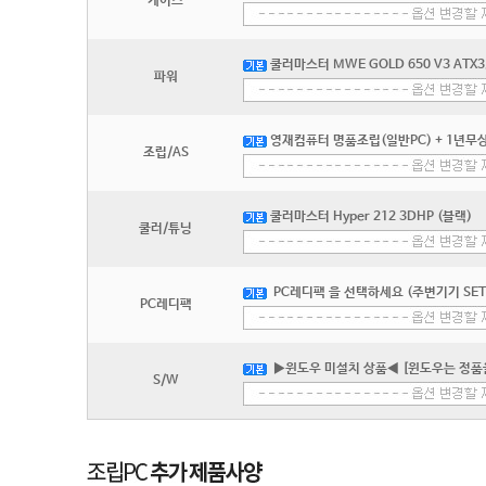
케이스
쿨러마스터 MWE GOLD 650 V3 ATX3
파워
영재컴퓨터 명품조립(일반PC) + 1년무상
조립/AS
쿨러마스터 Hyper 212 3DHP (블랙)
쿨러/튜닝
PC레디팩 을 선택하세요 (주변기기 SET
PC레디팩
▶윈도우 미설치 상품◀ [윈도우는 정품
S/W