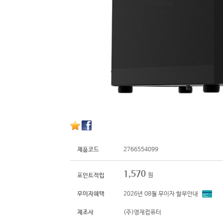
제품코드
2766554099
1,570
원
포인트적립
무이자혜택
2026년 08월 무이자 할부안내
제조사
(주)영재컴퓨터