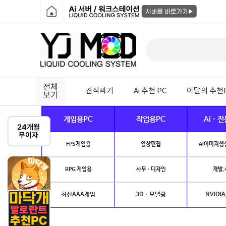
전체
견적짜기
Ai 추천 PC
이달의 추천
보기
게임용PC
작업용PC
Ai · 
FPS게임용
영상편집
AI이미지생성
RPG 게임용
사무 · 디자인
개발.
최신AAA게임
3D · 모델링
NVIDIA