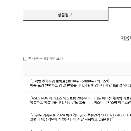
본 상품 구매후기만 보기
[금액별 추가운임 보험료(301만원~500만원) 외 12건]
배송,포장 완벽하고 컴 잘 받았습니다.세팅후 컴퓨터 사양대로 잘 되네요
[ASUS ROG 에이조스 익스트림 20주년 리미티드 에디션 게이밍 키보
영롱하고 아름답습니다. 타건감도 좋습니다. 미스터리 박스랑 마우스만
[25년도 검증완료 2024 최신 게이밍pc 추천견적 5600 RTX 4060 Ti
꼬맹이 처남 작년에 사줬는데, 아주 잘 사용하고 있습니다^^