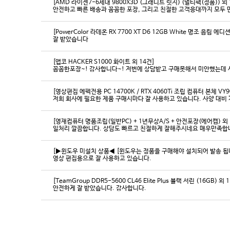
[AMD 라이젠7-6세대 9800X3D (그래니트 릿지) (멀티팩(정품)) 외 
[PowerColor 라데온 RX 7700 XT D6 12GB White 명조 음림 
잘 받았습니다
[앱코 HACKER S1000 화이트 외 14건]
꼼꼼한포장~! 감사합니다~! 저번에 상담받고 구매못해서 미안했는데 
[영상편집 에펙전용 PC 14700K / RTX 4060Ti 조립 컴퓨터 본체 VY9
[영재컴퓨터 명품조립(일반PC) + 1년무상A/S + 안전포장(에어캡) 외 
일처리 깔끔합니다. 상담도 빠르고 친절하게 잘해주시네요 매우만족합
[▶윈도우 미설치 상품◀ [윈도우는 정품을 구매해야 설치되어 발송 됩니다
영상 편집용으로 잘 사용하고 있습니다.
[TeamGroup DDR5-5600 CL46 Elite Plus 블랙 서린 (16GB) 외 
안전하게 잘 받았습니다. 감사합니다.