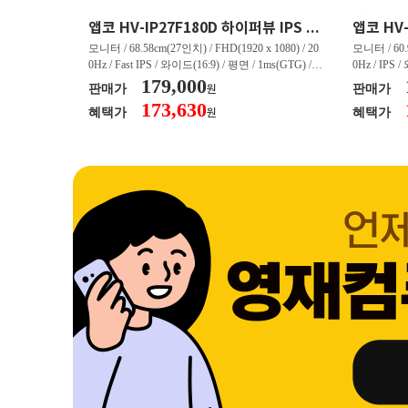
크로스오버 34WG165Hz CURVED R1500 400 White 게이밍 무결점
앱코 HV-IP27F180D 하이퍼뷰 IPS FHD 200 HDR 무결점
(3440 x 144
모니터 / 68.58cm(27인치) / FHD(1920 x 1080) / 20
모니터 / 60.9
/ 커브드 / 15
0Hz / Fast IPS / 와이드(16:9) / 평면 / 1ms(GTG) / 3
0Hz / IPS 
/ 스피커 내장 /
50nit / 1,000:1 / 헤드폰 아웃 / LED 조명 / 틸트(상
179,000
50nit / 1
판매가
판매가
원
.45kg / [색
하) / 6kg / [색상영역] / sRGB:128% / Adobe RGB:8
하) / 4.9kg
173,630
혜택가
혜택가
원
30% / DCI-P
5% / DCI-P3:91% / NTSC:90% / [게임특화] / 조준
80% / DCI
 블랙 이퀄라이
선 표시 / Adaptive Sync / FreeSync / [단자정보] / H
선 표시 / Ada
eeSync / [단자
DMI / DP
DMI / DP