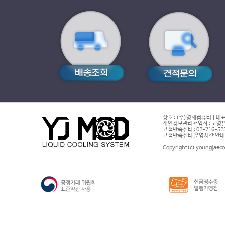
상호 : (주)영재컴퓨터 | 대표
개인정보관리책임자 : 고영은 
고객만족센터 : 02-716-5232 |
고객만족센터 운영시간 안내 : 
Copyright(c) youngjaeco