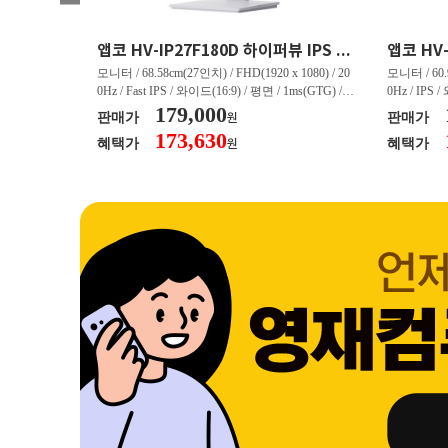
크로스오버 34WG165Hz CURVED R1500 400 White 게이밍 무결점
앱코 HV-IP27F180D 하이퍼뷰 IPS FHD 200 HDR 무결점
(3440 x 144
모니터 / 68.58cm(27인치) / FHD(1920 x 1080) / 20
모니터 / 60.9
/ 커브드 / 15
0Hz / Fast IPS / 와이드(16:9) / 평면 / 1ms(GTG) / 3
0Hz / IPS 
/ 스피커 내장 /
50nit / 1,000:1 / 헤드폰 아웃 / LED 조명 / 틸트(상
179,000
50nit / 1
판매가
판매가
원
.45kg / [색
하) / 6kg / [색상영역] / sRGB:128% / Adobe RGB:8
하) / 4.9kg
173,630
혜택가
혜택가
원
30% / DCI-P
5% / DCI-P3:91% / NTSC:90% / [게임특화] / 조준
80% / DCI
 블랙 이퀄라이
선 표시 / Adaptive Sync / FreeSync / [단자정보] / H
선 표시 / Ada
eeSync / [단자
DMI / DP
DMI / DP