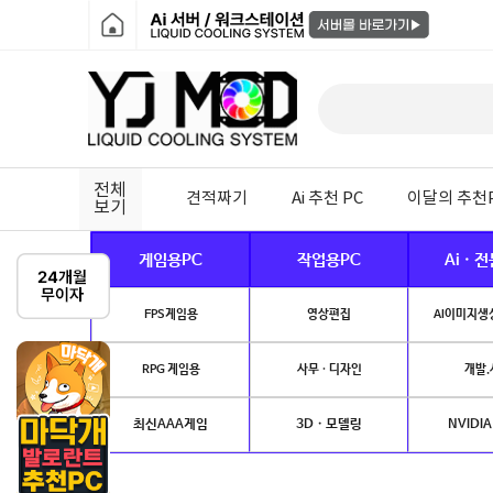
전체
견적짜기
Ai 추천 PC
이달의 추천
보기
게임용PC
작업용PC
Ai · 
FPS게임용
영상편집
AI이미지생성
RPG 게임용
사무 · 디자인
개발.
최신AAA게임
3D · 모델링
NVIDIA