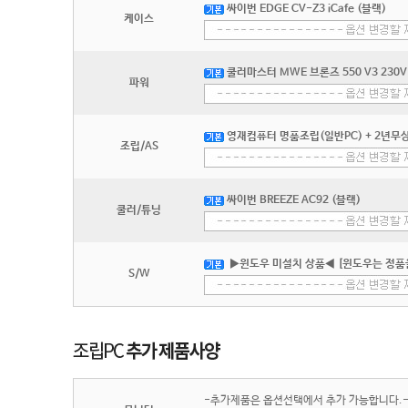
싸이번 EDGE CV-Z3 iCafe (블랙)
케이스
쿨러마스터 MWE 브론즈 550 V3 230V 
파워
영재컴퓨터 명품조립(일반PC) + 2년무상
조립/AS
싸이번 BREEZE AC92 (블랙)
쿨러/튜닝
▶윈도우 미설치 상품◀ [윈도우는 정품
S/W
-추가제품은 옵션선택에서 추가 가능합니다.