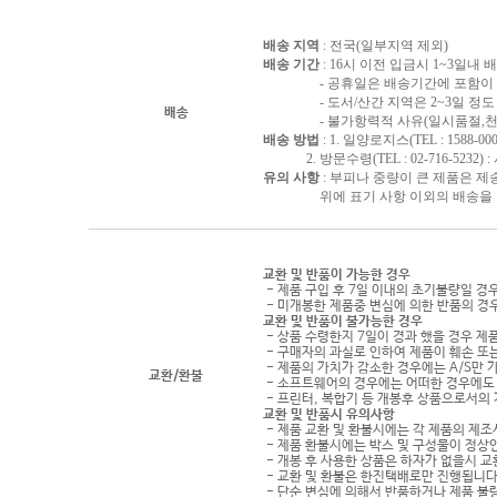
배송 지역
: 전국(일부지역 제외)
배송 기간
: 16시 이전 입금시 1~3일내
- 공휴일은 배송기간에 포함이 되
- 도서/산간 지역은 2~3일 정도 
배송
- 불가항력적 사유(일시품절,천재지
배송 방법
: 1. 일양로지스(TEL : 1588-000
2. 방문수령(TEL : 02-716-5232)
유의 사항
: 부피나 중량이 큰 제품은 제
위에 표기 사항 이외의 배송을 원하
교환 및 반품이 가능한 경우
- 제품 구입 후 7일 이내의 초기불량일 경
- 미개봉한 제품중 변심에 의한 반품의 경
교환 및 반품이 불가능한 경우
- 상품 수령한지 7일이 경과 했을 경우 제품
- 구매자의 과실로 인하여 제품이 훼손 또
- 제품의 가치가 감소한 경우에는 A/S만 
교환/환불
- 소프트웨어의 경우에는 어떠한 경우에도 
- 프린터, 복합기 등 개봉후 상품으로서의
교환 및 반품시 유의사항
- 제품 교환 및 환불시에는 각 제품의 제조
- 제품 환불시에는 박스 및 구성물이 정상
- 개봉 후 사용한 상품은 하자가 없을시 
- 교환 및 환불은 한진택배로만 진행됩니다
- 단순 변심에 의해서 반품하거나 제품 불