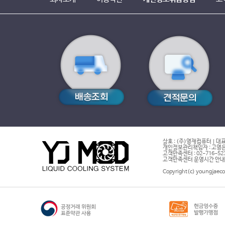
상호 : (주)영재컴퓨터 | 대표
개인정보관리책임자 : 고영은 
고객만족센터 : 02-716-5232 |
고객만족센터 운영시간 안내 : 
Copyright(c) youngjaeco