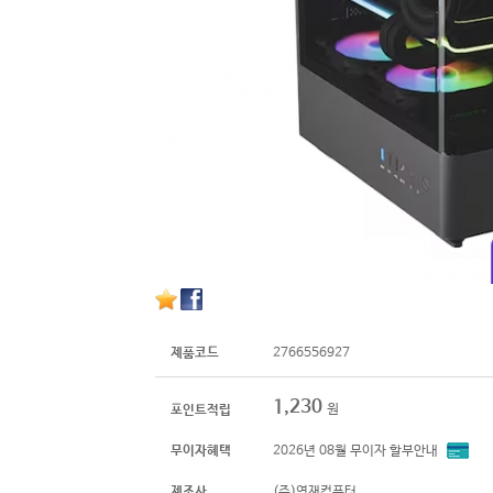
제품코드
2766556927
1,230
원
포인트적립
무이자혜택
2026년 08월 무이자 할부안내
제조사
(주)영재컴퓨터