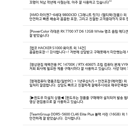
꼬맹이 처남 작년에 사줬는데, 아주 잘 사용하고 있습니다^^
[AMD 라이젠7-6세대 9800X3D (그래니트 릿지) (멀티팩(정품)) 외 
[PowerColor 라데온 RX 7700 XT D6 12GB White 명조 음림 
잘 받았습니다
[앱코 HACKER S1000 화이트 외 14건]
꼼꼼한포장~! 감사합니다~! 저번에 상담받고 구매못해서 미안했는데 
[영상편집 에펙전용 PC 14700K / RTX 4060Ti 조립 컴퓨터 본체 VY9
[영재컴퓨터 명품조립(일반PC) + 1년무상A/S + 안전포장(에어캡) 외 
일처리 깔끔합니다. 상담도 빠르고 친절하게 잘해주시네요 매우만족합
[▶윈도우 미설치 상품◀ [윈도우는 정품을 구매해야 설치되어 발송 됩니다
영상 편집용으로 잘 사용하고 있습니다.
[TeamGroup DDR5-5600 CL46 Elite Plus 블랙 서린 (16GB) 외 
안전하게 잘 받았습니다. 감사합니다.