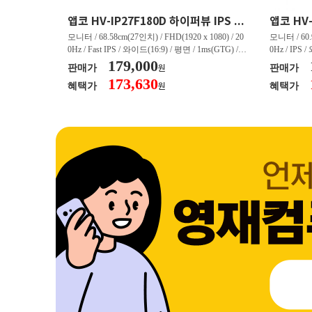
크로스오버 34WG165Hz CURVED R1500 400 White 게이밍 무결점
앱코 HV-IP27F180D 하이퍼뷰 IPS FHD 200 HDR 무결점
(3440 x 144
모니터 / 68.58cm(27인치) / FHD(1920 x 1080) / 20
모니터 / 60.9
/ 커브드 / 15
0Hz / Fast IPS / 와이드(16:9) / 평면 / 1ms(GTG) / 3
0Hz / IPS 
/ 스피커 내장 /
50nit / 1,000:1 / 헤드폰 아웃 / LED 조명 / 틸트(상
179,000
50nit / 1
판매가
판매가
원
.45kg / [색
하) / 6kg / [색상영역] / sRGB:128% / Adobe RGB:8
하) / 4.9kg
173,630
혜택가
혜택가
원
30% / DCI-P
5% / DCI-P3:91% / NTSC:90% / [게임특화] / 조준
80% / DCI
 블랙 이퀄라이
선 표시 / Adaptive Sync / FreeSync / [단자정보] / H
선 표시 / Ada
eeSync / [단자
DMI / DP
DMI / DP