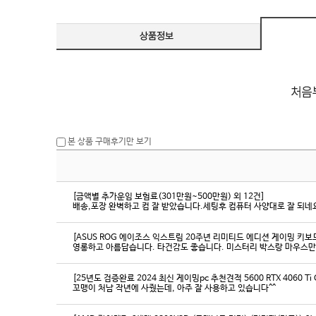
본 상품 구매후기만 보기
[금액별 추가운임 보험료(301만원~500만원) 외 12건]
배송,포장 완벽하고 컴 잘 받았습니다.세팅후 컴퓨터 사양대로 잘 되네요
[ASUS ROG 에이조스 익스트림 20주년 리미티드 에디션 게이밍 키보
영롱하고 아름답습니다. 타건감도 좋습니다. 미스터리 박스랑 마우스만
[25년도 검증완료 2024 최신 게이밍pc 추천견적 5600 RTX 4060 Ti
꼬맹이 처남 작년에 사줬는데, 아주 잘 사용하고 있습니다^^