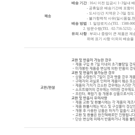
배송 기간
: 16시 이전 입금시 1~3일내
- 공휴일은 배송기간에 포함이 되
- 도서/산간 지역은 2~3일 정도 
배송
- 불가항력적 사유(일시품절,천재지
배송 방법
: 1. 일양로지스(TEL : 1588-000
2. 방문수령(TEL : 02-716-5232)
유의 사항
: 부피나 중량이 큰 제품은 제
위에 표기 사항 이외의 배송을 원하
교환 및 반품이 가능한 경우
- 제품 구입 후 7일 이내의 초기불량일 경
- 미개봉한 제품중 변심에 의한 반품의 경
교환 및 반품이 불가능한 경우
- 상품 수령한지 7일이 경과 했을 경우 제품
- 구매자의 과실로 인하여 제품이 훼손 또
- 제품의 가치가 감소한 경우에는 A/S만 
교환/환불
- 소프트웨어의 경우에는 어떠한 경우에도 
- 프린터, 복합기 등 개봉후 상품으로서의
교환 및 반품시 유의사항
- 제품 교환 및 환불시에는 각 제품의 제조
- 제품 환불시에는 박스 및 구성물이 정상
- 개봉 후 사용한 상품은 하자가 없을시 
- 교환 및 환불은 한진택배로만 진행됩니다
- 단순 변심에 의해서 반품하거나 제품 불