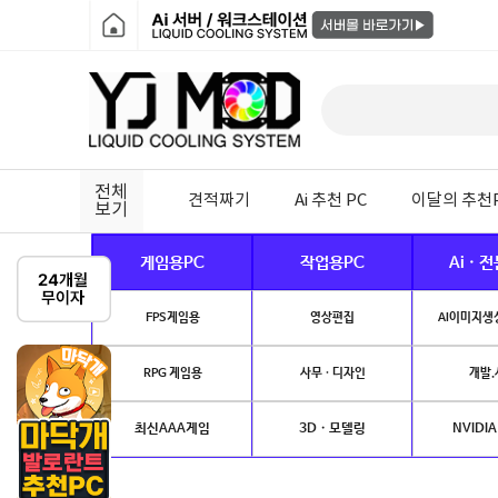
전체
견적짜기
Ai 추천 PC
이달의 추천
보기
게임용PC
작업용PC
Ai · 
FPS게임용
영상편집
AI이미지생성
RPG 게임용
사무 · 디자인
개발.
최신AAA게임
3D · 모델링
NVIDIA