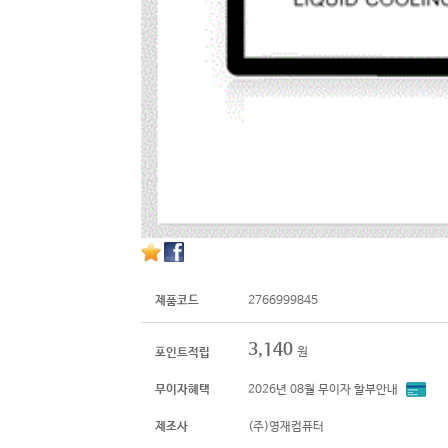
제품코드
2766999845
3,140
원
포인트적립
무이자혜택
2026년 08월 무이자 할부안내
제조사
(주)영재컴퓨터