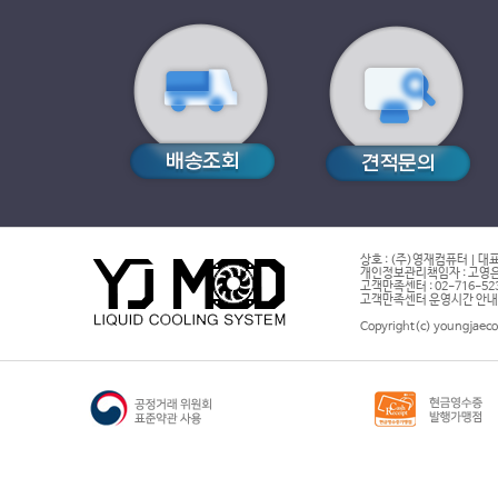
상호 : (주)영재컴퓨터 | 대표
개인정보관리책임자 : 고영은 
고객만족센터 : 02-716-5232 |
고객만족센터 운영시간 안내 : 
Copyright(c) youngjaeco