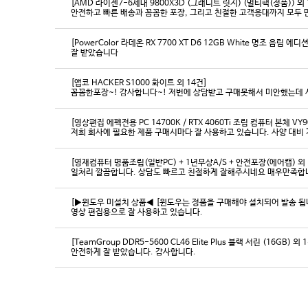
[AMD 라이젠7-6세대 9800X3D (그래니트 릿지) (멀티팩(정품)) 외 
[PowerColor 라데온 RX 7700 XT D6 12GB White 명조 음림 
잘 받았습니다
[앱코 HACKER S1000 화이트 외 14건]
꼼꼼한포장~! 감사합니다~! 저번에 상담받고 구매못해서 미안했는데 
[영상편집 에펙전용 PC 14700K / RTX 4060Ti 조립 컴퓨터 본체 VY9
[영재컴퓨터 명품조립(일반PC) + 1년무상A/S + 안전포장(에어캡) 외 
일처리 깔끔합니다. 상담도 빠르고 친절하게 잘해주시네요 매우만족합
[▶윈도우 미설치 상품◀ [윈도우는 정품을 구매해야 설치되어 발송 됩니다
영상 편집용으로 잘 사용하고 있습니다.
[TeamGroup DDR5-5600 CL46 Elite Plus 블랙 서린 (16GB) 외 
안전하게 잘 받았습니다. 감사합니다.