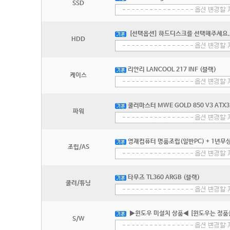
SSD
[선택옵션] 하드디스크를 선택해주세요.
HDD
리안리 LANCOOL 217 INF (블랙)
케이스
쿨러마스터 MWE GOLD 850 V3 ATX3
파워
영재컴퓨터 명품조립(일반PC) + 1년무상
조립/AS
타무즈 TL360 ARGB (블랙)
쿨러/튜닝
▶윈도우 미설치 상품◀ [윈도우는 정품
S/W