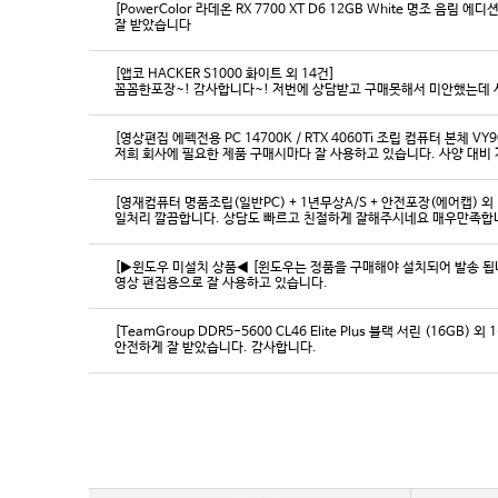
[PowerColor 라데온 RX 7700 XT D6 12GB White 명조 음림 
잘 받았습니다
[앱코 HACKER S1000 화이트 외 14건]
꼼꼼한포장~! 감사합니다~! 저번에 상담받고 구매못해서 미안했는데 
[영상편집 에펙전용 PC 14700K / RTX 4060Ti 조립 컴퓨터 본체 VY9
[영재컴퓨터 명품조립(일반PC) + 1년무상A/S + 안전포장(에어캡) 외 
일처리 깔끔합니다. 상담도 빠르고 친절하게 잘해주시네요 매우만족합
[▶윈도우 미설치 상품◀ [윈도우는 정품을 구매해야 설치되어 발송 됩니다
영상 편집용으로 잘 사용하고 있습니다.
[TeamGroup DDR5-5600 CL46 Elite Plus 블랙 서린 (16GB) 외 
안전하게 잘 받았습니다. 감사합니다.