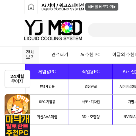
전체
견적짜기
Ai 추천 PC
이달의 추천
보기
게임용PC
작업용PC
Ai · 
FPS게임용
영상편집
AI이미지생성
RPG 게임용
사무 · 디자인
개발.
최신AAA게임
3D · 모델링
NVIDIA