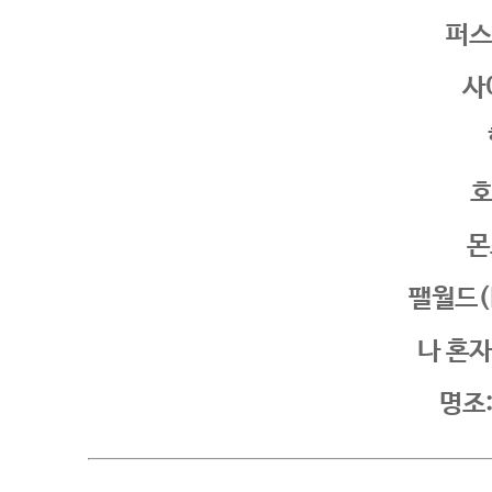
퍼스
사
호
몬
팰월드(P
나 혼
명조