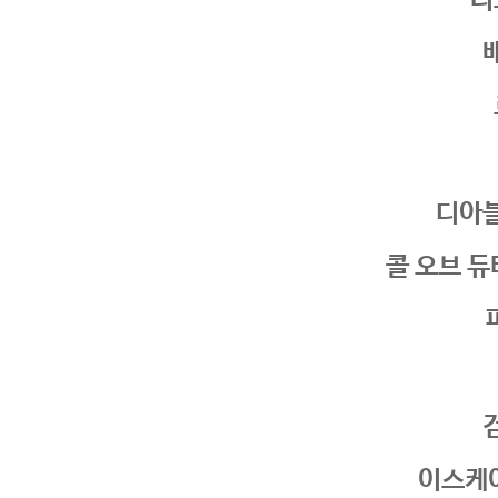
리
디아
콜 오브 듀티
이스케