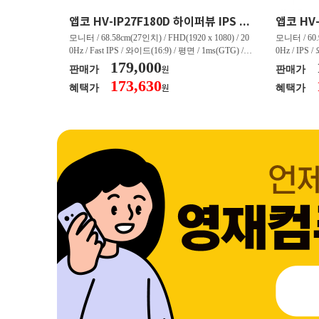
크로스오버 34WG165Hz CURVED R1500 400 White 게이밍 무결점
앱코 HV-IP27F180D 하이퍼뷰 IPS FHD 200 HDR 무결점
(3440 x 144
모니터 / 68.58cm(27인치) / FHD(1920 x 1080) / 20
모니터 / 60.9
/ 커브드 / 15
0Hz / Fast IPS / 와이드(16:9) / 평면 / 1ms(GTG) / 3
0Hz / IPS 
/ 스피커 내장 /
50nit / 1,000:1 / 헤드폰 아웃 / LED 조명 / 틸트(상
179,000
50nit / 1
판매가
판매가
원
.45kg / [색
하) / 6kg / [색상영역] / sRGB:128% / Adobe RGB:8
하) / 4.9kg
173,630
혜택가
혜택가
원
30% / DCI-P
5% / DCI-P3:91% / NTSC:90% / [게임특화] / 조준
80% / DCI
 블랙 이퀄라이
선 표시 / Adaptive Sync / FreeSync / [단자정보] / H
선 표시 / Ada
eeSync / [단자
DMI / DP
DMI / DP