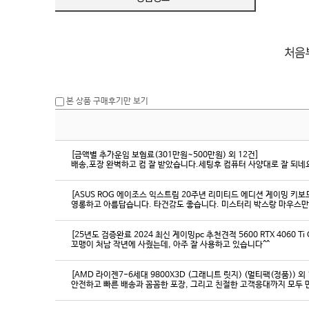
본 상품 구매후기만 보기
[금액별 추가운임 보험료(301만원~500만원) 외 12건]
배송,포장 완벽하고 컴 잘 받았습니다.세팅후 컴퓨터 사양대로 잘 되네요
[ASUS ROG 에이조스 익스트림 20주년 리미티드 에디션 게이밍 키보
영롱하고 아름답습니다. 타건감도 좋습니다. 미스터리 박스랑 마우스만
[25년도 검증완료 2024 최신 게이밍pc 추천견적 5600 RTX 4060 Ti
꼬맹이 처남 작년에 사줬는데, 아주 잘 사용하고 있습니다^^
[AMD 라이젠7-6세대 9800X3D (그래니트 릿지) (멀티팩(정품)) 외 