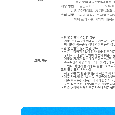
배송
- 불가항력적 사유(일시품절,천재지
배송 방법
: 1. 일양로지스(TEL : 1588-000
2. 방문수령(TEL : 02-716-5232)
유의 사항
: 부피나 중량이 큰 제품은 제
위에 표기 사항 이외의 배송을 원하
교환 및 반품이 가능한 경우
- 제품 구입 후 7일 이내의 초기불량일 경
- 미개봉한 제품중 변심에 의한 반품의 경
교환 및 반품이 불가능한 경우
- 상품 수령한지 7일이 경과 했을 경우 제품
- 구매자의 과실로 인하여 제품이 훼손 또
- 제품의 가치가 감소한 경우에는 A/S만 
교환/환불
- 소프트웨어의 경우에는 어떠한 경우에도 
- 프린터, 복합기 등 개봉후 상품으로서의
교환 및 반품시 유의사항
- 제품 교환 및 환불시에는 각 제품의 제조
- 제품 환불시에는 박스 및 구성물이 정상
- 개봉 후 사용한 상품은 하자가 없을시 
- 교환 및 환불은 한진택배로만 진행됩니다
- 단순 변심에 의해서 반품하거나 제품 불