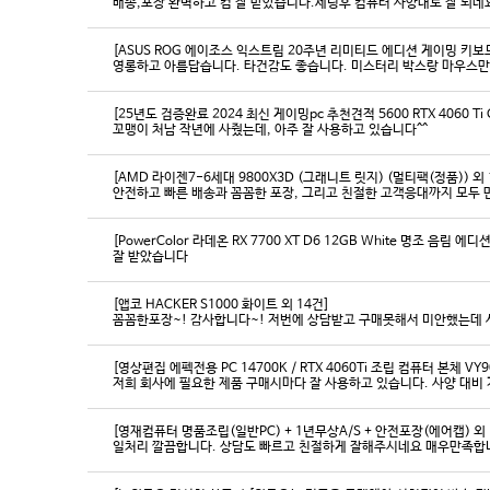
배송,포장 완벽하고 컴 잘 받았습니다.세팅후 컴퓨터 사양대로 잘 되네요
[ASUS ROG 에이조스 익스트림 20주년 리미티드 에디션 게이밍 키보
영롱하고 아름답습니다. 타건감도 좋습니다. 미스터리 박스랑 마우스만
[25년도 검증완료 2024 최신 게이밍pc 추천견적 5600 RTX 4060 Ti
꼬맹이 처남 작년에 사줬는데, 아주 잘 사용하고 있습니다^^
[AMD 라이젠7-6세대 9800X3D (그래니트 릿지) (멀티팩(정품)) 외 
[PowerColor 라데온 RX 7700 XT D6 12GB White 명조 음림 
잘 받았습니다
[앱코 HACKER S1000 화이트 외 14건]
꼼꼼한포장~! 감사합니다~! 저번에 상담받고 구매못해서 미안했는데 
[영상편집 에펙전용 PC 14700K / RTX 4060Ti 조립 컴퓨터 본체 VY9
[영재컴퓨터 명품조립(일반PC) + 1년무상A/S + 안전포장(에어캡) 외 
일처리 깔끔합니다. 상담도 빠르고 친절하게 잘해주시네요 매우만족합