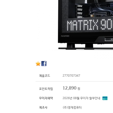
제품코드
2770707347
12,890
원
포인트적립
무이자혜택
2026년 08월 무이자 할부안내
제조사
(주)영재컴퓨터