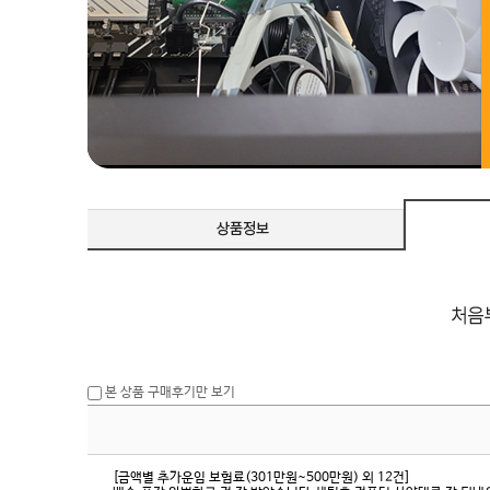
본 상품 구매후기만 보기
[금액별 추가운임 보험료(301만원~500만원) 외 12건]