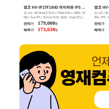
크로스오버 34WG165Hz CURVED R1500 400 White 게이밍 무결점
앱코 HV-IP27F180D 하이퍼뷰 IPS FHD 200 HDR 무결점
(3440 x 144
모니터 / 68.58cm(27인치) / FHD(1920 x 1080) / 20
모니터 / 60.9
/ 커브드 / 15
0Hz / Fast IPS / 와이드(16:9) / 평면 / 1ms(GTG) / 3
0Hz / IPS 
/ 스피커 내장 /
50nit / 1,000:1 / 헤드폰 아웃 / LED 조명 / 틸트(상
179,000
50nit / 1
판매가
판매가
원
.45kg / [색
하) / 6kg / [색상영역] / sRGB:128% / Adobe RGB:8
하) / 4.9kg
173,630
혜택가
혜택가
원
30% / DCI-P
5% / DCI-P3:91% / NTSC:90% / [게임특화] / 조준
80% / DCI
 블랙 이퀄라이
선 표시 / Adaptive Sync / FreeSync / [단자정보] / H
선 표시 / Ada
eeSync / [단자
DMI / DP
DMI / DP