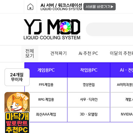
전체
견적짜기
Ai 추천 PC
이달의 추천
보기
게임용PC
작업용PC
Ai · 
FPS게임용
영상편집
AI이미지생성
RPG 게임용
사무 · 디자인
개발.
최신AAA게임
3D · 모델링
NVIDIA