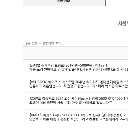
본 상품 구매후기만 보기
[금액별 추가운임 보험료(301만원~500만원) 외 12건]
배송,포장 완벽하고 컴 잘 받았습니다.세팅후 컴퓨터 사양대로 잘 되네요
[ASUS ROG 에이조스 익스트림 20주년 리미티드 에디션 게이밍 키보
영롱하고 아름답습니다. 타건감도 좋습니다. 미스터리 박스랑 마우스만
[25년도 검증완료 2024 최신 게이밍pc 추천견적 5600 RTX 4060 Ti
꼬맹이 처남 작년에 사줬는데, 아주 잘 사용하고 있습니다^^
[AMD 라이젠7-6세대 9800X3D (그래니트 릿지) (멀티팩(정품)) 외 