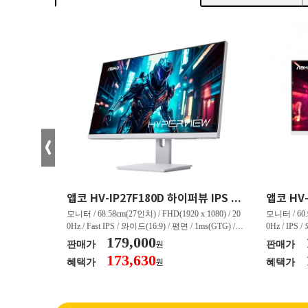
크로스오버 34WG165Hz CURVED R1500 400 White 게이밍 무결점
앱코 HV-IP27F180D 하이퍼뷰 IPS FHD 200 HDR 무결점
(3440 x 144
모니터 / 68.58cm(27인치) / FHD(1920 x 1080) / 20
모니터 / 60.9
/ 커브드 / 15
0Hz / Fast IPS / 와이드(16:9) / 평면 / 1ms(GTG) / 3
0Hz / IPS 
/ 스피커 내장 /
50nit / 1,000:1 / 헤드폰 아웃 / LED 조명 / 틸트(상
179,000
50nit / 1
판매가
판매가
원
.45kg / [색
하) / 6kg / [색상영역] / sRGB:128% / Adobe RGB:8
하) / 4.9kg
173,630
혜택가
혜택가
원
30% / DCI-P
5% / DCI-P3:91% / NTSC:90% / [게임특화] / 조준
80% / DCI
 블랙 이퀄라이
선 표시 / Adaptive Sync / FreeSync / [단자정보] / H
선 표시 / Ada
eeSync / [단자
DMI / DP
DMI / DP