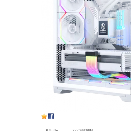
제품코드
2770883984