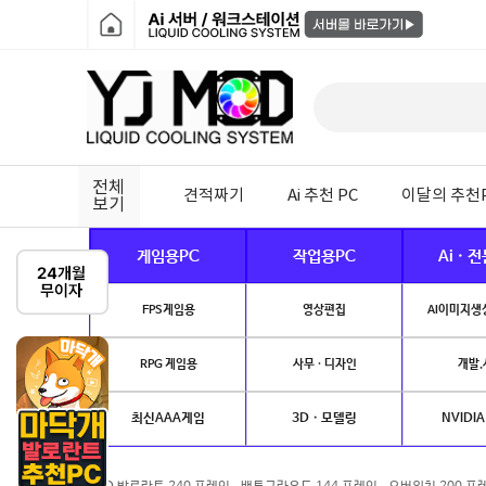
전체
견적짜기
Ai 추천 PC
이달의 추천
보기
게임용PC
작업용PC
Ai · 
FPS게임용
영상편집
AI이미지생성
RPG 게임용
사무 · 디자인
개발.
최신AAA게임
3D · 모델링
NVIDIA