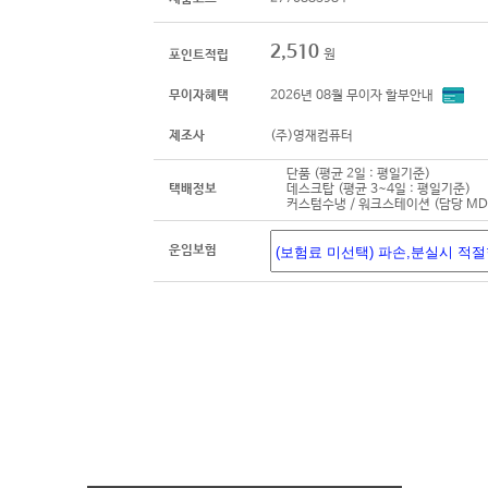
2,510
원
포인트적립
무이자혜택
2026년 08월 무이자 할부안내
제조사
(주)영재컴퓨터
단품 (평균 2일 : 평일기준)
택배정보
데스크탑 (평균 3~4일 : 평일기준)
커스텀수냉 / 워크스테이션 (담당 M
운임보험