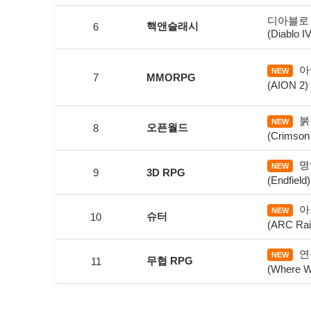
디아블로 
핵앤슬래시
6
(Diablo IV
아
NEW
7
MMORPG
(AION 2)
붉
NEW
오픈월드
8
(Crimson
명
NEW
9
3D RPG
(Endfield)
아
NEW
슈터
10
(ARC Rai
연
NEW
무협 RPG
11
(Where W