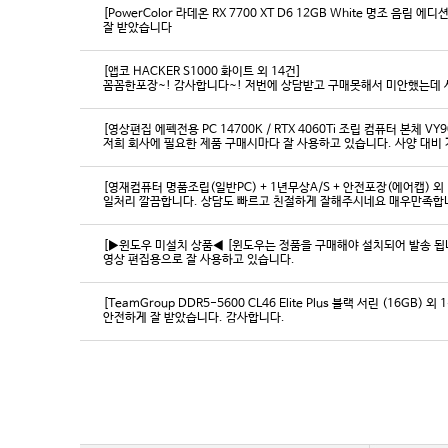
[PowerColor 라데온 RX 7700 XT D6 12GB White 명조 음림 
잘 받았습니다
[앱코 HACKER S1000 화이트 외 14건]
꼼꼼한포장~! 감사합니다~! 저번에 상담받고 구매못해서 미안했는데 
[영상편집 에펙전용 PC 14700K / RTX 4060Ti 조립 컴퓨터 본체 VY9
[영재컴퓨터 명품조립(일반PC) + 1년무상A/S + 안전포장(에어캡) 외 
일처리 깔끔합니다. 상담도 빠르고 친절하게 잘해주시네요 매우만족합
[▶윈도우 미설치 상품◀ [윈도우는 정품을 구매해야 설치되어 발송 됩니다
영상 편집용으로 잘 사용하고 있습니다.
[TeamGroup DDR5-5600 CL46 Elite Plus 블랙 서린 (16GB) 외 
안전하게 잘 받았습니다. 감사합니다.