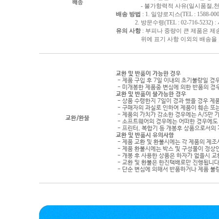
배송
- 불가항력적 사유(일시품절,천재지
배송 방법
: 1. 일양로지스(TEL : 1588-000
2. 방문수령(TEL : 02-716-5232)
유의 사항
: 부피나 중량이 큰 제품은 제
위에 표기 사항 이외의 배송을 원하
교환 및 반품이 가능한 경우
- 제품 구입 후 7일 이내의 초기불량일 경
- 미개봉한 제품중 변심에 의한 반품의 경
교환 및 반품이 불가능한 경우
- 상품 수령한지 7일이 경과 했을 경우 제품
- 구매자의 과실로 인하여 제품이 훼손 또
- 제품의 가치가 감소한 경우에는 A/S만 
교환/환불
- 소프트웨어의 경우에는 어떠한 경우에도 
- 프린터, 복합기 등 개봉후 상품으로서의
교환 및 반품시 유의사항
- 제품 교환 및 환불시에는 각 제품의 제조
- 제품 환불시에는 박스 및 구성물이 정상
- 개봉 후 사용한 상품은 하자가 없을시 
- 교환 및 환불은 한진택배로만 진행됩니다
- 단순 변심에 의해서 반품하거나 제품 불