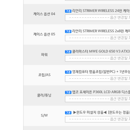
리안리 STRIMER WIRELESS 24핀 케이
케이스 옵션 04
리안리 STRIMER WIRELESS 2x8핀 케
케이스 옵션 05
쿨러마스터 MWE GOLD 650 V3 ATX
파워
영재컴퓨터 명품조립(일반PC) + 1년무상
조립/AS
앱코 포세이돈 P360L LCD ARGB 디
쿨러/튜닝
▶윈도우 미설치 상품◀ [윈도우는 정품
S/W