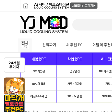
전체
견적짜기
Ai 추천 PC
이달의 추천
보기
게임용PC
작업용PC
Ai · 
FPS게임용
영상편집
AI이미지생성
RPG 게임용
사무 · 디자인
개발.
최신AAA게임
3D · 모델링
NVIDIA