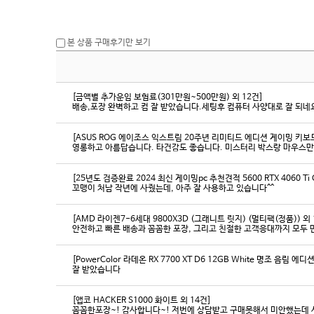
본 상품 구매후기만 보기
[금액별 추가운임 보험료(301만원~500만원) 외 12건]
배송,포장 완벽하고 컴 잘 받았습니다.세팅후 컴퓨터 사양대로 잘 되네요
[ASUS ROG 에이조스 익스트림 20주년 리미티드 에디션 게이밍 키보
영롱하고 아름답습니다. 타건감도 좋습니다. 미스터리 박스랑 마우스만
[25년도 검증완료 2024 최신 게이밍pc 추천견적 5600 RTX 4060 Ti
꼬맹이 처남 작년에 사줬는데, 아주 잘 사용하고 있습니다^^
[AMD 라이젠7-6세대 9800X3D (그래니트 릿지) (멀티팩(정품)) 외 
[PowerColor 라데온 RX 7700 XT D6 12GB White 명조 음림 
잘 받았습니다
[앱코 HACKER S1000 화이트 외 14건]
꼼꼼한포장~! 감사합니다~! 저번에 상담받고 구매못해서 미안했는데 