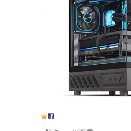
제품코드
2774941996