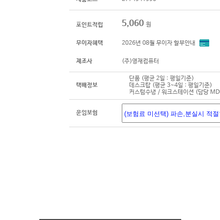
5,060
원
포인트적립
무이자혜택
2026년 08월 무이자 할부안내
제조사
(주)영재컴퓨터
단품 (평균 2일 : 평일기준)
택배정보
데스크탑 (평균 3~4일 : 평일기준)
커스텀수냉 / 워크스테이션 (담당 M
운임보험