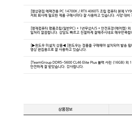
[영상편집 에펙전용 PC 14700K / RTX 4060Ti 조립 컴퓨터 본체 VY9
[영재컴퓨터 명품조립(일반PC) + 1년무상A/S + 안전포장(에어캡) 외 
일처리 깔끔합니다. 상담도 빠르고 친절하게 잘해주시네요 매우만족합
[▶윈도우 미설치 상품◀ [윈도우는 정품을 구매해야 설치되어 발송 됩니다
영상 편집용으로 잘 사용하고 있습니다.
[TeamGroup DDR5-5600 CL46 Elite Plus 블랙 서린 (16GB) 외 
안전하게 잘 받았습니다. 감사합니다.