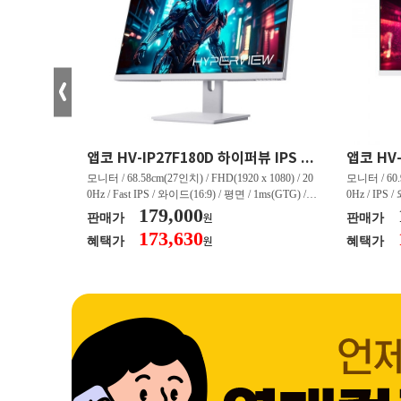
크로스오버 34WG165Hz CURVED R1500 400 White 게이밍 무결점
앱코 HV-IP27F180D 하이퍼뷰 IPS FHD 200 HDR 무결점
(3440 x 144
모니터 / 68.58cm(27인치) / FHD(1920 x 1080) / 20
모니터 / 60.9
/ 커브드 / 15
0Hz / Fast IPS / 와이드(16:9) / 평면 / 1ms(GTG) / 3
0Hz / IPS 
/ 스피커 내장 /
50nit / 1,000:1 / 헤드폰 아웃 / LED 조명 / 틸트(상
179,000
50nit / 1
판매가
판매가
원
.45kg / [색
하) / 6kg / [색상영역] / sRGB:128% / Adobe RGB:8
하) / 4.9kg
173,630
혜택가
혜택가
원
30% / DCI-P
5% / DCI-P3:91% / NTSC:90% / [게임특화] / 조준
80% / DCI
 블랙 이퀄라이
선 표시 / Adaptive Sync / FreeSync / [단자정보] / H
선 표시 / Ada
eeSync / [단자
DMI / DP
DMI / DP