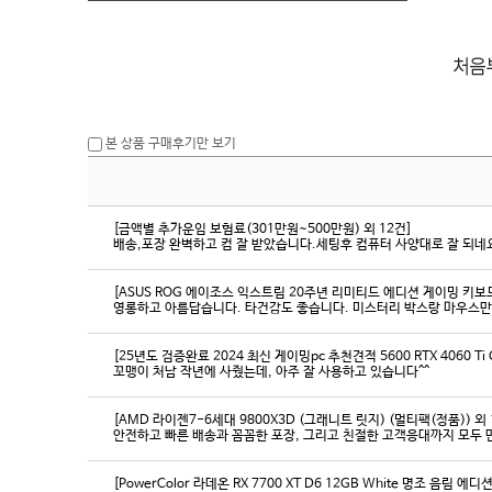
본 상품 구매후기만 보기
[금액별 추가운임 보험료(301만원~500만원) 외 12건]
배송,포장 완벽하고 컴 잘 받았습니다.세팅후 컴퓨터 사양대로 잘 되네요
[ASUS ROG 에이조스 익스트림 20주년 리미티드 에디션 게이밍 키보
영롱하고 아름답습니다. 타건감도 좋습니다. 미스터리 박스랑 마우스만
[25년도 검증완료 2024 최신 게이밍pc 추천견적 5600 RTX 4060 Ti
꼬맹이 처남 작년에 사줬는데, 아주 잘 사용하고 있습니다^^
[AMD 라이젠7-6세대 9800X3D (그래니트 릿지) (멀티팩(정품)) 외 
[PowerColor 라데온 RX 7700 XT D6 12GB White 명조 음림 