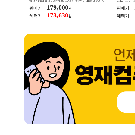
/ 커브드 / 15
0Hz / Fast IPS / 와이드(16:9) / 평면 / 1ms(GTG) / 3
0Hz / IPS 
/ 스피커 내장 /
50nit / 1,000:1 / 헤드폰 아웃 / LED 조명 / 틸트(상
179,000
50nit / 1
판매가
판매가
원
.45kg / [색
하) / 6kg / [색상영역] / sRGB:128% / Adobe RGB:8
하) / 4.9kg
173,630
혜택가
혜택가
원
30% / DCI-P
5% / DCI-P3:91% / NTSC:90% / [게임특화] / 조준
80% / DCI
 블랙 이퀄라이
선 표시 / Adaptive Sync / FreeSync / [단자정보] / H
선 표시 / Ada
eeSync / [단자
DMI / DP
DMI / DP