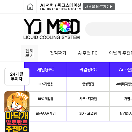
전체
견적짜기
Ai 추천 PC
이달의 추천
보기
게임용PC
작업용PC
Ai · 
FPS게임용
영상편집
AI이미지생성
RPG 게임용
사무 · 디자인
개발.
최신AAA게임
3D · 모델링
NVIDIA