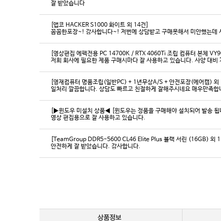
잘 받았습니다
[앱코 HACKER S1000 화이트 외 14건]
꼼꼼한포장~! 감사합니다~! 저번에 상담받고 구매못해서 미안했는데 
[영상편집 에펙전용 PC 14700K / RTX 4060Ti 조립 컴퓨터 본체 VY9
[영재컴퓨터 명품조립(일반PC) + 1년무상A/S + 안전포장(에어캡) 외 
일처리 깔끔합니다. 상담도 빠르고 친절하게 잘해주시네요 매우만족합
[▶윈도우 미설치 상품◀ [윈도우는 정품을 구매해야 설치되어 발송 됩니다
영상 편집용으로 잘 사용하고 있습니다.
[TeamGroup DDR5-5600 CL46 Elite Plus 블랙 서린 (16GB) 외 
안전하게 잘 받았습니다. 감사합니다.