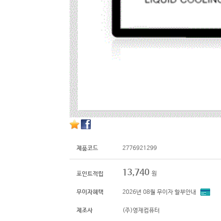
제품코드
2776921299
13,740
원
포인트적립
무이자혜택
2026년 08월 무이자 할부안내
제조사
(주)영재컴퓨터