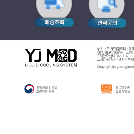
상호 : (주)영재컴퓨터 | 대표
개인정보관리책임자 : 고영은 
고객만족센터 : 02-716-5232 |
고객만족센터 운영시간 안내 : 
Copyright(c) youngjaeco