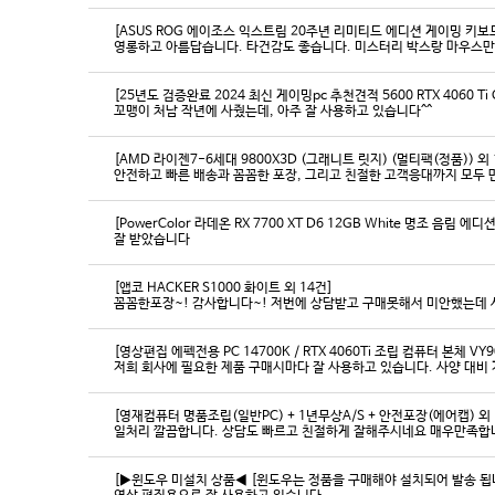
[ASUS ROG 에이조스 익스트림 20주년 리미티드 에디션 게이밍 키보
영롱하고 아름답습니다. 타건감도 좋습니다. 미스터리 박스랑 마우스만
[25년도 검증완료 2024 최신 게이밍pc 추천견적 5600 RTX 4060 Ti
꼬맹이 처남 작년에 사줬는데, 아주 잘 사용하고 있습니다^^
[AMD 라이젠7-6세대 9800X3D (그래니트 릿지) (멀티팩(정품)) 외 
[PowerColor 라데온 RX 7700 XT D6 12GB White 명조 음림 
잘 받았습니다
[앱코 HACKER S1000 화이트 외 14건]
꼼꼼한포장~! 감사합니다~! 저번에 상담받고 구매못해서 미안했는데 
[영상편집 에펙전용 PC 14700K / RTX 4060Ti 조립 컴퓨터 본체 VY9
[영재컴퓨터 명품조립(일반PC) + 1년무상A/S + 안전포장(에어캡) 외 
일처리 깔끔합니다. 상담도 빠르고 친절하게 잘해주시네요 매우만족합
[▶윈도우 미설치 상품◀ [윈도우는 정품을 구매해야 설치되어 발송 됩니다