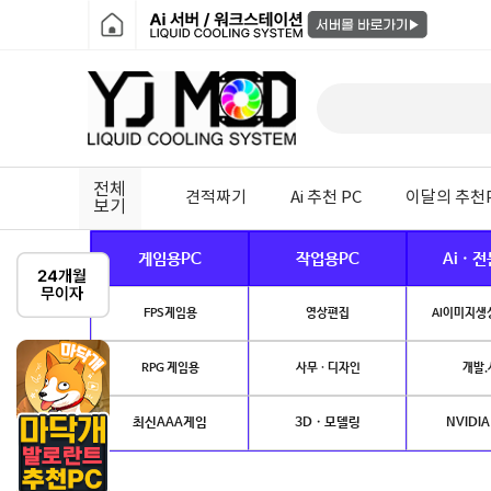
전체
견적짜기
Ai 추천 PC
이달의 추천
보기
게임용PC
작업용PC
Ai · 
FPS게임용
영상편집
AI이미지생성
RPG 게임용
사무 · 디자인
개발.
최신AAA게임
3D · 모델링
NVIDIA