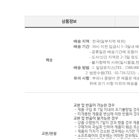
배송 지역
: 전국(일부지역 제외)
배송 기간
: 16시 이전 입금시 1~3일내
- 공휴일은 배송기간에 포함이 되
- 도서/산간 지역은 2~3일 정도 
배송
- 불가항력적 사유(일시품절,천재지
배송 방법
: 1. 일양로지스(TEL : 1588-000
2. 방문수령(TEL : 02-716-5232)
유의 사항
: 부피나 중량이 큰 제품은 제
위에 표기 사항 이외의 배송을 원하
교환 및 반품이 가능한 경우
- 제품 구입 후 7일 이내의 초기불량일 경
- 미개봉한 제품중 변심에 의한 반품의 경
교환 및 반품이 불가능한 경우
- 상품 수령한지 7일이 경과 했을 경우 제품
- 구매자의 과실로 인하여 제품이 훼손 또
- 제품의 가치가 감소한 경우에는 A/S만 
교환/환불
- 소프트웨어의 경우에는 어떠한 경우에도 