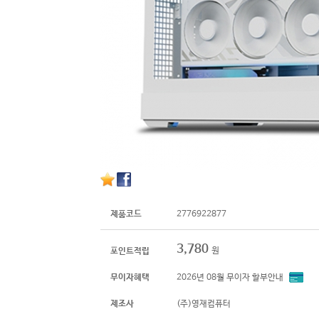
제품코드
2776922877
3,780
원
포인트적립
무이자혜택
2026년 08월 무이자 할부안내
제조사
(주)영재컴퓨터