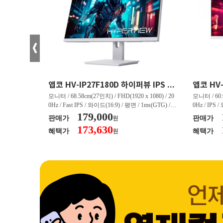
크로스오버 34WG165Hz CURVED R1500 400 White 게이밍 무결점
앱코 HV-IP27F180D 하이퍼뷰 IPS FHD 200 HDR 무결점
(3440 x 144
모니터 / 68.58cm(27인치) / FHD(1920 x 1080) / 20
모니터 / 60.9
/ 커브드 / 15
0Hz / Fast IPS / 와이드(16:9) / 평면 / 1ms(GTG) / 3
0Hz / IPS 
/ 스피커 내장 /
50nit / 1,000:1 / 헤드폰 아웃 / LED 조명 / 틸트(상
179,000
50nit / 1
판매가
판매가
원
.45kg / [색
하) / 6kg / [색상영역] / sRGB:128% / Adobe RGB:8
하) / 4.9kg
173,630
혜택가
혜택가
원
30% / DCI-P
5% / DCI-P3:91% / NTSC:90% / [게임특화] / 조준
80% / DCI
 블랙 이퀄라이
선 표시 / Adaptive Sync / FreeSync / [단자정보] / H
선 표시 / Ada
eeSync / [단자
DMI / DP
DMI / DP