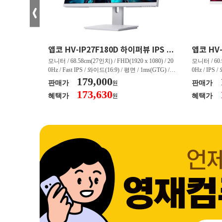
크로스오버 34WG165Hz CURVED R1500 400 White 게이밍 무결점
앱코 HV-IP27F180D 하이퍼뷰 IPS FHD 200 HDR 무결점
(3440 x 144
모니터 / 68.58cm(27인치) / FHD(1920 x 1080) / 20
모니터 / 60.9
/ 커브드 / 15
0Hz / Fast IPS / 와이드(16:9) / 평면 / 1ms(GTG) / 3
0Hz / IPS 
/ 스피커 내장 /
50nit / 1,000:1 / 헤드폰 아웃 / LED 조명 / 틸트(상
179,000
50nit / 1
판매가
판매가
원
.45kg / [색
하) / 6kg / [색상영역] / sRGB:128% / Adobe RGB:8
하) / 4.9kg
173,630
혜택가
혜택가
원
30% / DCI-P
5% / DCI-P3:91% / NTSC:90% / [게임특화] / 조준
80% / DCI
 블랙 이퀄라이
선 표시 / Adaptive Sync / FreeSync / [단자정보] / H
선 표시 / Ada
eeSync / [단자
DMI / DP
DMI / DP