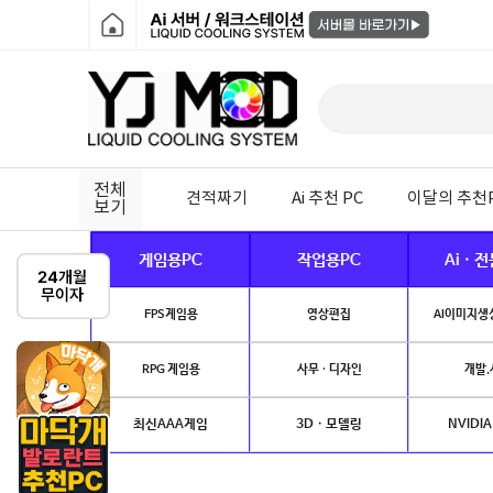
전체
견적짜기
Ai 추천 PC
이달의 추천
보기
게임용PC
작업용PC
Ai · 
FPS게임용
영상편집
AI이미지생성
RPG 게임용
사무 · 디자인
개발.
최신AAA게임
3D · 모델링
NVIDIA