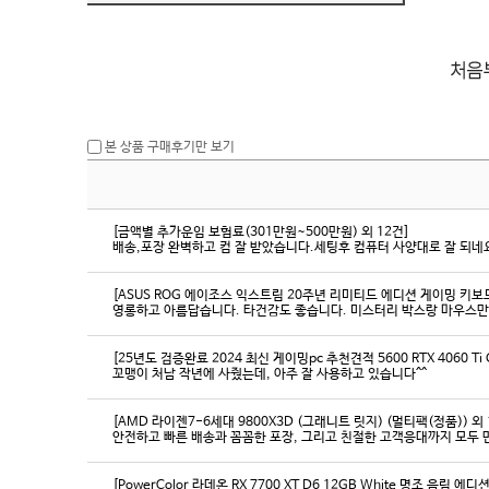
본 상품 구매후기만 보기
[금액별 추가운임 보험료(301만원~500만원) 외 12건]
배송,포장 완벽하고 컴 잘 받았습니다.세팅후 컴퓨터 사양대로 잘 되네요
[ASUS ROG 에이조스 익스트림 20주년 리미티드 에디션 게이밍 키보
영롱하고 아름답습니다. 타건감도 좋습니다. 미스터리 박스랑 마우스만
[25년도 검증완료 2024 최신 게이밍pc 추천견적 5600 RTX 4060 Ti
꼬맹이 처남 작년에 사줬는데, 아주 잘 사용하고 있습니다^^
[AMD 라이젠7-6세대 9800X3D (그래니트 릿지) (멀티팩(정품)) 외 
[PowerColor 라데온 RX 7700 XT D6 12GB White 명조 음림 