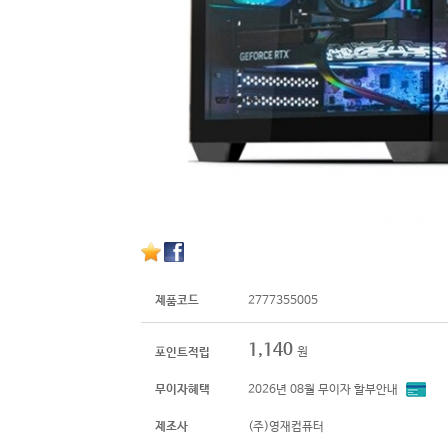
제품코드
2777355005
1,140
원
포인트적립
무이자혜택
2026년 08월 무이자 할부안내
제조사
(주)영재컴퓨터