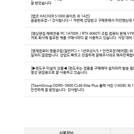
잘 받았습니다
[앱코 HACKER S1000 화이트 외 14건]
꼼꼼한포장~! 감사합니다~! 저번에 상담받고 구매못해서 미안했는데 
[영상편집 에펙전용 PC 14700K / RTX 4060Ti 조립 컴퓨터 본체 VY9
[영재컴퓨터 명품조립(일반PC) + 1년무상A/S + 안전포장(에어캡) 외 
일처리 깔끔합니다. 상담도 빠르고 친절하게 잘해주시네요 매우만족합
[▶윈도우 미설치 상품◀ [윈도우는 정품을 구매해야 설치되어 발송 됩니다
영상 편집용으로 잘 사용하고 있습니다.
[TeamGroup DDR5-5600 CL46 Elite Plus 블랙 서린 (16GB) 외 
안전하게 잘 받았습니다. 감사합니다.