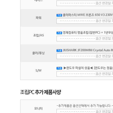
케이스
쿨러마스터 MWE 브론즈 650 V3 230V 
파워
영재컴퓨터 명품조립(일반PC) + 1년무상
조립/AS
JIUSHARK JF200MINI Crystal Auto 
쿨러/튜닝
▶윈도우 미설치 상품◀ [윈도우는 정품
S/W
-추가제품은 옵션선택에서 추가 가능합니다.
모니터