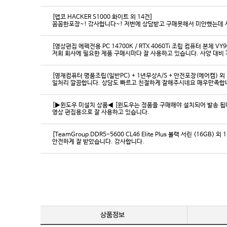
[앱코 HACKER S1000 화이트 외 14건]
꼼꼼한포장~! 감사합니다~! 저번에 상담받고 구매못해서 미안했는데 
[영상편집 에펙전용 PC 14700K / RTX 4060Ti 조립 컴퓨터 본체 VY9
[영재컴퓨터 명품조립(일반PC) + 1년무상A/S + 안전포장(에어캡) 외 
일처리 깔끔합니다. 상담도 빠르고 친절하게 잘해주시네요 매우만족합
[▶윈도우 미설치 상품◀ [윈도우는 정품을 구매해야 설치되어 발송 됩니다
영상 편집용으로 잘 사용하고 있습니다.
[TeamGroup DDR5-5600 CL46 Elite Plus 블랙 서린 (16GB) 외 
안전하게 잘 받았습니다. 감사합니다.