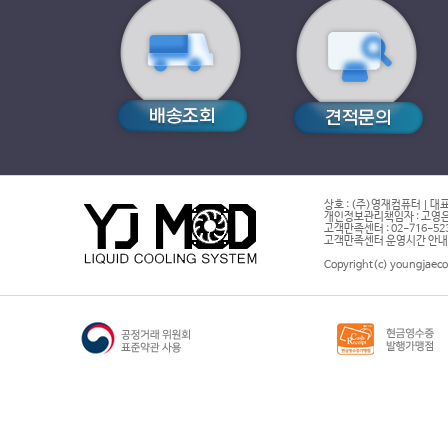
상호 : (주)영재컴퓨터 | 대표
개인정보관리책임자 : 고영은 
고객만족센터 : 02-716-5232 |
고객만족센터 운영시간 안내 : 
Copyright(c) youngjaeco