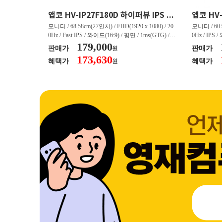
크로스오버 34WG165Hz CURVED R1500 400 White 게이밍 무결점
앱코 HV-IP27F180D 하이퍼뷰 IPS FHD 200 HDR 무결점
(3440 x 144
모니터 / 68.58cm(27인치) / FHD(1920 x 1080) / 20
모니터 / 60.9
/ 커브드 / 15
0Hz / Fast IPS / 와이드(16:9) / 평면 / 1ms(GTG) / 3
0Hz / IPS 
/ 스피커 내장 /
50nit / 1,000:1 / 헤드폰 아웃 / LED 조명 / 틸트(상
179,000
50nit / 1
판매가
판매가
원
.45kg / [색
하) / 6kg / [색상영역] / sRGB:128% / Adobe RGB:8
하) / 4.9kg
173,630
혜택가
혜택가
원
30% / DCI-P
5% / DCI-P3:91% / NTSC:90% / [게임특화] / 조준
80% / DCI
 블랙 이퀄라이
선 표시 / Adaptive Sync / FreeSync / [단자정보] / H
선 표시 / Ada
eeSync / [단자
DMI / DP
DMI / DP