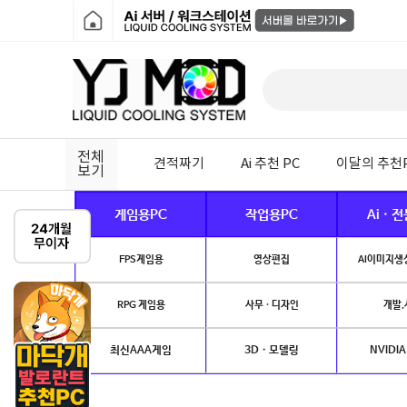
전체
견적짜기
Ai 추천 PC
이달의 추천
보기
게임용PC
작업용PC
Ai · 
FPS게임용
영상편집
AI이미지생성
RPG 게임용
사무 · 디자인
개발.
최신AAA게임
3D · 모델링
NVIDIA