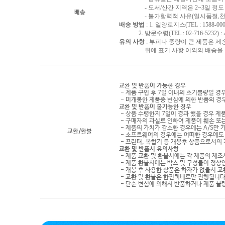
- 도서/산간 지역은 2~3일 정도 
배송
- 불가항력적 사유(일시품절,천재지
배송 방법
: 1. 일양로지스(TEL : 1588-000
2. 방문수령(TEL : 02-716-5232)
유의 사항
: 부피나 중량이 큰 제품은 제
위에 표기 사항 이외의 배송을 원하
교환 및 반품이 가능한 경우
- 제품 구입 후 7일 이내의 초기불량일 경
- 미개봉한 제품중 변심에 의한 반품의 경
교환 및 반품이 불가능한 경우
- 상품 수령한지 7일이 경과 했을 경우 제품
- 구매자의 과실로 인하여 제품이 훼손 또
- 제품의 가치가 감소한 경우에는 A/S만 
교환/환불
- 소프트웨어의 경우에는 어떠한 경우에도 
- 프린터, 복합기 등 개봉후 상품으로서의
교환 및 반품시 유의사항
- 제품 교환 및 환불시에는 각 제품의 제조
- 제품 환불시에는 박스 및 구성물이 정상
- 개봉 후 사용한 상품은 하자가 없을시 
- 교환 및 환불은 한진택배로만 진행됩니다
- 단순 변심에 의해서 반품하거나 제품 불