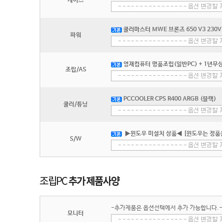
케이스
쿨러마스터 MWE 브론즈 650 V3 230V 
파워
영재컴퓨터 명품조립(일반PC) + 1년무상
조립/AS
PCCOOLER CPS R400 ARGB (블랙)
쿨러/튜닝
▶윈도우 미설치 상품◀ [윈도우는 정품
S/W
-추가제품은 옵션선택에서 추가 가능합니다.
모니터