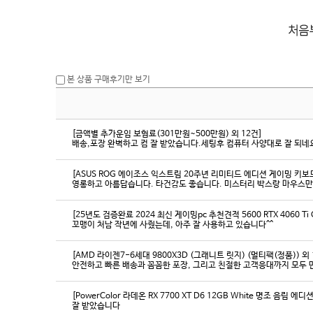
본 상품 구매후기만 보기
[금액별 추가운임 보험료(301만원~500만원) 외 12건]
배송,포장 완벽하고 컴 잘 받았습니다.세팅후 컴퓨터 사양대로 잘 되네요
[ASUS ROG 에이조스 익스트림 20주년 리미티드 에디션 게이밍 키보
영롱하고 아름답습니다. 타건감도 좋습니다. 미스터리 박스랑 마우스만
[25년도 검증완료 2024 최신 게이밍pc 추천견적 5600 RTX 4060 Ti
꼬맹이 처남 작년에 사줬는데, 아주 잘 사용하고 있습니다^^
[AMD 라이젠7-6세대 9800X3D (그래니트 릿지) (멀티팩(정품)) 외 
[PowerColor 라데온 RX 7700 XT D6 12GB White 명조 음림 
잘 받았습니다