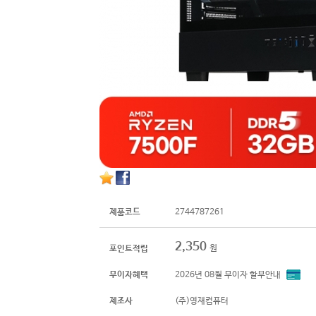
제품코드
2744787261
2,350
원
포인트적립
무이자혜택
2026년 08월 무이자 할부안내
제조사
(주)영재컴퓨터