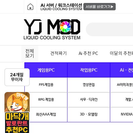
전체
견적짜기
Ai 추천 PC
이달의 추천
보기
게임용PC
작업용PC
Ai · 
FPS게임용
영상편집
AI이미지생성
RPG 게임용
사무 · 디자인
개발.
최신AAA게임
3D · 모델링
NVIDIA