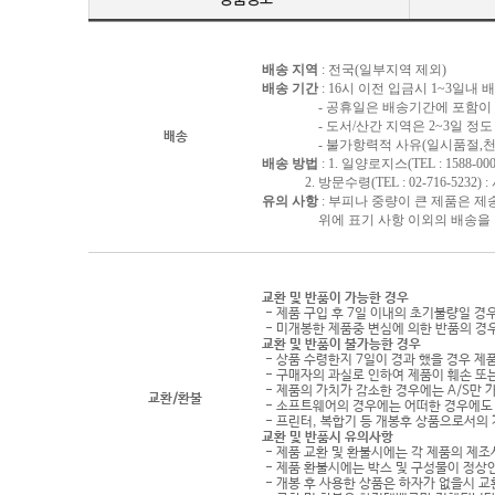
배송 지역
: 전국(일부지역 제외)
배송 기간
: 16시 이전 입금시 1~3일내
- 공휴일은 배송기간에 포함이 되
- 도서/산간 지역은 2~3일 정도 
배송
- 불가항력적 사유(일시품절,천재지
배송 방법
: 1. 일양로지스(TEL : 1588-000
2. 방문수령(TEL : 02-716-5232)
유의 사항
: 부피나 중량이 큰 제품은 제
위에 표기 사항 이외의 배송을 원하
교환 및 반품이 가능한 경우
- 제품 구입 후 7일 이내의 초기불량일 경
- 미개봉한 제품중 변심에 의한 반품의 경
교환 및 반품이 불가능한 경우
- 상품 수령한지 7일이 경과 했을 경우 제품
- 구매자의 과실로 인하여 제품이 훼손 또
- 제품의 가치가 감소한 경우에는 A/S만 
교환/환불
- 소프트웨어의 경우에는 어떠한 경우에도 
- 프린터, 복합기 등 개봉후 상품으로서의
교환 및 반품시 유의사항
- 제품 교환 및 환불시에는 각 제품의 제조
- 제품 환불시에는 박스 및 구성물이 정상
- 개봉 후 사용한 상품은 하자가 없을시 