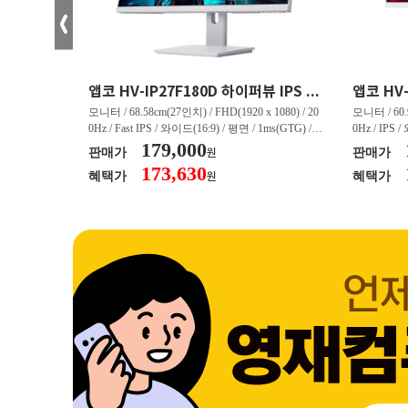
크로스오버 34WG165Hz CURVED R1500 400 White 게이밍 무결점
앱코 HV-IP27F180D 하이퍼뷰 IPS FHD 200 HDR 무결점
(3440 x 144
모니터 / 68.58cm(27인치) / FHD(1920 x 1080) / 20
모니터 / 60.9
/ 커브드 / 15
0Hz / Fast IPS / 와이드(16:9) / 평면 / 1ms(GTG) / 3
0Hz / IPS 
/ 스피커 내장 /
50nit / 1,000:1 / 헤드폰 아웃 / LED 조명 / 틸트(상
179,000
50nit / 1
판매가
판매가
원
.45kg / [색
하) / 6kg / [색상영역] / sRGB:128% / Adobe RGB:8
하) / 4.9kg
173,630
혜택가
혜택가
원
30% / DCI-P
5% / DCI-P3:91% / NTSC:90% / [게임특화] / 조준
80% / DCI
 블랙 이퀄라이
선 표시 / Adaptive Sync / FreeSync / [단자정보] / H
선 표시 / Ada
eeSync / [단자
DMI / DP
DMI / DP