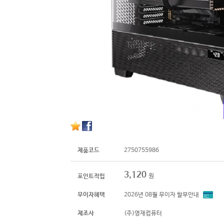
제품코드
2750755986
3,120
원
포인트적립
무이자혜택
2026년 08월 무이자 할부안내
제조사
(주)영재컴퓨터