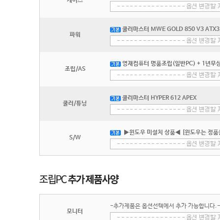
케이스
쿨러마스터 MWE GOLD 850 V3 ATX3
파워
영재컴퓨터 명품조립(일반PC) + 1년무상
조립/AS
쿨러마스터 HYPER 612 APEX
쿨러/튜닝
▶윈도우 미설치 상품◀ [윈도우는 정품
S/W
-추가제품은 옵션선택에서 추가 가능합니다.
모니터