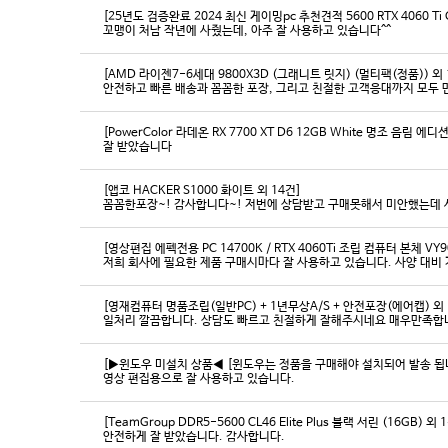
[25년도 검증완료 2024 최신 게이밍pc 추천견적 5600 RTX 4060 Ti
꼬맹이 처남 작년에 사줬는데, 아주 잘 사용하고 있습니다^^
[AMD 라이젠7-6세대 9800X3D (그래니트 릿지) (멀티팩(정품)) 외 
[PowerColor 라데온 RX 7700 XT D6 12GB White 명조 음림 
잘 받았습니다
[앱코 HACKER S1000 화이트 외 14건]
꼼꼼한포장~! 감사합니다~! 저번에 상담받고 구매못해서 미안했는데 
[영상편집 에펙전용 PC 14700K / RTX 4060Ti 조립 컴퓨터 본체 VY9
[영재컴퓨터 명품조립(일반PC) + 1년무상A/S + 안전포장(에어캡) 외 
일처리 깔끔합니다. 상담도 빠르고 친절하게 잘해주시네요 매우만족합
[▶윈도우 미설치 상품◀ [윈도우는 정품을 구매해야 설치되어 발송 됩니다
영상 편집용으로 잘 사용하고 있습니다.
[TeamGroup DDR5-5600 CL46 Elite Plus 블랙 서린 (16GB) 외 
안전하게 잘 받았습니다. 감사합니다.