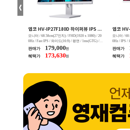
크로스오버 34WG165Hz CURVED R1500 400 White 게이밍 무결점
앱코 HV-IP27F180D 하이퍼뷰 IPS FHD 200 HDR 무결점
(3440 x 144
모니터 / 68.58cm(27인치) / FHD(1920 x 1080) / 20
모니터 / 60.9
/ 커브드 / 15
0Hz / Fast IPS / 와이드(16:9) / 평면 / 1ms(GTG) / 3
0Hz / IPS 
/ 스피커 내장 /
50nit / 1,000:1 / 헤드폰 아웃 / LED 조명 / 틸트(상
179,000
50nit / 1
판매가
판매가
원
.45kg / [색
하) / 6kg / [색상영역] / sRGB:128% / Adobe RGB:8
하) / 4.9kg
173,630
혜택가
혜택가
원
30% / DCI-P
5% / DCI-P3:91% / NTSC:90% / [게임특화] / 조준
80% / DCI
 블랙 이퀄라이
선 표시 / Adaptive Sync / FreeSync / [단자정보] / H
선 표시 / Ada
eeSync / [단자
DMI / DP
DMI / DP