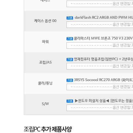
케이스
darkFlash RC2 ARGB AND PWM H
케이스 옵션 00
쿨러마스터 MWE 브론즈 750 V3 230V
파워
영재컴퓨터 명품조립(일반PC) + 2년무상
조립/AS
3RSYS Socoool RC270 ARGB (화이트
쿨러/튜닝
▶윈도우 미설치 상품◀ [윈도우는 정품
S/W