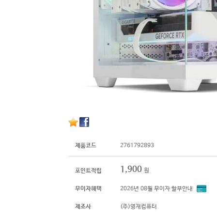
제품코드
2761792893
1,900
원
포인트적립
무이자혜택
2026년 08월 무이자 할부안내
제조사
(주)영재컴퓨터