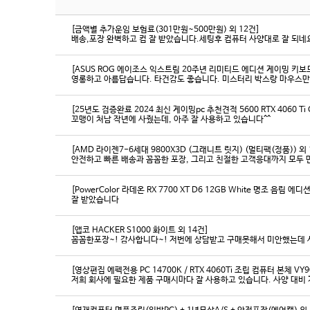
[금액별 추가운임 보험료(301만원~500만원) 외 12건]
배송,포장 완벽하고 컴 잘 받았습니다.세팅후 컴퓨터 사양대로 잘 되네요
[ASUS ROG 에이조스 익스트림 20주년 리미티드 에디션 게이밍 키보
영롱하고 아름답습니다. 타건감도 좋습니다. 미스터리 박스랑 마우스만
[25년도 검증완료 2024 최신 게이밍pc 추천견적 5600 RTX 4060 Ti
꼬맹이 처남 작년에 사줬는데, 아주 잘 사용하고 있습니다^^
[AMD 라이젠7-6세대 9800X3D (그래니트 릿지) (멀티팩(정품)) 외 
[PowerColor 라데온 RX 7700 XT D6 12GB White 명조 음림 
잘 받았습니다
[앱코 HACKER S1000 화이트 외 14건]
꼼꼼한포장~! 감사합니다~! 저번에 상담받고 구매못해서 미안했는데 
[영상편집 에펙전용 PC 14700K / RTX 4060Ti 조립 컴퓨터 본체 VY9