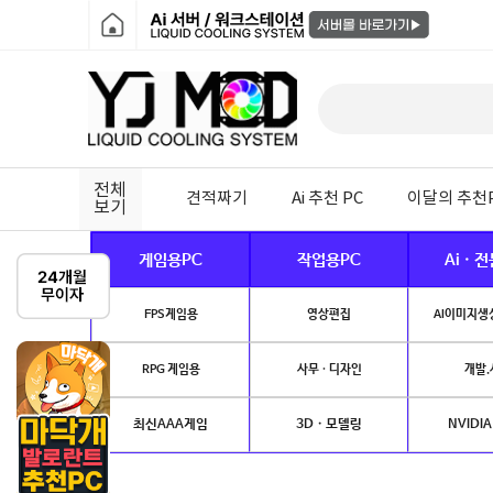
전체
견적짜기
Ai 추천 PC
이달의 추천
보기
게임용PC
작업용PC
Ai · 
FPS게임용
영상편집
AI이미지생성
RPG 게임용
사무 · 디자인
개발.
최신AAA게임
3D · 모델링
NVIDIA