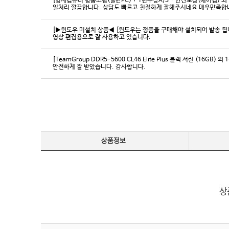
[영재컴퓨터 명품조립(일반PC) + 1년무상A/S + 안전포장(에어캡) 외 
일처리 깔끔합니다. 상담도 빠르고 친절하게 잘해주시네요 매우만족합
[▶윈도우 미설치 상품◀ [윈도우는 정품을 구매해야 설치되어 발송 됩니다
영상 편집용으로 잘 사용하고 있습니다.
[TeamGroup DDR5-5600 CL46 Elite Plus 블랙 서린 (16GB) 외 
안전하게 잘 받았습니다. 감사합니다.