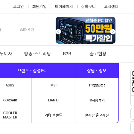
로그인
회원가입
마이페이지
장바구니
고객센터
적
#MD 추천
월 무이자
방송·스트리밍
B2B
출고현황
브랜드 · 감성PC
상담 · 정보
ASUS
MSI
1:1맞춤상담
CORSAIR
LIAN LI
실사용 후기
COOLER
기타 브랜드
실시간 출고사진
MASTER