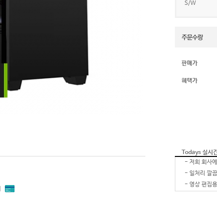
S/W
판매가
혜택가
Todays 실시
-
-
-
내
-
-
잘 받았습