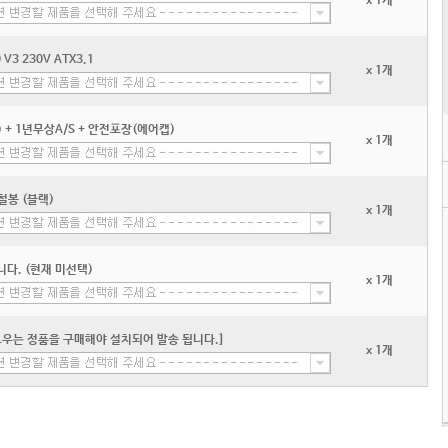
x 1개
3 230V ATX3.1
x 1개
+ 1년무상A/S + 안전포장(에어캡)
x 1개
쌍철봉 (블랙)
x 1개
다. (현재 미선택)
x 1개
우는 정품을 구매해야 설치되어 발송 됩니다.]
x 1개