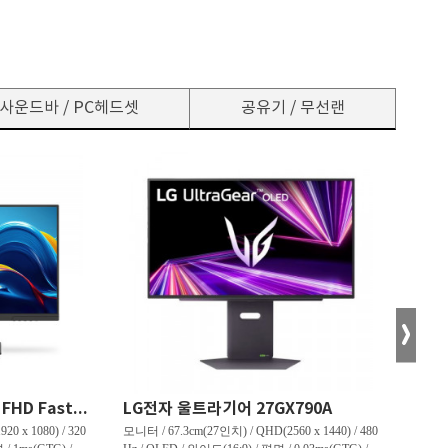
사운드바 / PC헤드셋
공유기 / 무선랜
한성컴퓨터 TFG24F32P FHD Fast IPS 리얼 320 게이밍 무결점
LG전자 울트라기어 27GX790A
0 x 1080) / 320
모니터 / 67.3cm(27인치) / QHD(2560 x 1440) / 480
모니터 /