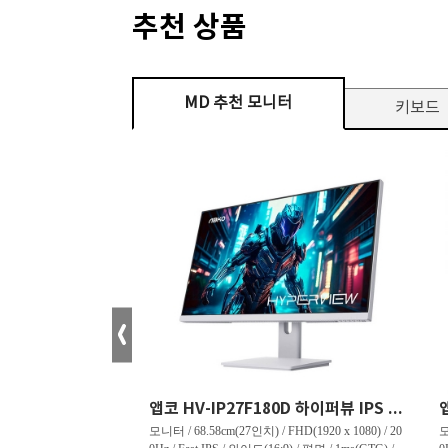
추천 상품
MD 추천 모니터
키보드
크로스오버 34WG165Hz CURVED R1500 400 White 게이밍 무결점
앱코 HV-IP27F180D 하이퍼뷰 IPS FHD 200 HDR 무결점
tra WQHD(3440 x 144
모니터 / 68.58cm(27인치) / FHD(1920 x 1080) / 20
모