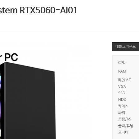
stem RTX5060-AI01
배틀그라운드
CPU
RAM
메인보드
VGA
SSD
HDD
케이스
파워
조립/AS
쿨러/튜닝
모니터