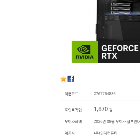
제품코드
2767764836
1,870
원
포인트적립
무이자혜택
2026년 08월 무이자 할부안
제조사
(주)영재컴퓨터