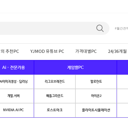
#월간견
의 추천PC
YJMOD 유튜브 PC
가격대별PC
24/36개
Ai · 전문가용
게임별PC
AI이미지생성 · 딥러닝
리그오브레전드
발로란트
개발.서버
배틀그라운드
아이온2
NVIDIA AI PC
로스트아크
플라이트시뮬레이션