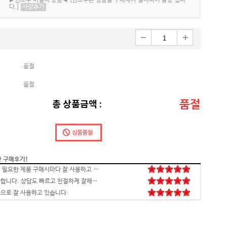
▶윈도우 미설치 상품◀ [윈도우는 정품을 구매해야 설치되어 발송 됩니
다.]
사양추가
품절
품절
품절
총 상품금액 :
간 구매후기!
배송,포장 완벽하고 컴 잘 받았습니다.세팅후 컴퓨터 사양대로 잘 되네요. 감사합니다. 발열,소리 1도 없는거 실화임 ㅋㅋㅋ
영롱하고 아름답습니다. 타건감도 좋습니다. 미스터리 박스랑 마우스만 사면 돼겠네요
꼬맹이 처남 작년에 사줬는데, 아주 잘 사용하고 있습니다^^
안전하고 빠른 배송과 꼼꼼한 포장, 그리고 친절한 고객응대까지 모두 만족스럽습니다. 고장없이 잘 쓸 수 있기를 바래봅니다.조만간 업무용으로 재구매 하도록 하겠습니다. 감사합니다.
니다