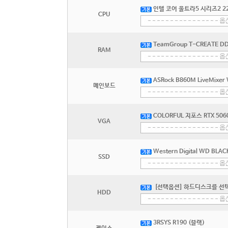
인텔 코어 울트라5 시리즈2 2
CPU
TeamGroup T-CREATE DD
RAM
ASRock B860M LiveMixe
메인보드
COLORFUL 지포스 RTX 50
VGA
Western Digital WD BLA
SSD
[선택옵션] 하드디스크를 선
HDD
3RSYS R190 (블랙)