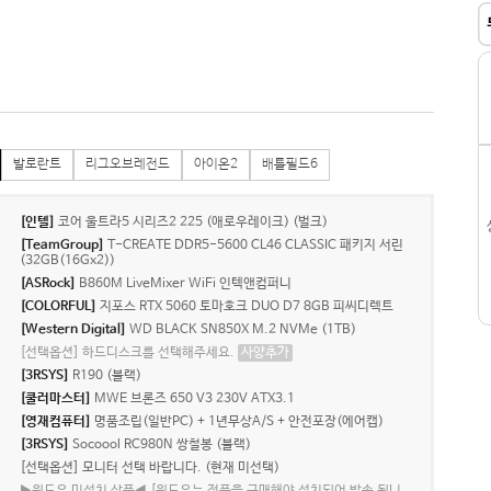
발로란트
리그오브레전드
아이온2
배틀필드6
[인텔]
코어 울트라5 시리즈2 225 (애로우레이크) (벌크)
[TeamGroup]
T-CREATE DDR5-5600 CL46 CLASSIC 패키지 서린
(32GB(16Gx2))
[ASRock]
B860M LiveMixer WiFi 인텍앤컴퍼니
[COLORFUL]
지포스 RTX 5060 토마호크 DUO D7 8GB 피씨디렉트
[Western Digital]
WD BLACK SN850X M.2 NVMe (1TB)
[선택옵션] 하드디스크를 선택해주세요.
사양추가
[3RSYS]
R190 (블랙)
[쿨러마스터]
MWE 브론즈 650 V3 230V ATX3.1
[영재컴퓨터]
명품조립(일반PC) + 1년무상A/S + 안전포장(에어캡)
[3RSYS]
Socoool RC980N 쌍철봉 (블랙)
[선택옵션] 모니터 선택 바랍니다. (현재 미선택)