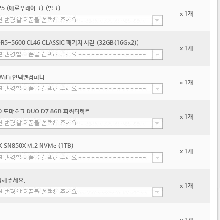
25 (애로우레이크) (벌크)
x 1개
R5-5600 CL46 CLASSIC 패키지 서린 (32GB(16Gx2))
x 1개
r WiFi 인텍앤컴퍼니
x 1개
60 토마호크 DUO D7 8GB 피씨디렉트
x 1개
CK SN850X M.2 NVMe (1TB)
x 1개
택해주세요.
x 1개