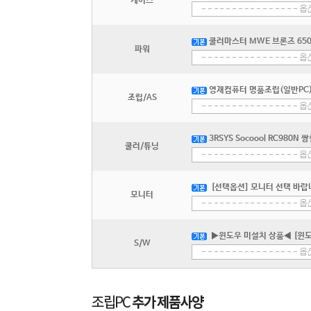
케이스
쿨러마스터 MWE 브론즈 650 V
파워
영재컴퓨터 명품조립(일반PC) 
조립/AS
3RSYS Socoool RC980N 
쿨러/튜닝
[선택옵션] 모니터 선택 바랍니
모니터
▶윈도우 미설치 상품◀ [윈도
S/W