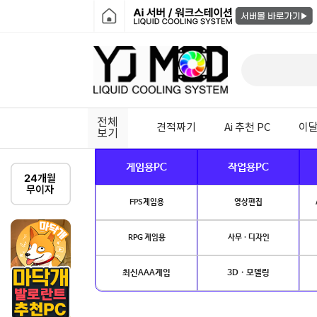
전체
견적짜기
Ai 추천 PC
이달
보기
게임용PC
작업용PC
FPS게임용
영상편집
RPG 게임용
사무 · 디자인
최신AAA게임
3D · 모델링