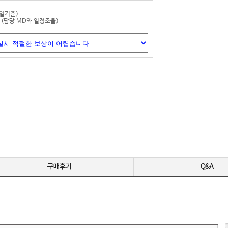
-
-
평일기준)
(담당 MD와 일정조율)
-
-
영상 편집용