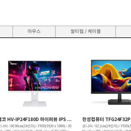
마우스
멀티텝 / 케이블
앱코 HV-IP24F180D 하이퍼뷰 IPS FHD 180 HDR 무결점
니터 / 60.96cm(24인치) / FHD(1920 x 1080) / 20
모니터 / 62.2cm(24인치) / FHD(192