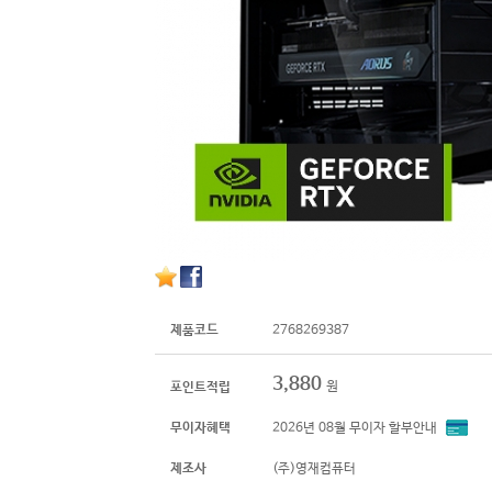
제품코드
2768269387
3,880
원
포인트적립
무이자혜택
2026년 08월 무이자 할부안내
제조사
(주)영재컴퓨터