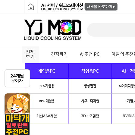
전체
견적짜기
Ai 추천 PC
이달의 추천
보기
게임용PC
작업용PC
Ai · 
FPS게임용
영상편집
AI이미지생성
RPG 게임용
사무 · 디자인
개발.
최신AAA게임
3D · 모델링
NVIDIA