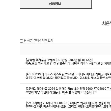
본 상품 구매후기만 보기
[금액별 추가운임 보험료(301만원~500만원) 외 12건]
배송,포장 완벽하고 컴 잘 받았습니다.세팅후 컴퓨터 사양대로 잘 되네요
[ASUS ROG 에이조스 익스트림 20주년 리미티드 에디션 게이밍 키보
영롱하고 아름답습니다. 타건감도 좋습니다. 미스터리 박스랑 마우스만
[25년도 검증완료 2024 최신 게이밍pc 추천견적 5600 RTX 4060 Ti
꼬맹이 처남 작년에 사줬는데, 아주 잘 사용하고 있습니다^^
[AMD 라이젠7-6세대 9800X3D (그래니트 릿지) (멀티팩(정품)) 외 