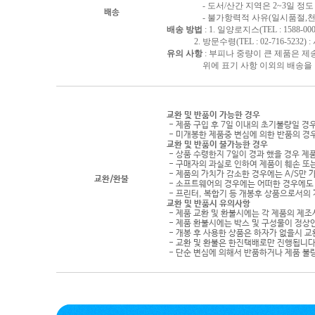
- 도서/산간 지역은 2~3일 정도 
배송
- 불가항력적 사유(일시품절,천재지
배송 방법
: 1. 일양로지스(TEL : 1588-000
2. 방문수령(TEL : 02-716-5232)
유의 사항
: 부피나 중량이 큰 제품은 제
위에 표기 사항 이외의 배송을 원하
교환 및 반품이 가능한 경우
- 제품 구입 후 7일 이내의 초기불량일 경
- 미개봉한 제품중 변심에 의한 반품의 경
교환 및 반품이 불가능한 경우
- 상품 수령한지 7일이 경과 했을 경우 제품
- 구매자의 과실로 인하여 제품이 훼손 또
- 제품의 가치가 감소한 경우에는 A/S만 
교환/환불
- 소프트웨어의 경우에는 어떠한 경우에도 
- 프린터, 복합기 등 개봉후 상품으로서의
교환 및 반품시 유의사항
- 제품 교환 및 환불시에는 각 제품의 제조
- 제품 환불시에는 박스 및 구성물이 정상
- 개봉 후 사용한 상품은 하자가 없을시 
- 교환 및 환불은 한진택배로만 진행됩니다
- 단순 변심에 의해서 반품하거나 제품 불