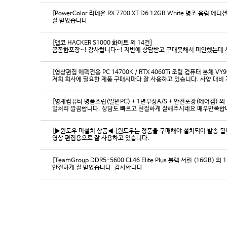
[PowerColor 라데온 RX 7700 XT D6 12GB White 명조 음림 
잘 받았습니다
[앱코 HACKER S1000 화이트 외 14건]
꼼꼼한포장~! 감사합니다~! 저번에 상담받고 구매못해서 미안했는데 
[영상편집 에펙전용 PC 14700K / RTX 4060Ti 조립 컴퓨터 본체 VY9
[영재컴퓨터 명품조립(일반PC) + 1년무상A/S + 안전포장(에어캡) 외 
일처리 깔끔합니다. 상담도 빠르고 친절하게 잘해주시네요 매우만족합
[▶윈도우 미설치 상품◀ [윈도우는 정품을 구매해야 설치되어 발송 됩니다
영상 편집용으로 잘 사용하고 있습니다.
[TeamGroup DDR5-5600 CL46 Elite Plus 블랙 서린 (16GB) 외 
안전하게 잘 받았습니다. 감사합니다.