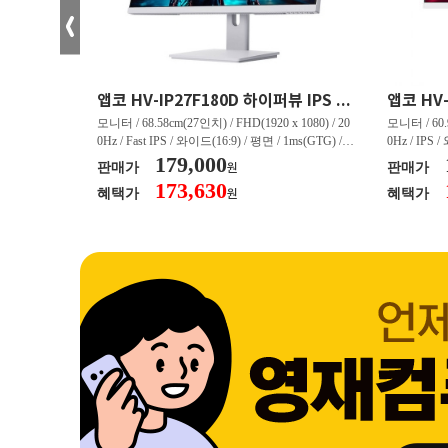
크로스오버 34WG165Hz CURVED R1500 400 White 게이밍 무결점
앱코 HV-IP27F180D 하이퍼뷰 IPS FHD 200 HDR 무결점
(3440 x 144
모니터 / 68.58cm(27인치) / FHD(1920 x 1080) / 20
모니터 / 60.9
/ 커브드 / 15
0Hz / Fast IPS / 와이드(16:9) / 평면 / 1ms(GTG) / 3
0Hz / IPS 
/ 스피커 내장 /
50nit / 1,000:1 / 헤드폰 아웃 / LED 조명 / 틸트(상
179,000
50nit / 1
판매가
판매가
원
.45kg / [색
하) / 6kg / [색상영역] / sRGB:128% / Adobe RGB:8
하) / 4.9kg
173,630
혜택가
혜택가
원
30% / DCI-P
5% / DCI-P3:91% / NTSC:90% / [게임특화] / 조준
80% / DCI
 블랙 이퀄라이
선 표시 / Adaptive Sync / FreeSync / [단자정보] / H
선 표시 / Ada
eeSync / [단자
DMI / DP
DMI / DP