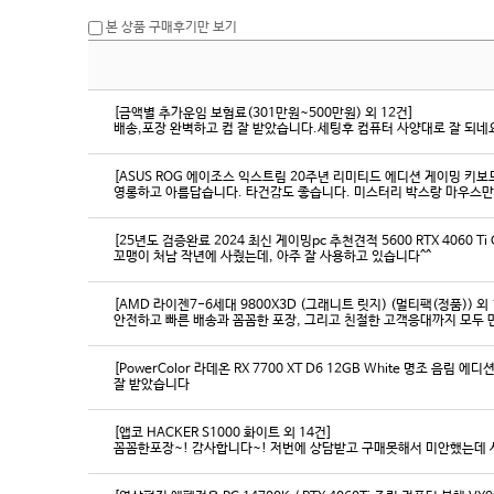
본 상품 구매후기만 보기
[금액별 추가운임 보험료(301만원~500만원) 외 12건]
배송,포장 완벽하고 컴 잘 받았습니다.세팅후 컴퓨터 사양대로 잘 되네요
[ASUS ROG 에이조스 익스트림 20주년 리미티드 에디션 게이밍 키보
영롱하고 아름답습니다. 타건감도 좋습니다. 미스터리 박스랑 마우스만
[25년도 검증완료 2024 최신 게이밍pc 추천견적 5600 RTX 4060 Ti
꼬맹이 처남 작년에 사줬는데, 아주 잘 사용하고 있습니다^^
[AMD 라이젠7-6세대 9800X3D (그래니트 릿지) (멀티팩(정품)) 외 
[PowerColor 라데온 RX 7700 XT D6 12GB White 명조 음림 
잘 받았습니다
[앱코 HACKER S1000 화이트 외 14건]
꼼꼼한포장~! 감사합니다~! 저번에 상담받고 구매못해서 미안했는데 