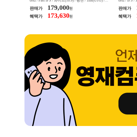
/ 커브드 / 15
0Hz / Fast IPS / 와이드(16:9) / 평면 / 1ms(GTG) / 3
0Hz / IPS 
/ 스피커 내장 /
50nit / 1,000:1 / 헤드폰 아웃 / LED 조명 / 틸트(상
179,000
50nit / 1
판매가
판매가
원
.45kg / [색
하) / 6kg / [색상영역] / sRGB:128% / Adobe RGB:8
하) / 4.9kg
173,630
혜택가
혜택가
원
30% / DCI-P
5% / DCI-P3:91% / NTSC:90% / [게임특화] / 조준
80% / DCI
 블랙 이퀄라이
선 표시 / Adaptive Sync / FreeSync / [단자정보] / H
선 표시 / Ada
eeSync / [단자
DMI / DP
DMI / DP