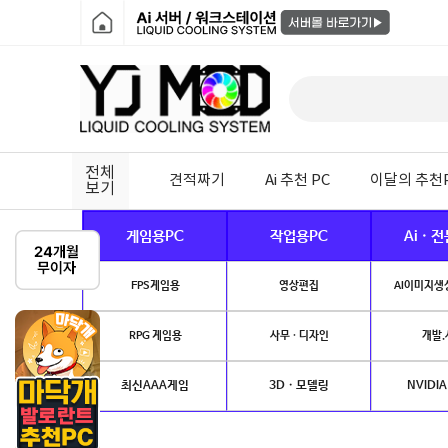
전체
견적짜기
Ai 추천 PC
이달의 추천
보기
게임용PC
작업용PC
Ai · 
FPS게임용
영상편집
AI이미지생성
RPG 게임용
사무 · 디자인
개발.
최신AAA게임
3D · 모델링
NVIDIA