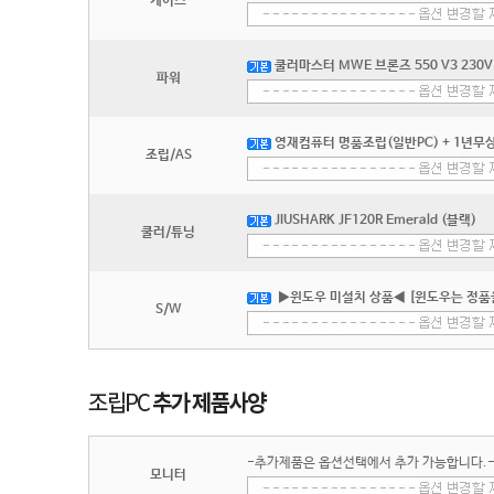
케이스
쿨러마스터 MWE 브론즈 550 V3 230V 
파워
영재컴퓨터 명품조립(일반PC) + 1년무상
조립/AS
JIUSHARK JF120R Emerald (블랙)
쿨러/튜닝
▶윈도우 미설치 상품◀ [윈도우는 정품
S/W
-추가제품은 옵션선택에서 추가 가능합니다.
모니터