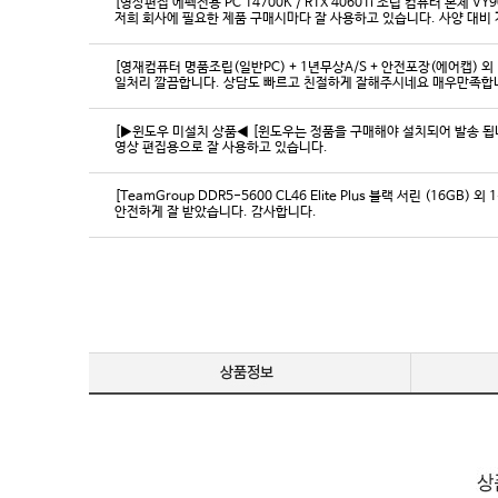
[영상편집 에펙전용 PC 14700K / RTX 4060Ti 조립 컴퓨터 본체 VY9
[영재컴퓨터 명품조립(일반PC) + 1년무상A/S + 안전포장(에어캡) 외 
일처리 깔끔합니다. 상담도 빠르고 친절하게 잘해주시네요 매우만족합
[▶윈도우 미설치 상품◀ [윈도우는 정품을 구매해야 설치되어 발송 됩니다
영상 편집용으로 잘 사용하고 있습니다.
[TeamGroup DDR5-5600 CL46 Elite Plus 블랙 서린 (16GB) 외 
안전하게 잘 받았습니다. 감사합니다.