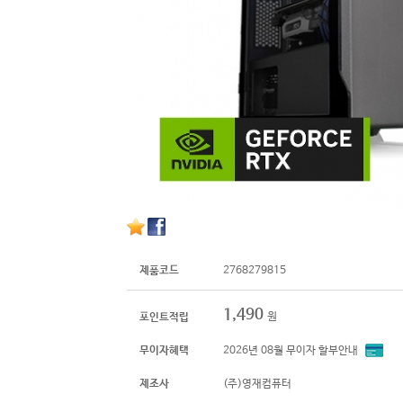
제품코드
2768279815
1,490
원
포인트적립
무이자혜택
2026년 08월 무이자 할부안내
제조사
(주)영재컴퓨터