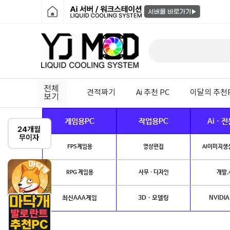
전체
견적짜기
Ai 추천 PC
이달의 추천
보기
게임용PC
작업용PC
Ai · 
FPS게임용
영상편집
AI이미지생성
RPG 게임용
사무 · 디자인
개발.
최신AAA게임
3D · 모델링
NVIDIA