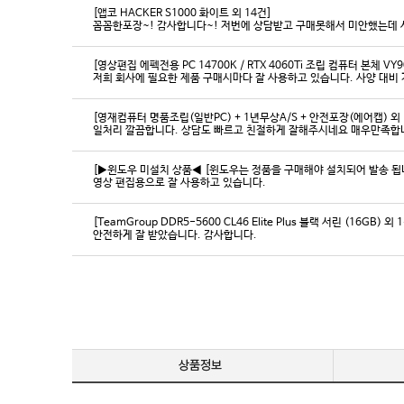
[앱코 HACKER S1000 화이트 외 14건]
꼼꼼한포장~! 감사합니다~! 저번에 상담받고 구매못해서 미안했는데 
[영상편집 에펙전용 PC 14700K / RTX 4060Ti 조립 컴퓨터 본체 VY9
[영재컴퓨터 명품조립(일반PC) + 1년무상A/S + 안전포장(에어캡) 외 
일처리 깔끔합니다. 상담도 빠르고 친절하게 잘해주시네요 매우만족합
[▶윈도우 미설치 상품◀ [윈도우는 정품을 구매해야 설치되어 발송 됩니다
영상 편집용으로 잘 사용하고 있습니다.
[TeamGroup DDR5-5600 CL46 Elite Plus 블랙 서린 (16GB) 외 
안전하게 잘 받았습니다. 감사합니다.