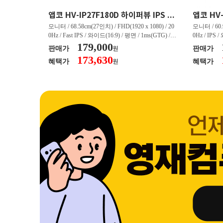
크로스오버 34WG165Hz CURVED R1500 400 White 게이밍 무결점
앱코 HV-IP27F180D 하이퍼뷰 IPS FHD 200 HDR 무결점
(3440 x 144
모니터 / 68.58cm(27인치) / FHD(1920 x 1080) / 20
모니터 / 60.9
/ 커브드 / 15
0Hz / Fast IPS / 와이드(16:9) / 평면 / 1ms(GTG) / 3
0Hz / IPS 
/ 스피커 내장 /
50nit / 1,000:1 / 헤드폰 아웃 / LED 조명 / 틸트(상
179,000
50nit / 1
판매가
판매가
원
.45kg / [색
하) / 6kg / [색상영역] / sRGB:128% / Adobe RGB:8
하) / 4.9kg
173,630
혜택가
혜택가
원
30% / DCI-P
5% / DCI-P3:91% / NTSC:90% / [게임특화] / 조준
80% / DCI
 블랙 이퀄라이
선 표시 / Adaptive Sync / FreeSync / [단자정보] / H
선 표시 / Ada
eeSync / [단자
DMI / DP
DMI / DP