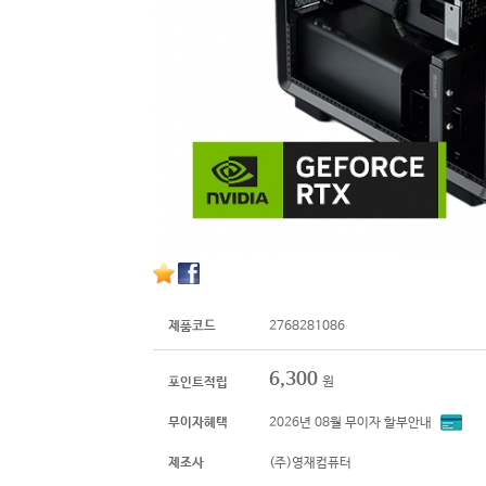
제품코드
2768281086
6,300
원
포인트적립
무이자혜택
2026년 08월 무이자 할부안내
제조사
(주)영재컴퓨터