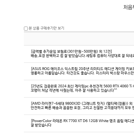
본 상품 구매후기만 보기
[금액별 추가운임 보험료(301만원~500만원) 외 12건]
배송,포장 완벽하고 컴 잘 받았습니다.세팅후 컴퓨터 사양대로 잘 되네요
[ASUS ROG 에이조스 익스트림 20주년 리미티드 에디션 게이밍 키보
영롱하고 아름답습니다. 타건감도 좋습니다. 미스터리 박스랑 마우스만
[25년도 검증완료 2024 최신 게이밍pc 추천견적 5600 RTX 4060 Ti
꼬맹이 처남 작년에 사줬는데, 아주 잘 사용하고 있습니다^^
[AMD 라이젠7-6세대 9800X3D (그래니트 릿지) (멀티팩(정품)) 외 
[PowerColor 라데온 RX 7700 XT D6 12GB White 명조 음림 
잘 받았습니다